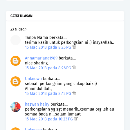
CATAT ULASAN
23 Ulasan
Tanpa Nama berkata…
terima kasih untuk perkongsian ni :) insyaAllah..
15 Mac 2013 pada 8:25 PG
Annamariana1989
berkata…
nice sharing..
15 Mac 2013 pada 8:26 PG
Unknown
berkata…
sebuah perkongsian yang cukup baik :)
Alhamdulillah.,
15 Mac 2013 pada 8:42 PG
hazwan hairy
berkata…
perkongsiann yg sgt menarik..xsemua org leh au
semua bnda ni...salam jumaat
15 Mac 2013 pada 10:23 PG
Unknown
berkata…