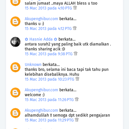
salam jumaat ..maya ALLAH bless u too
15 Mac 2013 pada 4:10 PTG
Akupenghibur.com
berkata…
thanks u :)
15 Mac 2013 pada 4:12 PTG
✿ Hasnie Adda ✿
berkata…
antara surah2 yang paling baik utk diamalkan .
thanks sharing acik :D
15 Mac 2013 pada 9:38 PTG
Unknown
berkata…
thanks bro, selama ini baca tapi tak tahu pun
kelebihan disebaliknya. Huhu
15 Mac 2013 pada 10:23 PTG
Akupenghibur.com
berkata…
welcome :)
15 Mac 2013 pada 11:26 PTG
Akupenghibur.com
berkata…
alhamdulilah !! semoga dpt sedikit pengajaran
15 Mac 2013 pada 11:29 PTG