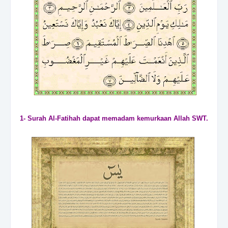
1- Surah Al-Fatihah dapat memadam kemurkaan Allah SWT.