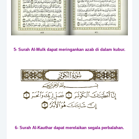
5- Surah Al-Mulk dapat meringankan azab di dalam kubur.
6- Surah Al-Kauthar dapat merelaikan segala perbalahan.