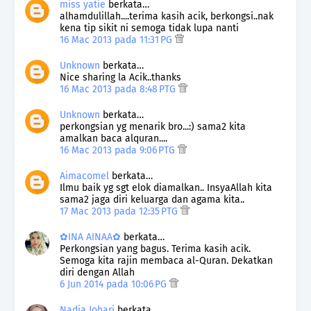
miss yatie
berkata…
alhamdulillah....terima kasih acik, berkongsi..nak
kena tip sikit ni semoga tidak lupa nanti
16 Mac 2013 pada 11:31 PG
Unknown
berkata…
Nice sharing la Acik..thanks
16 Mac 2013 pada 8:48 PTG
Unknown
berkata…
perkongsian yg menarik bro...:) sama2 kita
amalkan baca alquran....
16 Mac 2013 pada 9:06 PTG
Aimacomel
berkata…
Ilmu baik yg sgt elok diamalkan.. InsyaAllah kita
sama2 jaga diri keluarga dan agama kita..
17 Mac 2013 pada 12:35 PTG
✿INA AINAA✿
berkata…
Perkongsian yang bagus. Terima kasih acik.
Semoga kita rajin membaca al-Quran. Dekatkan
diri dengan Allah
6 Jun 2014 pada 10:06 PG
Nadia Johari
berkata…