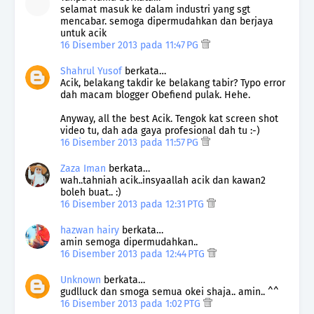
selamat masuk ke dalam industri yang sgt
mencabar. semoga dipermudahkan dan berjaya
untuk acik
16 Disember 2013 pada 11:47 PG
Shahrul Yusof
berkata…
Acik, belakang takdir ke belakang tabir? Typo error
dah macam blogger Obefiend pulak. Hehe.
Anyway, all the best Acik. Tengok kat screen shot
video tu, dah ada gaya profesional dah tu :-)
16 Disember 2013 pada 11:57 PG
Zaza Iman
berkata…
wah..tahniah acik..insyaallah acik dan kawan2
boleh buat.. :)
16 Disember 2013 pada 12:31 PTG
hazwan hairy
berkata…
amin semoga dipermudahkan..
16 Disember 2013 pada 12:44 PTG
Unknown
berkata…
gudlluck dan smoga semua okei shaja.. amin.. ^^
16 Disember 2013 pada 1:02 PTG