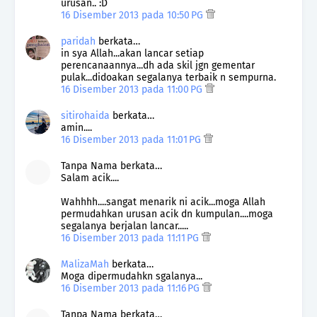
urusan.. :D
16 Disember 2013 pada 10:50 PG
paridah
berkata…
in sya Allah...akan lancar setiap
perencanaannya...dh ada skil jgn gementar
pulak...didoakan segalanya terbaik n sempurna.
16 Disember 2013 pada 11:00 PG
sitirohaida
berkata…
amin....
16 Disember 2013 pada 11:01 PG
Tanpa Nama berkata…
Salam acik....
Wahhhh....sangat menarik ni acik...moga Allah
permudahkan urusan acik dn kumpulan....moga
segalanya berjalan lancar.....
16 Disember 2013 pada 11:11 PG
MalizaMah
berkata…
Moga dipermudahkn sgalanya...
16 Disember 2013 pada 11:16 PG
Tanpa Nama berkata…