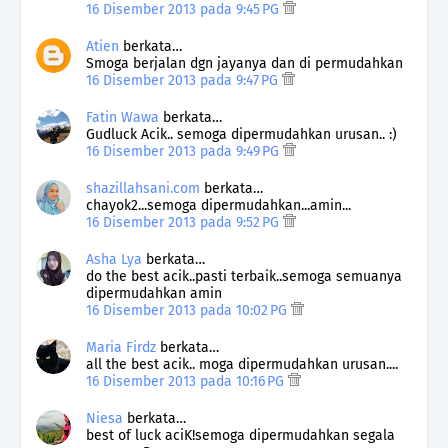
16 Disember 2013 pada 9:45 PG
Atien
berkata…
Smoga berjalan dgn jayanya dan di permudahkan
16 Disember 2013 pada 9:47 PG
Fatin Wawa
berkata…
Gudluck Acik.. semoga dipermudahkan urusan.. :)
16 Disember 2013 pada 9:49 PG
shazillahsani.com
berkata…
chayok2...semoga dipermudahkan...amin...
16 Disember 2013 pada 9:52 PG
Asha Lya
berkata…
do the best acik..pasti terbaik..semoga semuanya
dipermudahkan amin
16 Disember 2013 pada 10:02 PG
Maria Firdz
berkata…
all the best acik.. moga dipermudahkan urusan....
16 Disember 2013 pada 10:16 PG
Niesa
berkata…
best of luck aciK!semoga dipermudahkan segala