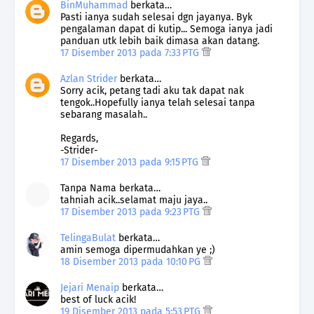
BinMuhammad
berkata…
Pasti ianya sudah selesai dgn jayanya. Byk
pengalaman dapat di kutip... Semoga ianya jadi
panduan utk lebih baik dimasa akan datang.
17 Disember 2013 pada 7:33 PTG
Azlan Strider
berkata…
Sorry acik, petang tadi aku tak dapat nak
tengok..Hopefully ianya telah selesai tanpa
sebarang masalah..
Regards,
-Strider-
17 Disember 2013 pada 9:15 PTG
Tanpa Nama berkata…
tahniah acik..selamat maju jaya..
17 Disember 2013 pada 9:23 PTG
TelingaBulat
berkata…
amin semoga dipermudahkan ye ;)
18 Disember 2013 pada 10:10 PG
Jejari Menaip
berkata…
best of luck acik!
19 Disember 2013 pada 5:53 PTG