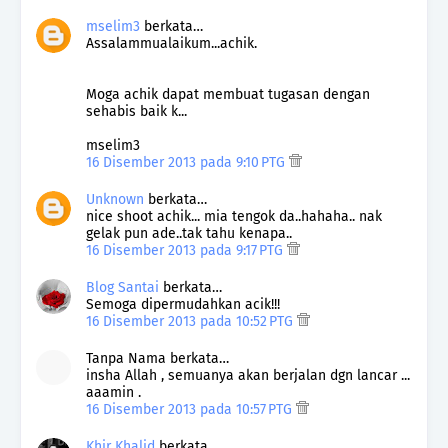
mselim3
berkata…
Assalammualaikum...achik.
Moga achik dapat membuat tugasan dengan
sehabis baik k...
mselim3
16 Disember 2013 pada 9:10 PTG
Unknown
berkata…
nice shoot achik... mia tengok da..hahaha.. nak
gelak pun ade..tak tahu kenapa..
16 Disember 2013 pada 9:17 PTG
Blog Santai
berkata…
Semoga dipermudahkan acik!!!
16 Disember 2013 pada 10:52 PTG
Tanpa Nama berkata…
insha Allah , semuanya akan berjalan dgn lancar ...
aaamin .
16 Disember 2013 pada 10:57 PTG
Khir Khalid
berkata…