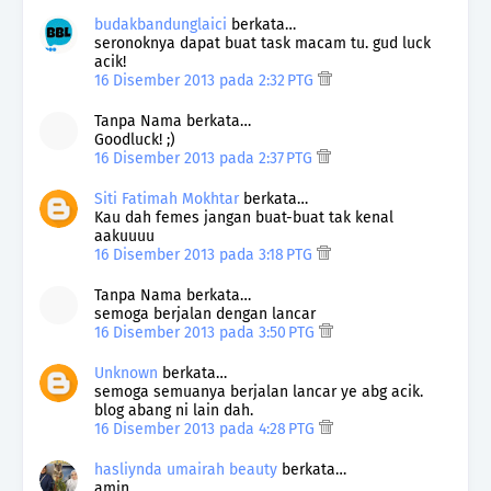
budakbandunglaici
berkata…
seronoknya dapat buat task macam tu. gud luck
acik!
16 Disember 2013 pada 2:32 PTG
Tanpa Nama berkata…
Goodluck! ;)
16 Disember 2013 pada 2:37 PTG
Siti Fatimah Mokhtar
berkata…
Kau dah femes jangan buat-buat tak kenal
aakuuuu
16 Disember 2013 pada 3:18 PTG
Tanpa Nama berkata…
semoga berjalan dengan lancar
16 Disember 2013 pada 3:50 PTG
Unknown
berkata…
semoga semuanya berjalan lancar ye abg acik.
blog abang ni lain dah.
16 Disember 2013 pada 4:28 PTG
hasliynda umairah beauty
berkata…
amin