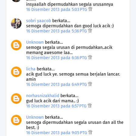
insyaallah dipermudahkan segala urusannya
16 Disember 2013 pada 5:03 PTG
sobri yaacob
berkata…
semoga dipermudahkan dan good luck acik :)
16 Disember 2013 pada 5:36 PTG
Unknown
berkata…
semoga segala urusan di permudahkan..acik
memang awesome laa...
16 Disember 2013 pada 6:36 PTG
licha
berkata…
acik gud luck ye. semoga semua berjalan lancar.
amin
16 Disember 2013 pada 6:49 PTG
norhasnizakhalid
berkata…
gud luck acik dari mama.. :)
16 Disember 2013 pada 6:57 PTG
Unknown
berkata…
semoga dipermudahkan segala urusan dan all the
best. :)
16 Disember 2013 pada 9:05 PTG