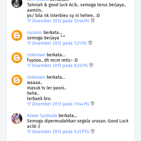
Tahniah & good luck Acik.. semoga terus berjaya..
aamiin..
ps/ bila nk interbieu sy ni hehee.. :D
17 Disember 2013 pada 12:44 PG
nurains
berkata…
semoga berjaya ^^
17 Disember 2013 pada 1:21 PG
Unknown
berkata…
fuyooo.. dh mcm retis~ :D
17 Disember 2013 pada 8:25 PG
Unknown
berkata…
waaaa..
masuk tv ler pasni..
hehe..
terbaek bro.
17 Disember 2013 pada 11:44 PG
Azwar Syuhada
berkata…
Semoga dipermudahkan segala urusan. Good Luck
acik! :)
17 Disember 2013 pada 5:31 PTG