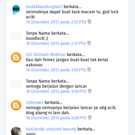
budakbandunglaici
berkata…
seronoknya dapat buat task macam tu. gud luck
acik!
16 Disember 2013 pada 2:32 PTG
Tanpa Nama berkata…
Goodluck! ;)
16 Disember 2013 pada 2:37 PTG
Siti Fatimah Mokhtar
berkata…
Kau dah femes jangan buat-buat tak kenal
aakuuuu
16 Disember 2013 pada 3:18 PTG
Tanpa Nama berkata…
semoga berjalan dengan lancar
16 Disember 2013 pada 3:50 PTG
Unknown
berkata…
semoga semuanya berjalan lancar ye abg acik.
blog abang ni lain dah.
16 Disember 2013 pada 4:28 PTG
hasliynda umairah beauty
berkata…
amin