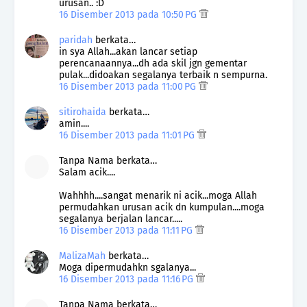
urusan.. :D
16 Disember 2013 pada 10:50 PG
paridah
berkata…
in sya Allah...akan lancar setiap
perencanaannya...dh ada skil jgn gementar
pulak...didoakan segalanya terbaik n sempurna.
16 Disember 2013 pada 11:00 PG
sitirohaida
berkata…
amin....
16 Disember 2013 pada 11:01 PG
Tanpa Nama berkata…
Salam acik....
Wahhhh....sangat menarik ni acik...moga Allah
permudahkan urusan acik dn kumpulan....moga
segalanya berjalan lancar.....
16 Disember 2013 pada 11:11 PG
MalizaMah
berkata…
Moga dipermudahkn sgalanya...
16 Disember 2013 pada 11:16 PG
Tanpa Nama berkata…