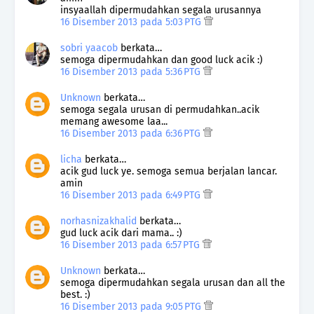
insyaallah dipermudahkan segala urusannya
16 Disember 2013 pada 5:03 PTG
sobri yaacob
berkata…
semoga dipermudahkan dan good luck acik :)
16 Disember 2013 pada 5:36 PTG
Unknown
berkata…
semoga segala urusan di permudahkan..acik
memang awesome laa...
16 Disember 2013 pada 6:36 PTG
licha
berkata…
acik gud luck ye. semoga semua berjalan lancar.
amin
16 Disember 2013 pada 6:49 PTG
norhasnizakhalid
berkata…
gud luck acik dari mama.. :)
16 Disember 2013 pada 6:57 PTG
Unknown
berkata…
semoga dipermudahkan segala urusan dan all the
best. :)
16 Disember 2013 pada 9:05 PTG