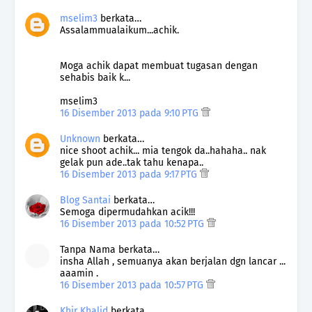
mselim3
berkata…
Assalammualaikum...achik.
Moga achik dapat membuat tugasan dengan
sehabis baik k...
mselim3
16 Disember 2013 pada 9:10 PTG
Unknown
berkata…
nice shoot achik... mia tengok da..hahaha.. nak
gelak pun ade..tak tahu kenapa..
16 Disember 2013 pada 9:17 PTG
Blog Santai
berkata…
Semoga dipermudahkan acik!!!
16 Disember 2013 pada 10:52 PTG
Tanpa Nama berkata…
insha Allah , semuanya akan berjalan dgn lancar ...
aaamin .
16 Disember 2013 pada 10:57 PTG
Khir Khalid
berkata…