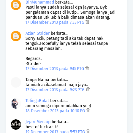
BinMuhammad
berkata…
Pasti ianya sudah selesai dgn jayanya. Byk
pengalaman dapat di kutip... Semoga ianya jadi
panduan utk lebih baik dimasa akan datang.
17 Disember 2013 pada 7:33 PTG
Azlan Strider
berkata…
Sorry acik, petang tadi aku tak dapat nak
tengok..Hopefully ianya telah selesai tanpa
sebarang masalah..
Regards,
-Strider-
17 Disember 2013 pada 9:15 PTG
Tanpa Nama berkata…
tahniah acik..selamat maju jaya..
17 Disember 2013 pada 9:23 PTG
TelingaBulat
berkata…
amin semoga dipermudahkan ye ;)
18 Disember 2013 pada 10:10 PG
Jejari Menaip
berkata…
best of luck acik!
19 Disember 2013 pada 5:53 PTG