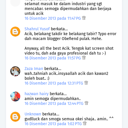
selamat masuk ke dalam industri yang sgt
mencabar. semoga dipermudahkan dan berjaya
untuk acik
16 Disember 2013 pada 11:47 PG
Shahrul Yusof
berkata…
Acik, belakang takdir ke belakang tabir? Typo error
dah macam blogger Obefiend pulak. Hehe.
Anyway, all the best Acik. Tengok kat screen shot
video tu, dah ada gaya profesional dah tu :-)
16 Disember 2013 pada 11:57 PG
Zaza Iman
berkata…
wah..tahniah acik..insyaallah acik dan kawan2
boleh buat.. :)
16 Disember 2013 pada 12:31 PTG
hazwan hairy
berkata…
amin semoga dipermudahkan..
16 Disember 2013 pada 12:44 PTG
Unknown
berkata…
gudlluck dan smoga semua okei shaja.. amin.. ^^
16 Disember 2013 pada 1:02 PTG