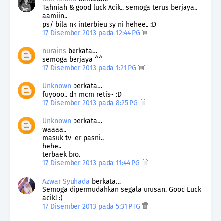
Tahniah & good luck Acik.. semoga terus berjaya..
aamiin..
ps/ bila nk interbieu sy ni hehee.. :D
17 Disember 2013 pada 12:44 PG
nurains
berkata…
semoga berjaya ^^
17 Disember 2013 pada 1:21 PG
Unknown
berkata…
fuyooo.. dh mcm retis~ :D
17 Disember 2013 pada 8:25 PG
Unknown
berkata…
waaaa..
masuk tv ler pasni..
hehe..
terbaek bro.
17 Disember 2013 pada 11:44 PG
Azwar Syuhada
berkata…
Semoga dipermudahkan segala urusan. Good Luck
acik! :)
17 Disember 2013 pada 5:31 PTG