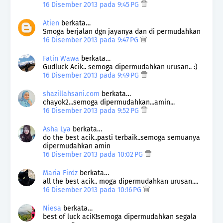
16 Disember 2013 pada 9:45 PG
Atien
berkata…
Smoga berjalan dgn jayanya dan di permudahkan
16 Disember 2013 pada 9:47 PG
Fatin Wawa
berkata…
Gudluck Acik.. semoga dipermudahkan urusan.. :)
16 Disember 2013 pada 9:49 PG
shazillahsani.com
berkata…
chayok2...semoga dipermudahkan...amin...
16 Disember 2013 pada 9:52 PG
Asha Lya
berkata…
do the best acik..pasti terbaik..semoga semuanya
dipermudahkan amin
16 Disember 2013 pada 10:02 PG
Maria Firdz
berkata…
all the best acik.. moga dipermudahkan urusan....
16 Disember 2013 pada 10:16 PG
Niesa
berkata…
best of luck aciK!semoga dipermudahkan segala