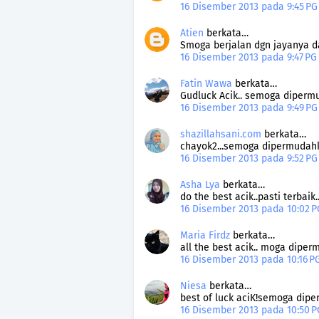
16 Disember 2013 pada 9:45 P
Atien
berkata…
Smoga berjalan dgn jayanya 
16 Disember 2013 pada 9:47 P
Fatin Wawa
berkata…
Gudluck Acik.. semoga dipermu
16 Disember 2013 pada 9:49 P
shazillahsani.com
berkata…
chayok2...semoga dipermudahka
16 Disember 2013 pada 9:52 P
Asha Lya
berkata…
do the best acik..pasti terb
16 Disember 2013 pada 10:02 
Maria Firdz
berkata…
all the best acik.. moga diper
16 Disember 2013 pada 10:16 
Niesa
berkata…
best of luck aciK!semoga dipe
16 Disember 2013 pada 10:50 