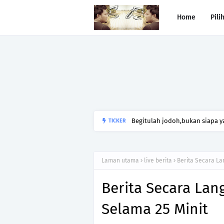
Home
Pili
Begitulah jodoh,bukan siapa ya
TICKER
kesunyian,Jangan pula menika
Laman utama
live berita
Berita Secara La
Berita Secara Lan
Selama 25 Minit