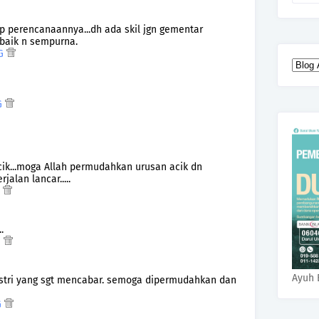
iap perencanaannya...dh ada skil jgn gementar
rbaik n sempurna.
PG
PG
cik...moga Allah permudahkan urusan acik dn
alan lancar.....
G
.
G
Ayuh 
stri yang sgt mencabar. semoga dipermudahkan dan
G