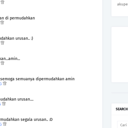
G
akupe
dan di permudahkan
G
dahkan urusan.. :)
G
n...amin...
G
aik..semoga semuanya dipermudahkan amin
PG
mudahkan urusan....
PG
SEARCH
rmudahkan segala urusan.. :D
PG