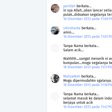
paridah
berkata…
in sya Allah...akan lancar set
pulak...didoakan segalanya te
16 Disember 2013 pada 11:00 
sitirohaida
berkata…
amin....
16 Disember 2013 pada 11:01 
Tanpa Nama berkata…
Salam acik....
Wahhhh....sangat menarik ni a
kumpulan....moga segalanya berj
16 Disember 2013 pada 11:11 P
MalizaMah
berkata…
Moga dipermudahkn sgalanya..
16 Disember 2013 pada 11:16 P
Tanpa Nama berkata…
selamat masuk ke dalam indu
berjaya untuk acik
16 Disember 2013 pada 11:47 P