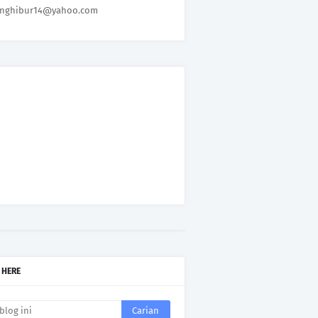
nghibur14@yahoo.com
 HERE