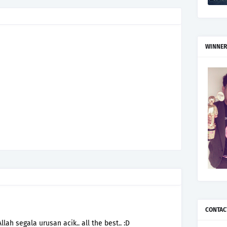
WINNER
CONTAC
h segala urusan acik.. all the best.. :D