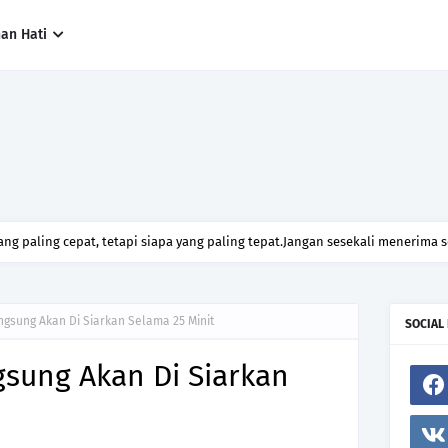
han Hati
ng paling cepat, tetapi siapa yang paling tepat.Jangan sesekali menerima 
h hanya kerana ingin menutup mulut manusia
ngsung Akan Di Siarkan Selama 25 Minit
SOCIAL
gsung Akan Di Siarkan