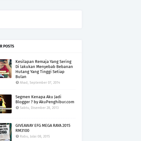
R POSTS
Kesilapan Remaja Yang Sering
Di lakukan Menyebab Bebanan
Hutang Yang Tinggi Setiap
Bulan
Ahad, September 07, 2014
Segmen Kenapa Aku Jadi
Blogger ? by AkuPenghibur.com
Sabtu, Disember 28, 2013
GIVEAWAY EFG MEGA RAYA 2015
RM3100
Rabu, Julai 08, 2015