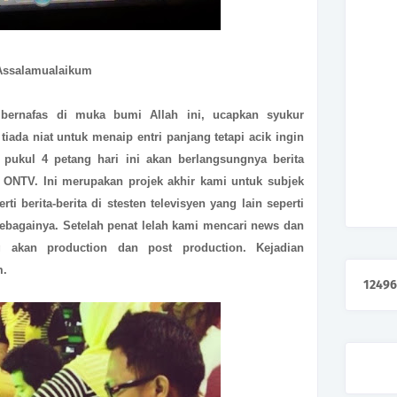
Assalamualaikum
 bernafas di muka bumi Allah ini, ucapkan syukur
tiada niat untuk menaip entri panjang tetapi acik ingin
pukul 4 petang hari ini akan berlangsungnya berita
 ONTV. Ini merupakan projek akhir kami untuk subjek
i berita-berita di stesten televisyen yang lain seperti
sebagainya. Setelah penat lelah kami mencari news dan
g akan production dan post production. Kejadian
m.
1
2
4
9
6