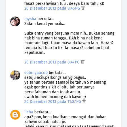
fasa2 perkahwinan tuu . deeya baru tahu xD
20 Disember 2013 pada 8:46 PG
mysha
berkata…
Salam kenal yer acik...
Suka entry yang berguna mcm nih.. Bukan senang
nak bina rumah tangga.. DAh bina nak kene
maintain lagi.. Ujian masa da kawen lain.. Harap2
remaja kat luar tu fikirla masak2 sebelum buat
keputusan..
20 Disember 2013 pada 8:47 PG
sobri yaacob
berkata…
setuju acik.perkongsian yg bagus..
ya tahun pertma samapi ke tahun 5 memang
agak genting sikit di situ lah perluanya
persefahaman dan tolak ansur..
ewah komen mcmorg dah kawin :)
20 Disember 2013 pada 11:07 PG
licha
berkata…
apa2 pon, kena kuatkan semangat dan bukan
kahwin sebab nafsu je.
lelaki kena cukup matang dan tau tanggungjawab.