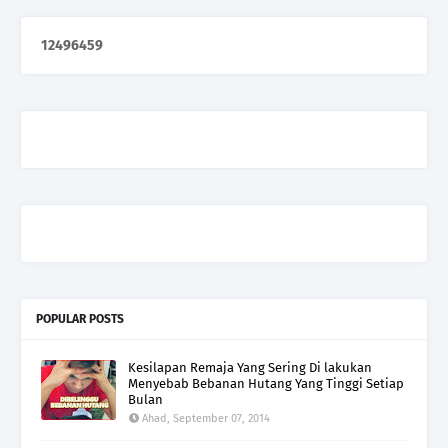
1
2
4
9
6
4
5
9
POPULAR POSTS
Kesilapan Remaja Yang Sering Di lakukan
Menyebab Bebanan Hutang Yang Tinggi Setiap
Bulan
Ahad, September 07, 2014