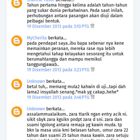
Tahun pertama hingga kelima adalah tahun-tahun
yang sukar dunia perkahwinan. Pada saat inilah,
perhubungan antara pasangan akan diuji dalam
pelbagai bentuk.
19 Disember 2013 pada 3:10 PTG
MyCherita
berkata…
pada pendapat saya..ibu bapa sebenar nya kene
memainkan peranan, mereka rase nya lebih
mengetahui tahap kelayakan sesorang itu untuk
berumahtangga dan mampu memikul
tanggungjawab..
19 Disember 2013 pada 3:23 PTG
Unknown
berkata…
betul tuh,.. memang mula2 kahwin di uji...tapi dah
lama2 insyallah senang..*mak yg cakap..hehe*
19 Disember 2013 pada 3:46 PTG
Unknown
berkata…
assalammualaikum.. zara ttarik ngan entry acik ni.
sikit sbyk zara kgsikn pndpt zara d sni. zara dan
suami tgolong antara remaja yg kawin muda. tp
bkn la masa usia kmi belasan tahun.. umur zara 22
tahun dan suami 25 tahun masa kawin. zara setuju