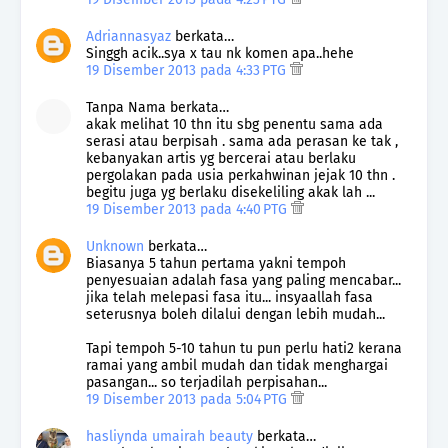
Adriannasyaz
berkata…
Singgh acik..sya x tau nk komen apa..hehe
19 Disember 2013 pada 4:33 PTG
Tanpa Nama berkata…
akak melihat 10 thn itu sbg penentu sama ada
serasi atau berpisah . sama ada perasan ke tak ,
kebanyakan artis yg bercerai atau berlaku
pergolakan pada usia perkahwinan jejak 10 thn .
begitu juga yg berlaku disekeliling akak lah ...
19 Disember 2013 pada 4:40 PTG
Unknown
berkata…
Biasanya 5 tahun pertama yakni tempoh
penyesuaian adalah fasa yang paling mencabar...
jika telah melepasi fasa itu... insyaallah fasa
seterusnya boleh dilalui dengan lebih mudah...
Tapi tempoh 5-10 tahun tu pun perlu hati2 kerana
ramai yang ambil mudah dan tidak menghargai
pasangan... so terjadilah perpisahan...
19 Disember 2013 pada 5:04 PTG
hasliynda umairah beauty
berkata…