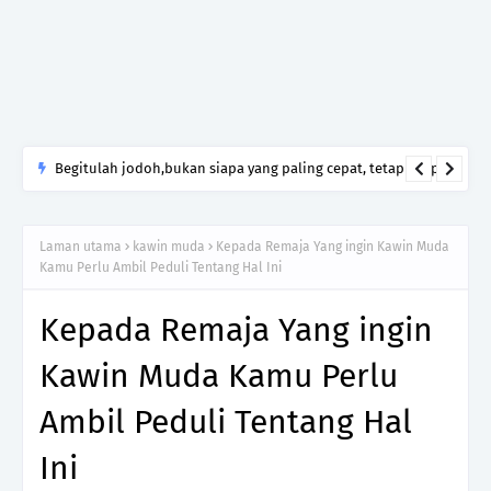
Begitulah jodoh,bukan siapa yang paling cepat, tetapi siapa
yang paling tepat.Jangan sesekali menerima seseorang hanya
kerana takut kesunyian,Jangan pula menikah hanya kerana
Laman utama
kawin muda
Kepada Remaja Yang ingin Kawin Muda
ingin menutup mulut manusia
Kamu Perlu Ambil Peduli Tentang Hal Ini
Kepada Remaja Yang ingin
Kawin Muda Kamu Perlu
Ambil Peduli Tentang Hal
Ini