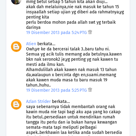
mmg betul setiap 5 tahun kita akan diuji...
akak dah melaluinya,nie nak masuk ke tahun 15
insyaallah setiap ujian yg diberi ada rahmatnya,yg
penting kita
perlu berdoa mohon pada allah swt yg terbaik
darinya
19 Disember 2013 pada 5:24 PTG
Atien
berkata…
Owh,ye ke da bercerai talak 3..baru tahu ni.
Semua yg acik tulis memang ada betulnya.kawen
bkn nak seronok2 je,yg penting yg nak kawen tu
mesti ada ilmu kan.
Alhamdulillah akak kawen nak masuk 13 tahun
da,walaupun x bercinta dgn en,suami.memang
akak kawen muda masa tu baru masuk 19
tahun..huhu..
19 Disember 2013 pada 5:25 PTG
Azlan Strider
berkata…
saya sebenarnya tidak membantah orang nak
kawin muda nie tapi bagi aku apa yang ko cakap
itu betul..persediaan untuk mendirikan rumah
tangga itu perlu dan ia bukan hanya kewangan
semata-mata tapi meliputi pelbagai
aspek..berkhawin laa ketika anda sudah bersedia