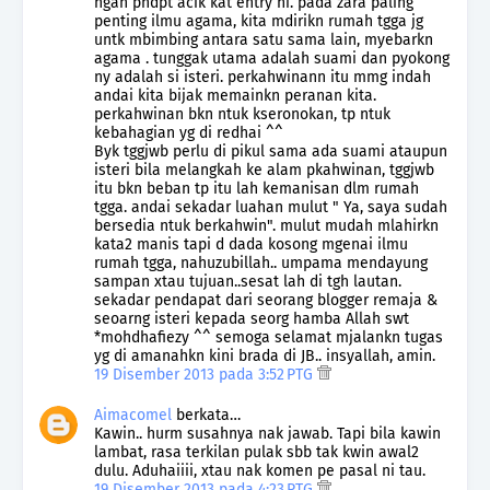
ngan pndpt acik kat entry ni. pada zara paling
penting ilmu agama, kita mdirikn rumah tgga jg
untk mbimbing antara satu sama lain, myebarkn
agama . tunggak utama adalah suami dan pyokong
ny adalah si isteri. perkahwinann itu mmg indah
andai kita bijak memainkn peranan kita.
perkahwinan bkn ntuk kseronokan, tp ntuk
kebahagian yg di redhai ^^
Byk tggjwb perlu di pikul sama ada suami ataupun
isteri bila melangkah ke alam pkahwinan, tggjwb
itu bkn beban tp itu lah kemanisan dlm rumah
tgga. andai sekadar luahan mulut " Ya, saya sudah
bersedia ntuk berkahwin". mulut mudah mlahirkn
kata2 manis tapi d dada kosong mgenai ilmu
rumah tgga, nahuzubillah.. umpama mendayung
sampan xtau tujuan..sesat lah di tgh lautan.
sekadar pendapat dari seorang blogger remaja &
seoarng isteri kepada seorg hamba Allah swt
*mohdhafiezy ^^ semoga selamat mjalankn tugas
yg di amanahkn kini brada di JB.. insyallah, amin.
19 Disember 2013 pada 3:52 PTG
Aimacomel
berkata…
Kawin.. hurm susahnya nak jawab. Tapi bila kawin
lambat, rasa terkilan pulak sbb tak kwin awal2
dulu. Aduhaiiii, xtau nak komen pe pasal ni tau.
19 Disember 2013 pada 4:23 PTG