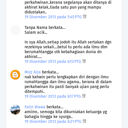
perkahwinan..kerana segalanya akan ditanya di
akhirat kelak..tiada satu pun yang mampu
didustakan..
19 Disember 2013 pada 5:45 PTG
Tanpa Nama berkata…
Salam acik...
In sya Allah..setiap jodoh itu Allah sertakan dgn
rezekinya sekali....betul tu perlu ada ilmu dlm
berumahtangga utk kebahagiaan dunia dn
akhirat.....
19 Disember 2013 pada 6:13 PTG
Mizz Aiza
berkata…
nak kahwin perlu lengkapkan diri dengan ilmu
rumahtangga dan ilmu agama.. kerana di dalam
perkahwinan itu pasti banyak ujian yang perlu
ditempuhi..
19 Disember 2013 pada 6:17 PTG
Fatin Wawa
berkata…
amiinn.. semoga kita dikurniakan keluarga yg
bahagia hingga ke syurga..
19 Disember 2013 pada 6:21 PTG