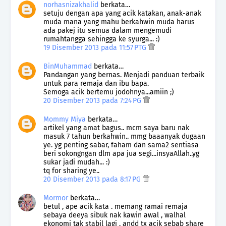
norhasnizakhalid
berkata…
setuju dengan apa yang acik katakan, anak-anak
muda mana yang mahu berkahwin muda harus
ada pakej itu semua dalam mengemudi
rumahtangga sehingga ke syurga... :)
19 Disember 2013 pada 11:57 PTG
BinMuhammad
berkata…
Pandangan yang bernas. Menjadi panduan terbaik
untuk para remaja dan ibu bapa.
Semoga acik bertemu jodohnya...amiin ;)
20 Disember 2013 pada 7:24 PG
Mommy Miya
berkata…
artikel yang amat bagus.. mcm saya baru nak
masuk 7 tahun berkahwin.. mmg baaanyak dugaan
ye. yg penting sabar, faham dan sama2 sentiasa
beri sokongngan dlm apa jua segi...insyaAllah..yg
sukar jadi mudah... :)
tq for sharing ye..
20 Disember 2013 pada 8:17 PG
Mormor
berkata…
betul , ape acik kata . memang ramai remaja
sebaya deeya sibuk nak kawin awal , walhal
ekonomi tak stabil lagi . andd tx acik sebab share