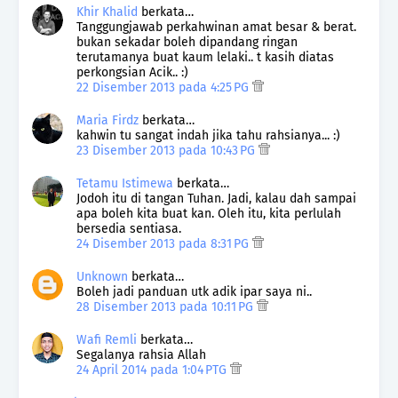
Khir Khalid
berkata…
Tanggungjawab perkahwinan amat besar & berat.
bukan sekadar boleh dipandang ringan
terutamanya buat kaum lelaki.. t kasih diatas
perkongsian Acik.. :)
22 Disember 2013 pada 4:25 PG
Maria Firdz
berkata…
kahwin tu sangat indah jika tahu rahsianya... :)
23 Disember 2013 pada 10:43 PG
Tetamu Istimewa
berkata…
Jodoh itu di tangan Tuhan. Jadi, kalau dah sampai
apa boleh kita buat kan. Oleh itu, kita perlulah
bersedia sentiasa.
24 Disember 2013 pada 8:31 PG
Unknown
berkata…
Boleh jadi panduan utk adik ipar saya ni..
28 Disember 2013 pada 10:11 PG
Wafi Remli
berkata…
Segalanya rahsia Allah
24 April 2014 pada 1:04 PTG