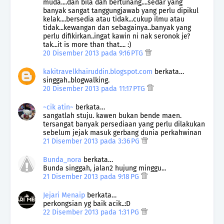
muda....dan bila dah bertunang....sedar yang
banyak sangat tanggungjawab yang perlu dipikul
kelak....bersedia atau tidak...cukup ilmu atau
tidak...kewangan dan sebagainya..banyak yang
perlu difikirkan..ingat kawin ni nak seronok je?
tak...it is more than that.... :)
20 Disember 2013 pada 9:16 PTG
kakitravelkhairuddin.blogspot.com
berkata…
singgah..blogwalking.
20 Disember 2013 pada 11:17 PTG
~cik atin~
berkata…
sangatlah stuju. kawen bukan bende maen.
tersangat banyak persediaan yang perlu dilakukan
sebelum jejak masuk gerbang dunia perkahwinan
21 Disember 2013 pada 3:36 PG
Bunda_nora
berkata…
Bunda singgah, jalan2 hujung minggu...
21 Disember 2013 pada 9:18 PG
Jejari Menaip
berkata…
perkongsian yg baik acik..:D
22 Disember 2013 pada 1:31 PG