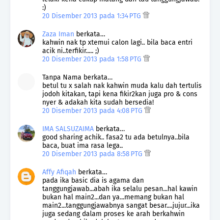
:)
20 Disember 2013 pada 1:34 PTG
Zaza Iman
berkata…
kahwin nak tp xtemui calon lagi.. bila baca entri
acik ni..terfikir..... ;)
20 Disember 2013 pada 1:58 PTG
Tanpa Nama berkata…
betul tu x salah nak kahwin muda kalu dah tertulis
jodoh kitakan, tapi kena fikir2kan juga pro & cons
nyer & adakah kita sudah bersedia!
20 Disember 2013 pada 4:08 PTG
IMA SALSUZAIMA
berkata…
good sharing achik.. fasa2 tu ada betulnya..bila
baca, buat ima rasa lega..
20 Disember 2013 pada 8:58 PTG
Affy Afiqah
berkata…
pada ika basic dia is agama dan
tanggungjawab...abah ika selalu pesan...hal kawin
bukan hal main2...dan ya...memang bukan hal
main2...tanggungjawabnya sangat besar....jujur...ika
juga sedang dalam proses ke arah berkahwin