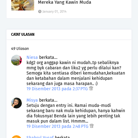
Mereka Yang Kawin Muda
January 01, 2014
CATAT ULASAN
49 Ulasan
Niesa
berkata…
kdg2 org anggap kawin ni mudah..tp sebaliknya
mmg byk cabaran dan liku2 yg perlu dilalui kan?
Semoga kita sentiasa diberi kemudahan,kekuatan
dan ketabahan dalam menjalani kehidupan
sekarang dan juga masa harapan.. :)
19 Disember 2013 pada 2:37 PTG
Misya
berkata…
Setuju dengan entry ini. Ramai muda-mudi
sekarang baru nak mula kehidupan, hanya kahwin
dia fokusnya! Benda lain yang lebih penting tak
masuk pun dalam list. Hmmm...
19 Disember 2013 pada 2:48 PTG
Shahrul Yusof
berkata…