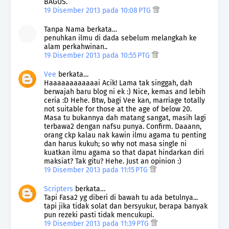
BAGUS.
19 Disember 2013 pada 10:08 PTG
Tanpa Nama berkata…
penuhkan ilmu di dada sebelum melangkah ke
alam perkahwinan..
19 Disember 2013 pada 10:55 PTG
Vee
berkata…
Haaaaaaaaaaaai Acik! Lama tak singgah, dah
berwajah baru blog ni ek :) Nice, kemas and lebih
ceria :D Hehe. Btw, bagi Vee kan, marriage totally
not suitable for those at the age of below 20.
Masa tu bukannya dah matang sangat, masih lagi
terbawa2 dengan nafsu punya. Confirm. Daaann,
orang ckp kalau nak kawin ilmu agama tu penting
dan harus kukuh; so why not masa single ni
kuatkan ilmu agama so that dapat hindarkan diri
maksiat? Tak gitu? Hehe. Just an opinion :)
19 Disember 2013 pada 11:15 PTG
Scripters
berkata…
Tapi Fasa2 yg diberi di bawah tu ada betulnya...
tapi jika tidak solat dan bersyukur, berapa banyak
pun rezeki pasti tidak mencukupi.
19 Disember 2013 pada 11:39 PTG