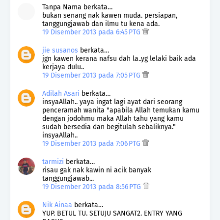
Tanpa Nama berkata…
bukan senang nak kawen muda. persiapan,
tanggungjawab dan ilmu tu kena ada.
19 Disember 2013 pada 6:45 PTG
jie susanos
berkata…
jgn kawen kerana nafsu dah la..yg lelaki baik ada
kerjaya dulu..
19 Disember 2013 pada 7:05 PTG
Adilah Asari
berkata…
insyaAllah.. yaya ingat lagi ayat dari seorang
penceramah wanita "apabila Allah temukan kamu
dengan jodohmu maka Allah tahu yang kamu
sudah bersedia dan begitulah sebaliknya."
insyaAllah..
19 Disember 2013 pada 7:06 PTG
tarmizi
berkata…
risau gak nak kawin ni acik banyak
tanggungjawab...
19 Disember 2013 pada 8:56 PTG
Nik Ainaa
berkata…
YUP. BETUL TU. SETUJU SANGAT2. ENTRY YANG