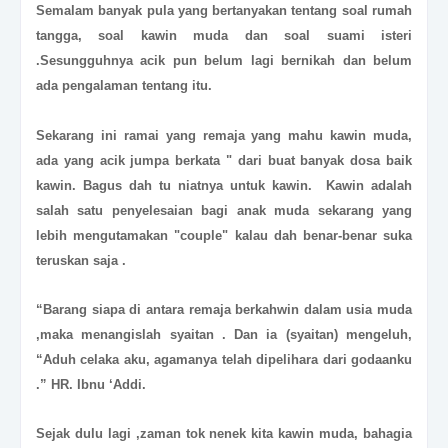
Semalam banyak pula yang bertanyakan tentang soal rumah
tangga, soal kawin muda dan soal suami isteri
.Sesungguhnya acik pun belum lagi bernikah dan belum
ada pengalaman tentang itu.
Sekarang ini ramai yang remaja yang mahu kawin muda,
ada yang acik jumpa berkata " dari buat banyak dosa baik
kawin. Bagus dah tu niatnya untuk kawin. Kawin adalah
salah satu penyelesaian bagi anak muda sekarang yang
lebih mengutamakan "couple" kalau dah benar-benar suka
teruskan saja .
“Barang siapa di antara remaja berkahwin dalam usia muda
,maka menangislah syaitan . Dan ia (syaitan) mengeluh,
“Aduh celaka aku, agamanya telah dipelihara dari godaanku
.” HR. Ibnu ‘Addi.
Sejak dulu lagi ,zaman tok nenek kita kawin muda, bahagia