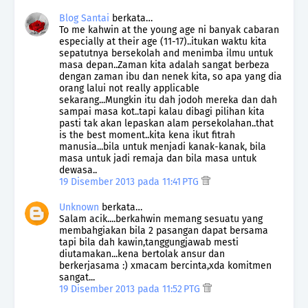
Blog Santai
berkata…
To me kahwin at the young age ni banyak cabaran
especially at their age (11-17)..itukan waktu kita
sepatutnya bersekolah and menimba ilmu untuk
masa depan..Zaman kita adalah sangat berbeza
dengan zaman ibu dan nenek kita, so apa yang dia
orang lalui not really applicable
sekarang...Mungkin itu dah jodoh mereka dan dah
sampai masa kot..tapi kalau dibagi pilihan kita
pasti tak akan lepaskan alam persekolahan..that
is the best moment..kita kena ikut fitrah
manusia...bila untuk menjadi kanak-kanak, bila
masa untuk jadi remaja dan bila masa untuk
dewasa..
19 Disember 2013 pada 11:41 PTG
Unknown
berkata…
Salam acik....berkahwin memang sesuatu yang
membahgiakan bila 2 pasangan dapat bersama
tapi bila dah kawin,tanggungjawab mesti
diutamakan...kena bertolak ansur dan
berkerjasama :) xmacam bercinta,xda komitmen
sangat...
19 Disember 2013 pada 11:52 PTG