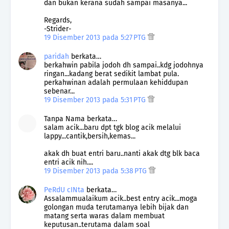
dan bukan kerana sudah sampai masanya...
Regards,
-Strider-
19 Disember 2013 pada 5:27 PTG
paridah
berkata…
berkahwin pabila jodoh dh sampai..kdg jodohnya
ringan...kadang berat sedikit lambat pula.
perkahwinan adalah permulaan kehiddupan
sebenar...
19 Disember 2013 pada 5:31 PTG
Tanpa Nama berkata…
salam acik...baru dpt tgk blog acik melalui
lappy...cantik,bersih,kemas...
akak dh buat entri baru..nanti akak dtg blk baca
entri acik nih....
19 Disember 2013 pada 5:38 PTG
PeRdU cINta
berkata…
Assalammualaikum acik..best entry acik...moga
golongan muda terutamanya lebih bijak dan
matang serta waras dalam membuat
keputusan..terutama dalam soal