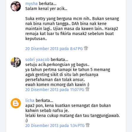
mysha
berkata…
Salam kenal yer acik...
Suka entry yang berguna mcm nih.. Bukan senang
nak bina rumah tangga.. DAh bina nak kene
maintain lagi.. Ujian masa da kawen lain.. Harap2
remaja kat luar tu fikirla masak2 sebelum buat
keputusan..
20 Disember 2013 pada 8:47 PG
sobri yaacob
berkata…
setuju acik.perkongsian yg bagus..
ya tahun pertma samapi ke tahun 5 memang
agak genting sikit di situ lah perluanya
persefahaman dan tolak ansur..
ewah komen mcmorg dah kawin :)
20 Disember 2013 pada 11:07 PG
licha
berkata…
apa2 pon, kena kuatkan semangat dan bukan
kahwin sebab nafsu je.
lelaki kena cukup matang dan tau tanggungjawab.
:)
20 Disember 2013 pada 1:34 PTG