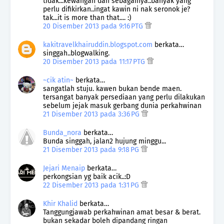
tidak...kewangan dan sebagainya..banyak yang
perlu difikirkan..ingat kawin ni nak seronok je?
tak...it is more than that.... :)
20 Disember 2013 pada 9:16 PTG
kakitravelkhairuddin.blogspot.com
berkata…
singgah..blogwalking.
20 Disember 2013 pada 11:17 PTG
~cik atin~
berkata…
sangatlah stuju. kawen bukan bende maen.
tersangat banyak persediaan yang perlu dilakukan
sebelum jejak masuk gerbang dunia perkahwinan
21 Disember 2013 pada 3:36 PG
Bunda_nora
berkata…
Bunda singgah, jalan2 hujung minggu...
21 Disember 2013 pada 9:18 PG
Jejari Menaip
berkata…
perkongsian yg baik acik..:D
22 Disember 2013 pada 1:31 PG
Khir Khalid
berkata…
Tanggungjawab perkahwinan amat besar & berat.
bukan sekadar boleh dipandang ringan