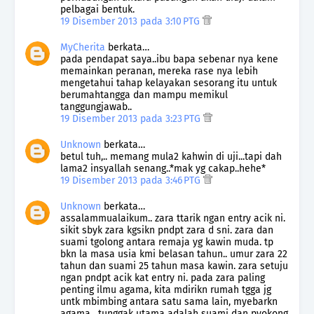
pelbagai bentuk.
19 Disember 2013 pada 3:10 PTG
MyCherita
berkata…
pada pendapat saya..ibu bapa sebenar nya kene
memainkan peranan, mereka rase nya lebih
mengetahui tahap kelayakan sesorang itu untuk
berumahtangga dan mampu memikul
tanggungjawab..
19 Disember 2013 pada 3:23 PTG
Unknown
berkata…
betul tuh,.. memang mula2 kahwin di uji...tapi dah
lama2 insyallah senang..*mak yg cakap..hehe*
19 Disember 2013 pada 3:46 PTG
Unknown
berkata…
assalammualaikum.. zara ttarik ngan entry acik ni.
sikit sbyk zara kgsikn pndpt zara d sni. zara dan
suami tgolong antara remaja yg kawin muda. tp
bkn la masa usia kmi belasan tahun.. umur zara 22
tahun dan suami 25 tahun masa kawin. zara setuju
ngan pndpt acik kat entry ni. pada zara paling
penting ilmu agama, kita mdirikn rumah tgga jg
untk mbimbing antara satu sama lain, myebarkn
agama . tunggak utama adalah suami dan pyokong