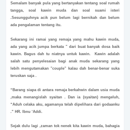
Semalam banyak pula yang bertanyakan tentang soal rumah
tangga, soal kawin muda dan soal suami isteri
.Sesungguhnya acik pun belum lagi bernikah dan belum
ada pengalaman tentang itu.
Sekarang ini ramai yang remaja yang mahu kawin muda,
ada yang acik jumpa berkata " dari buat banyak dosa baik
kawin. Bagus dah tu niatnya untuk kawin. Kawin adalah
salah satu penyelesaian bagi anak muda sekarang yang
lebih mengutamakan "couple" kalau dah benar-benar suka
teruskan saja .
“Barang siapa di antara remaja berkahwin dalam usia muda
,maka menangislah syaitan . Dan ia (syaitan) mengeluh,
“Aduh celaka aku, agamanya telah dipelihara dari godaanku
.” HR. Ibnu ‘Addi.
Sejak dulu lagi ,zaman tok nenek kita kawin muda, bahagia