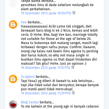
Tanpa Nama berkata…
penuhkan ilmu di dada sebelum melangkah ke
alam perkahwinan..
19 Disember 2013 pada 10:55 PTG
Vee
berkata…
Haaaaaaaaaaaai Acik! Lama tak singgah, dah
berwajah baru blog ni ek :) Nice, kemas and lebih
ceria :D Hehe. Btw, bagi Vee kan, marriage totally
not suitable for those at the age of below 20.
Masa tu bukannya dah matang sangat, masih lagi
terbawa2 dengan nafsu punya. Confirm. Daaann,
orang ckp kalau nak kawin ilmu agama tu penting
dan harus kukuh; so why not masa single ni
kuatkan ilmu agama so that dapat hindarkan diri
maksiat? Tak gitu? Hehe. Just an opinion :)
19 Disember 2013 pada 11:15 PTG
Scripters
berkata…
Tapi Fasa2 yg diberi di bawah tu ada betulnya...
tapi jika tidak solat dan bersyukur, berapa banyak
pun rezeki pasti tidak mencukupi.
19 Disember 2013 pada 11:39 PTG
Blog Santai
berkata…
To me kahwin at the young age ni banyak cabaran