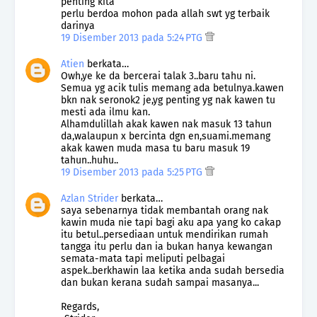
penting kita
perlu berdoa mohon pada allah swt yg terbaik
darinya
19 Disember 2013 pada 5:24 PTG
Atien
berkata…
Owh,ye ke da bercerai talak 3..baru tahu ni.
Semua yg acik tulis memang ada betulnya.kawen
bkn nak seronok2 je,yg penting yg nak kawen tu
mesti ada ilmu kan.
Alhamdulillah akak kawen nak masuk 13 tahun
da,walaupun x bercinta dgn en,suami.memang
akak kawen muda masa tu baru masuk 19
tahun..huhu..
19 Disember 2013 pada 5:25 PTG
Azlan Strider
berkata…
saya sebenarnya tidak membantah orang nak
kawin muda nie tapi bagi aku apa yang ko cakap
itu betul..persediaan untuk mendirikan rumah
tangga itu perlu dan ia bukan hanya kewangan
semata-mata tapi meliputi pelbagai
aspek..berkhawin laa ketika anda sudah bersedia
dan bukan kerana sudah sampai masanya...
Regards,