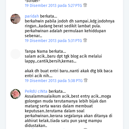
-Strider-
19 Disember 2013 pada 5:27 PTG
paridah
berkata…
berkahwin pabila jodoh dh sampai..kdg jodohnya
ringan...kadang berat sedikit lambat pula.
perkahwinan adalah permulaan kehiddupan
sebenar...
19 Disember 2013 pada 5:31 PTG
Tanpa Nama berkata…
salam acik...baru dpt tgk blog acik melalui
lappy...cantik,bersih,kemas...
akak dh buat entri baru..nanti akak dtg blk baca
entri acik nih....
19 Disember 2013 pada 5:38 PTG
PeRdU cINta
berkata…
Assalammualaikum acik..best entry acik...moga
golongan muda terutamanya lebih bijak dan
matang serta waras dalam membuat
keputusan..terutama dalam soal
perkahwinan..kerana segalanya akan ditanya di
akhirat kelak..tiada satu pun yang mampu
didustakan..