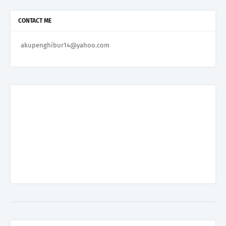
CONTACT ME
akupenghibur14@yahoo.com