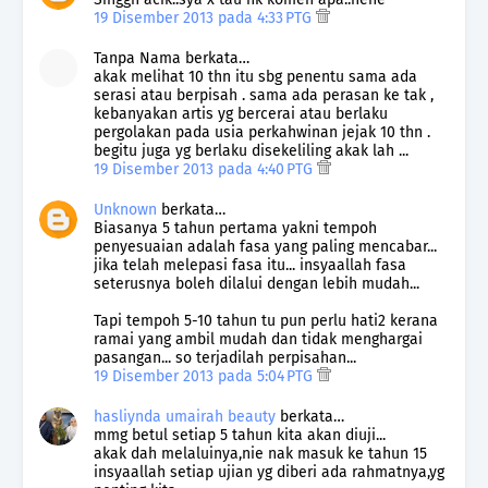
19 Disember 2013 pada 4:33 PTG
Tanpa Nama berkata…
akak melihat 10 thn itu sbg penentu sama ada
serasi atau berpisah . sama ada perasan ke tak ,
kebanyakan artis yg bercerai atau berlaku
pergolakan pada usia perkahwinan jejak 10 thn .
begitu juga yg berlaku disekeliling akak lah ...
19 Disember 2013 pada 4:40 PTG
Unknown
berkata…
Biasanya 5 tahun pertama yakni tempoh
penyesuaian adalah fasa yang paling mencabar...
jika telah melepasi fasa itu... insyaallah fasa
seterusnya boleh dilalui dengan lebih mudah...
Tapi tempoh 5-10 tahun tu pun perlu hati2 kerana
ramai yang ambil mudah dan tidak menghargai
pasangan... so terjadilah perpisahan...
19 Disember 2013 pada 5:04 PTG
hasliynda umairah beauty
berkata…
mmg betul setiap 5 tahun kita akan diuji...
akak dah melaluinya,nie nak masuk ke tahun 15
insyaallah setiap ujian yg diberi ada rahmatnya,yg