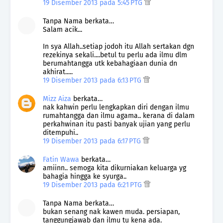
19 Disember 2013 pada 5:45 PTG
Tanpa Nama berkata…
Salam acik...
In sya Allah..setiap jodoh itu Allah sertakan dgn
rezekinya sekali....betul tu perlu ada ilmu dlm
berumahtangga utk kebahagiaan dunia dn
akhirat.....
19 Disember 2013 pada 6:13 PTG
Mizz Aiza
berkata…
nak kahwin perlu lengkapkan diri dengan ilmu
rumahtangga dan ilmu agama.. kerana di dalam
perkahwinan itu pasti banyak ujian yang perlu
ditempuhi..
19 Disember 2013 pada 6:17 PTG
Fatin Wawa
berkata…
amiinn.. semoga kita dikurniakan keluarga yg
bahagia hingga ke syurga..
19 Disember 2013 pada 6:21 PTG
Tanpa Nama berkata…
bukan senang nak kawen muda. persiapan,
tanggungjawab dan ilmu tu kena ada.