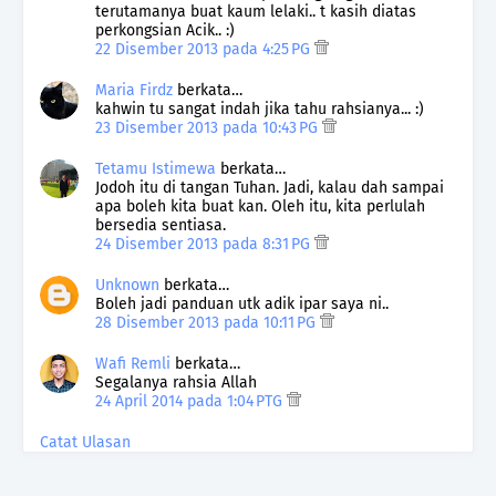
terutamanya buat kaum lelaki.. t kasih diatas
perkongsian Acik.. :)
22 Disember 2013 pada 4:25 PG
Maria Firdz
berkata…
kahwin tu sangat indah jika tahu rahsianya... :)
23 Disember 2013 pada 10:43 PG
Tetamu Istimewa
berkata…
Jodoh itu di tangan Tuhan. Jadi, kalau dah sampai
apa boleh kita buat kan. Oleh itu, kita perlulah
bersedia sentiasa.
24 Disember 2013 pada 8:31 PG
Unknown
berkata…
Boleh jadi panduan utk adik ipar saya ni..
28 Disember 2013 pada 10:11 PG
Wafi Remli
berkata…
Segalanya rahsia Allah
24 April 2014 pada 1:04 PTG
Catat Ulasan