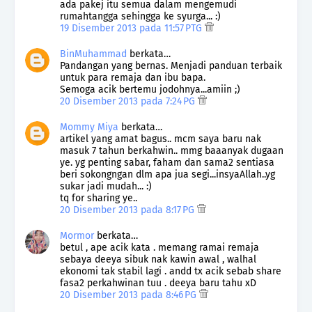
ada pakej itu semua dalam mengemudi
rumahtangga sehingga ke syurga... :)
19 Disember 2013 pada 11:57 PTG
BinMuhammad
berkata…
Pandangan yang bernas. Menjadi panduan terbaik
untuk para remaja dan ibu bapa.
Semoga acik bertemu jodohnya...amiin ;)
20 Disember 2013 pada 7:24 PG
Mommy Miya
berkata…
artikel yang amat bagus.. mcm saya baru nak
masuk 7 tahun berkahwin.. mmg baaanyak dugaan
ye. yg penting sabar, faham dan sama2 sentiasa
beri sokongngan dlm apa jua segi...insyaAllah..yg
sukar jadi mudah... :)
tq for sharing ye..
20 Disember 2013 pada 8:17 PG
Mormor
berkata…
betul , ape acik kata . memang ramai remaja
sebaya deeya sibuk nak kawin awal , walhal
ekonomi tak stabil lagi . andd tx acik sebab share
fasa2 perkahwinan tuu . deeya baru tahu xD
20 Disember 2013 pada 8:46 PG