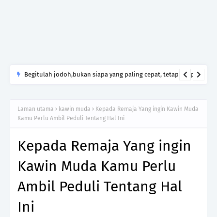
Begitulah jodoh,bukan siapa yang paling cepat, tetapi siapa
yang paling tepat.Jangan sesekali menerima seseorang hanya
kerana takut kesunyian,Jangan pula menikah hanya kerana
Laman utama
kawin muda
Kepada Remaja Yang ingin Kawin Muda
ingin menutup mulut manusia
Kamu Perlu Ambil Peduli Tentang Hal Ini
Kepada Remaja Yang ingin
Kawin Muda Kamu Perlu
Ambil Peduli Tentang Hal
Ini