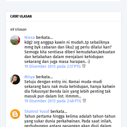
CATAT ULASAN
49 Ulasan
Niesa
berkata…
kdg2 org anggap kawin ni mudah..tp sebaliknya
mmg byk cabaran dan liku2 yg perlu dilalui kan?
Semoga kita sentiasa diberi kemudahan,kekuatan
dan ketabahan dalam menjalani kehidupan
sekarang dan juga masa harapan.. :)
19 Disember 2013 pada 2:37 PTG
Misya
berkata…
Setuju dengan entry ini. Ramai muda-mudi
sekarang baru nak mula kehidupan, hanya kahwin
dia fokusnya! Benda lain yang lebih penting tak
masuk pun dalam list. Hmmm...
19 Disember 2013 pada 2:48 PTG
Shahrul Yusof
berkata…
Tahun pertama hingga kelima adalah tahun-tahun
yang sukar dunia perkahwinan. Pada saat inilah,
perhubungan antara pasangan akan diuji dalam