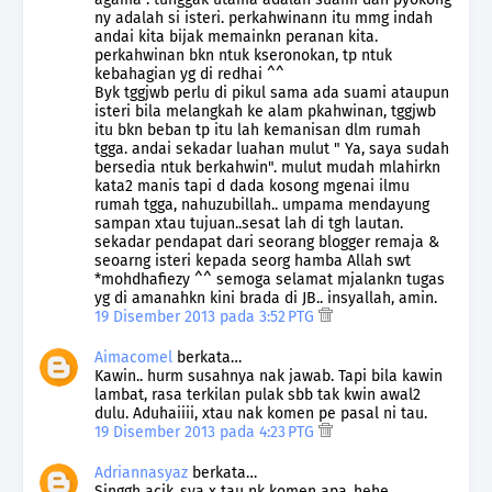
ny adalah si isteri. perkahwinann itu mmg indah
andai kita bijak memainkn peranan kita.
perkahwinan bkn ntuk kseronokan, tp ntuk
kebahagian yg di redhai ^^
Byk tggjwb perlu di pikul sama ada suami ataupun
isteri bila melangkah ke alam pkahwinan, tggjwb
itu bkn beban tp itu lah kemanisan dlm rumah
tgga. andai sekadar luahan mulut " Ya, saya sudah
bersedia ntuk berkahwin". mulut mudah mlahirkn
kata2 manis tapi d dada kosong mgenai ilmu
rumah tgga, nahuzubillah.. umpama mendayung
sampan xtau tujuan..sesat lah di tgh lautan.
sekadar pendapat dari seorang blogger remaja &
seoarng isteri kepada seorg hamba Allah swt
*mohdhafiezy ^^ semoga selamat mjalankn tugas
yg di amanahkn kini brada di JB.. insyallah, amin.
19 Disember 2013 pada 3:52 PTG
Aimacomel
berkata…
Kawin.. hurm susahnya nak jawab. Tapi bila kawin
lambat, rasa terkilan pulak sbb tak kwin awal2
dulu. Aduhaiiii, xtau nak komen pe pasal ni tau.
19 Disember 2013 pada 4:23 PTG
Adriannasyaz
berkata…
Singgh acik..sya x tau nk komen apa..hehe