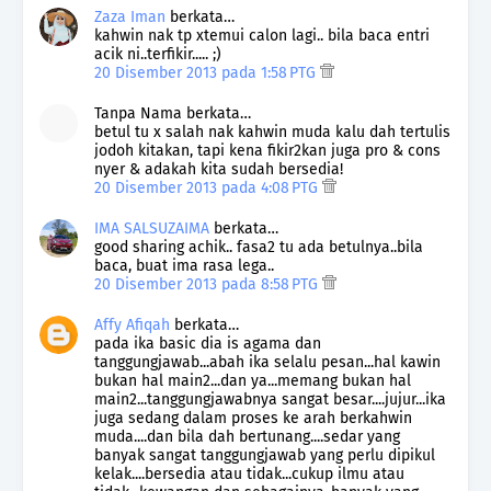
Zaza Iman
berkata…
kahwin nak tp xtemui calon lagi.. bila baca entri
acik ni..terfikir..... ;)
20 Disember 2013 pada 1:58 PTG
Tanpa Nama berkata…
betul tu x salah nak kahwin muda kalu dah tertulis
jodoh kitakan, tapi kena fikir2kan juga pro & cons
nyer & adakah kita sudah bersedia!
20 Disember 2013 pada 4:08 PTG
IMA SALSUZAIMA
berkata…
good sharing achik.. fasa2 tu ada betulnya..bila
baca, buat ima rasa lega..
20 Disember 2013 pada 8:58 PTG
Affy Afiqah
berkata…
pada ika basic dia is agama dan
tanggungjawab...abah ika selalu pesan...hal kawin
bukan hal main2...dan ya...memang bukan hal
main2...tanggungjawabnya sangat besar....jujur...ika
juga sedang dalam proses ke arah berkahwin
muda....dan bila dah bertunang....sedar yang
banyak sangat tanggungjawab yang perlu dipikul
kelak....bersedia atau tidak...cukup ilmu atau