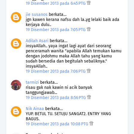
19 Disember 2013 pada 6:45 PTG
jie susanos
berkata…
jgn kawen kerana nafsu dah la..yg lelaki baik ada
kerjaya dulu..
19 Disember 2013 pada 7:05 PTG
Adilah Asari
berkata…
insyaAllah.. yaya ingat lagi ayat dari seorang
penceramah wanita "apabila Allah temukan kamu
dengan jodohmu maka Allah tahu yang kamu
sudah bersedia dan begitulah sebaliknya."
insyaAllah..
19 Disember 2013 pada 7:06 PTG
tarmizi
berkata…
risau gak nak kawin ni acik banyak
tanggungjawab...
19 Disember 2013 pada 8:56 PTG
Nik Ainaa
berkata…
YUP. BETUL TU. SETUJU SANGAT2. ENTRY YANG
BAGUS.
19 Disember 2013 pada 10:08 PTG