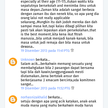
especially at their age (11-17)..itukan waktu kita
sepatutnya bersekolah and menimba ilmu untuk
masa depan..Zaman kita adalah sangat berbeza
dengan zaman ibu dan nenek kita, so apa yang dia
orang lalui not really applicable
sekarang...Mungkin itu dah jodoh mereka dan dah
sampai masa kot..tapi kalau dibagi pilihan kita
pasti tak akan lepaskan alam persekolahan..that
is the best moment..kita kena ikut fitrah
manusia...bila untuk menjadi kanak-kanak, bila
masa untuk jadi remaja dan bila masa untuk
dewasa..
19 Disember 2013 pada 11:41 PTG
Unknown
berkata…
Salam acik....berkahwin memang sesuatu yang
membahgiakan bila 2 pasangan dapat bersama
tapi bila dah kawin,tanggungjawab mesti
diutamakan...kena bertolak ansur dan
berkerjasama :) xmacam bercinta,xda komitmen
sangat...
19 Disember 2013 pada 11:52 PTG
norhasnizakhalid
berkata…
setuju dengan apa yang acik katakan, anak-anak
muda mana yang mahu berkahwin muda harus