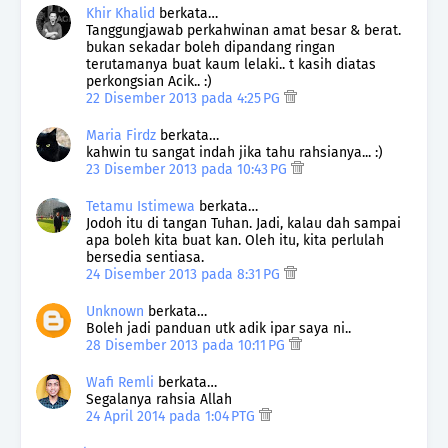
Khir Khalid
berkata…
Tanggungjawab perkahwinan amat besar & berat.
bukan sekadar boleh dipandang ringan
terutamanya buat kaum lelaki.. t kasih diatas
perkongsian Acik.. :)
22 Disember 2013 pada 4:25 PG
Maria Firdz
berkata…
kahwin tu sangat indah jika tahu rahsianya... :)
23 Disember 2013 pada 10:43 PG
Tetamu Istimewa
berkata…
Jodoh itu di tangan Tuhan. Jadi, kalau dah sampai
apa boleh kita buat kan. Oleh itu, kita perlulah
bersedia sentiasa.
24 Disember 2013 pada 8:31 PG
Unknown
berkata…
Boleh jadi panduan utk adik ipar saya ni..
28 Disember 2013 pada 10:11 PG
Wafi Remli
berkata…
Segalanya rahsia Allah
24 April 2014 pada 1:04 PTG