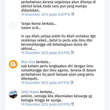
perkahwinan..kerana segalanya akan ditanya di
akhirat kelak..tiada satu pun yang mampu
didustakan..
19 Disember 2013 pada 5:45 PTG
Tanpa Nama berkata…
Salam acik...
In sya Allah..setiap jodoh itu Allah sertakan dgn
rezekinya sekali....betul tu perlu ada ilmu dlm
berumahtangga utk kebahagiaan dunia dn
akhirat.....
19 Disember 2013 pada 6:13 PTG
Mizz Aiza
berkata…
nak kahwin perlu lengkapkan diri dengan ilmu
rumahtangga dan ilmu agama.. kerana di dalam
perkahwinan itu pasti banyak ujian yang perlu
ditempuhi..
19 Disember 2013 pada 6:17 PTG
Fatin Wawa
berkata…
amiinn.. semoga kita dikurniakan keluarga yg
bahagia hingga ke syurga..
19 Disember 2013 pada 6:21 PTG