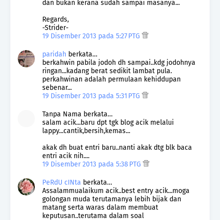
dan bukan kerana sudah sampai masanya...
Regards,
-Strider-
19 Disember 2013 pada 5:27 PTG
paridah
berkata…
berkahwin pabila jodoh dh sampai..kdg jodohnya
ringan...kadang berat sedikit lambat pula.
perkahwinan adalah permulaan kehiddupan
sebenar...
19 Disember 2013 pada 5:31 PTG
Tanpa Nama berkata…
salam acik...baru dpt tgk blog acik melalui
lappy...cantik,bersih,kemas...
akak dh buat entri baru..nanti akak dtg blk baca
entri acik nih....
19 Disember 2013 pada 5:38 PTG
PeRdU cINta
berkata…
Assalammualaikum acik..best entry acik...moga
golongan muda terutamanya lebih bijak dan
matang serta waras dalam membuat
keputusan..terutama dalam soal