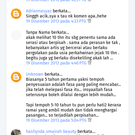
Adriannasyaz
berkata…
Singgh acik..sya x tau nk komen apa..hehe
19 Disember 2013 pada 4:33 PTG
Tanpa Nama berkata…
akak melihat 10 thn itu sbg penentu sama ada
serasi atau berpisah . sama ada perasan ke tak ,
kebanyakan artis yg bercerai atau berlaku
pergolakan pada usia perkahwinan jejak 10 thn .
begitu juga yg berlaku disekeliling akak lah ...
19 Disember 2013 pada 4:40 PTG
Unknown
berkata…
Biasanya 5 tahun pertama yakni tempoh
penyesuaian adalah fasa yang paling mencabar...
jika telah melepasi fasa itu... insyaallah fasa
seterusnya boleh dilalui dengan lebih mudah...
Tapi tempoh 5-10 tahun tu pun perlu hati2 kerana
ramai yang ambil mudah dan tidak menghargai
pasangan... so terjadilah perpisahan...
19 Disember 2013 pada 5:04 PTG
hasliynda umairah beauty
berkata…