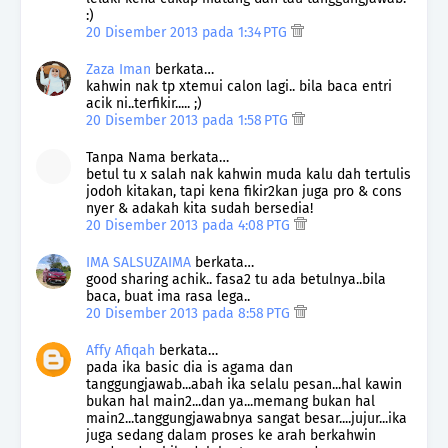
:)
20 Disember 2013 pada 1:34 PTG
Zaza Iman
berkata…
kahwin nak tp xtemui calon lagi.. bila baca entri
acik ni..terfikir..... ;)
20 Disember 2013 pada 1:58 PTG
Tanpa Nama berkata…
betul tu x salah nak kahwin muda kalu dah tertulis
jodoh kitakan, tapi kena fikir2kan juga pro & cons
nyer & adakah kita sudah bersedia!
20 Disember 2013 pada 4:08 PTG
IMA SALSUZAIMA
berkata…
good sharing achik.. fasa2 tu ada betulnya..bila
baca, buat ima rasa lega..
20 Disember 2013 pada 8:58 PTG
Affy Afiqah
berkata…
pada ika basic dia is agama dan
tanggungjawab...abah ika selalu pesan...hal kawin
bukan hal main2...dan ya...memang bukan hal
main2...tanggungjawabnya sangat besar....jujur...ika
juga sedang dalam proses ke arah berkahwin