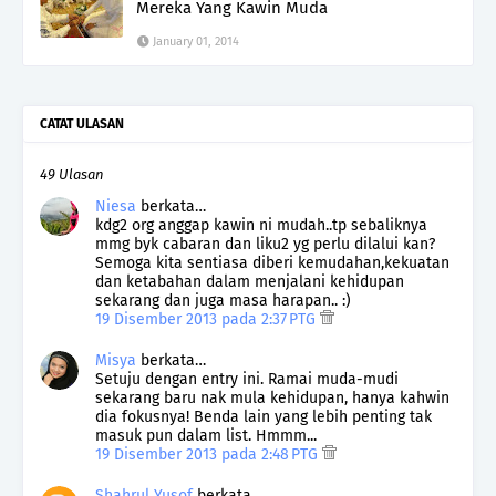
Mereka Yang Kawin Muda
January 01, 2014
CATAT ULASAN
49 Ulasan
Niesa
berkata…
kdg2 org anggap kawin ni mudah..tp sebaliknya
mmg byk cabaran dan liku2 yg perlu dilalui kan?
Semoga kita sentiasa diberi kemudahan,kekuatan
dan ketabahan dalam menjalani kehidupan
sekarang dan juga masa harapan.. :)
19 Disember 2013 pada 2:37 PTG
Misya
berkata…
Setuju dengan entry ini. Ramai muda-mudi
sekarang baru nak mula kehidupan, hanya kahwin
dia fokusnya! Benda lain yang lebih penting tak
masuk pun dalam list. Hmmm...
19 Disember 2013 pada 2:48 PTG
Shahrul Yusof
berkata…