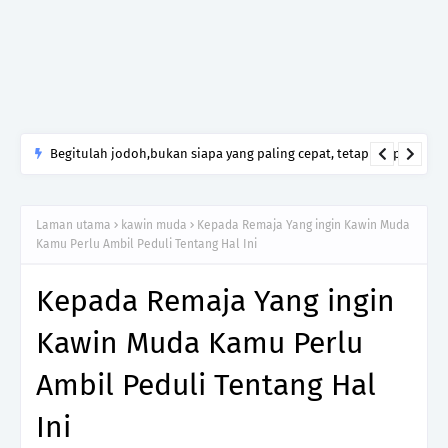
Begitulah jodoh,bukan siapa yang paling cepat, tetapi siapa
yang paling tepat.Jangan sesekali menerima seseorang hanya
kerana takut kesunyian,Jangan pula menikah hanya kerana
Laman utama
kawin muda
Kepada Remaja Yang ingin Kawin Muda
ingin menutup mulut manusia
Kamu Perlu Ambil Peduli Tentang Hal Ini
Kepada Remaja Yang ingin
Kawin Muda Kamu Perlu
Ambil Peduli Tentang Hal
Ini