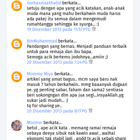
norhasnizakhalid
berkata…
setuju dengan apa yang acik katakan, anak-anak
muda mana yang mahu berkahwin muda harus
ada pakej itu semua dalam mengemudi
rumahtangga sehingga ke syurga... :)
19 Disember 2013 pada 11:57 PTG
BinMuhammad
berkata…
Pandangan yang bernas. Menjadi panduan terbaik
untuk para remaja dan ibu bapa.
Semoga acik bertemu jodohnya...amiin ;)
20 Disember 2013 pada 7:24 PG
Mommy Miya
berkata…
artikel yang amat bagus.. mcm saya baru nak
masuk 7 tahun berkahwin.. mmg baaanyak dugaan
ye. yg penting sabar, faham dan sama2 sentiasa
beri sokongngan dlm apa jua segi...insyaAllah..yg
sukar jadi mudah... :)
tq for sharing ye..
20 Disember 2013 pada 8:17 PG
Mormor
berkata…
betul , ape acik kata . memang ramai remaja
sebaya deeya sibuk nak kawin awal , walhal
ekonomi tak stabil lagi . andd tx acik sebab share