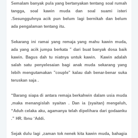
Semalam banyak pula yang bertanyakan tentang soal rumah
tangga, soal kawin muda dan soal suami isteri
.Sesungguhnya acik pun belum lagi bernikah dan belum
ada pengalaman tentang itu.
Sekarang ini ramai yang remaja yang mahu kawin muda,
ada yang acik jumpa berkata " dari buat banyak dosa baik
kawin. Bagus dah tu niatnya untuk kawin. Kawin adalah
salah satu penyelesaian bagi anak muda sekarang yang
lebih mengutamakan "couple" kalau dah benar-benar suka
teruskan saja .
“Barang siapa di antara remaja berkahwin dalam usia muda
,maka menangislah syaitan . Dan ia (syaitan) mengeluh,
“Aduh celaka aku, agamanya telah dipelihara dari godaanku
.” HR. Ibnu ‘Addi.
Sejak dulu lagi ,zaman tok nenek kita kawin muda, bahagia