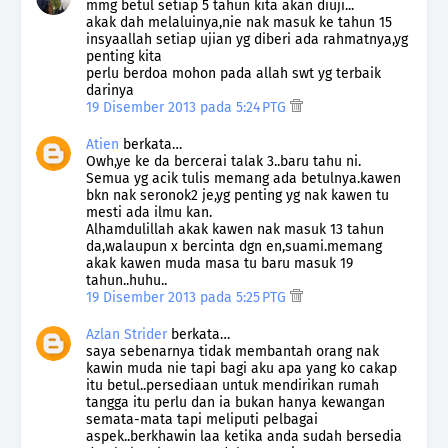
mmg betul setiap 5 tahun kita akan diuji...
akak dah melaluinya,nie nak masuk ke tahun 15
insyaallah setiap ujian yg diberi ada rahmatnya,yg
penting kita
perlu berdoa mohon pada allah swt yg terbaik
darinya
19 Disember 2013 pada 5:24 PTG
Atien
berkata…
Owh,ye ke da bercerai talak 3..baru tahu ni.
Semua yg acik tulis memang ada betulnya.kawen
bkn nak seronok2 je,yg penting yg nak kawen tu
mesti ada ilmu kan.
Alhamdulillah akak kawen nak masuk 13 tahun
da,walaupun x bercinta dgn en,suami.memang
akak kawen muda masa tu baru masuk 19
tahun..huhu..
19 Disember 2013 pada 5:25 PTG
Azlan Strider
berkata…
saya sebenarnya tidak membantah orang nak
kawin muda nie tapi bagi aku apa yang ko cakap
itu betul..persediaan untuk mendirikan rumah
tangga itu perlu dan ia bukan hanya kewangan
semata-mata tapi meliputi pelbagai
aspek..berkhawin laa ketika anda sudah bersedia