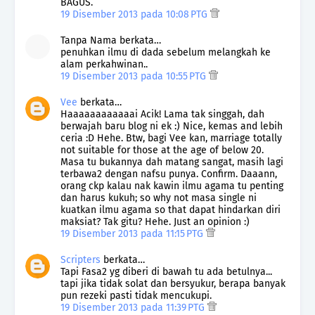
BAGUS.
19 Disember 2013 pada 10:08 PTG
Tanpa Nama berkata…
penuhkan ilmu di dada sebelum melangkah ke
alam perkahwinan..
19 Disember 2013 pada 10:55 PTG
Vee
berkata…
Haaaaaaaaaaaai Acik! Lama tak singgah, dah
berwajah baru blog ni ek :) Nice, kemas and lebih
ceria :D Hehe. Btw, bagi Vee kan, marriage totally
not suitable for those at the age of below 20.
Masa tu bukannya dah matang sangat, masih lagi
terbawa2 dengan nafsu punya. Confirm. Daaann,
orang ckp kalau nak kawin ilmu agama tu penting
dan harus kukuh; so why not masa single ni
kuatkan ilmu agama so that dapat hindarkan diri
maksiat? Tak gitu? Hehe. Just an opinion :)
19 Disember 2013 pada 11:15 PTG
Scripters
berkata…
Tapi Fasa2 yg diberi di bawah tu ada betulnya...
tapi jika tidak solat dan bersyukur, berapa banyak
pun rezeki pasti tidak mencukupi.
19 Disember 2013 pada 11:39 PTG