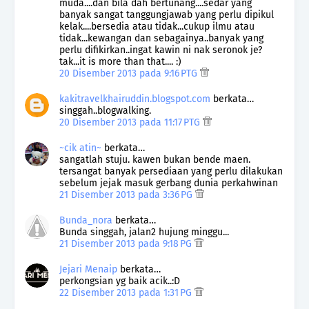
muda....dan bila dah bertunang....sedar yang
banyak sangat tanggungjawab yang perlu dipikul
kelak....bersedia atau tidak...cukup ilmu atau
tidak...kewangan dan sebagainya..banyak yang
perlu difikirkan..ingat kawin ni nak seronok je?
tak...it is more than that.... :)
20 Disember 2013 pada 9:16 PTG
kakitravelkhairuddin.blogspot.com
berkata…
singgah..blogwalking.
20 Disember 2013 pada 11:17 PTG
~cik atin~
berkata…
sangatlah stuju. kawen bukan bende maen.
tersangat banyak persediaan yang perlu dilakukan
sebelum jejak masuk gerbang dunia perkahwinan
21 Disember 2013 pada 3:36 PG
Bunda_nora
berkata…
Bunda singgah, jalan2 hujung minggu...
21 Disember 2013 pada 9:18 PG
Jejari Menaip
berkata…
perkongsian yg baik acik..:D
22 Disember 2013 pada 1:31 PG