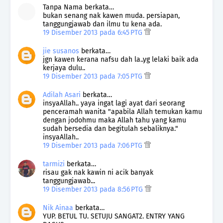
Tanpa Nama berkata…
bukan senang nak kawen muda. persiapan,
tanggungjawab dan ilmu tu kena ada.
19 Disember 2013 pada 6:45 PTG
jie susanos
berkata…
jgn kawen kerana nafsu dah la..yg lelaki baik ada
kerjaya dulu..
19 Disember 2013 pada 7:05 PTG
Adilah Asari
berkata…
insyaAllah.. yaya ingat lagi ayat dari seorang
penceramah wanita "apabila Allah temukan kamu
dengan jodohmu maka Allah tahu yang kamu
sudah bersedia dan begitulah sebaliknya."
insyaAllah..
19 Disember 2013 pada 7:06 PTG
tarmizi
berkata…
risau gak nak kawin ni acik banyak
tanggungjawab...
19 Disember 2013 pada 8:56 PTG
Nik Ainaa
berkata…
YUP. BETUL TU. SETUJU SANGAT2. ENTRY YANG