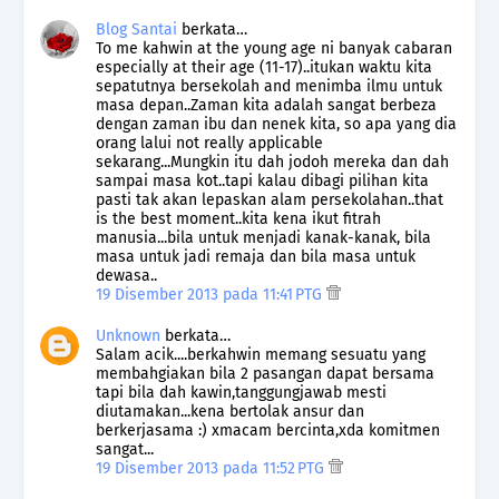
Blog Santai
berkata…
To me kahwin at the young age ni banyak cabaran
especially at their age (11-17)..itukan waktu kita
sepatutnya bersekolah and menimba ilmu untuk
masa depan..Zaman kita adalah sangat berbeza
dengan zaman ibu dan nenek kita, so apa yang dia
orang lalui not really applicable
sekarang...Mungkin itu dah jodoh mereka dan dah
sampai masa kot..tapi kalau dibagi pilihan kita
pasti tak akan lepaskan alam persekolahan..that
is the best moment..kita kena ikut fitrah
manusia...bila untuk menjadi kanak-kanak, bila
masa untuk jadi remaja dan bila masa untuk
dewasa..
19 Disember 2013 pada 11:41 PTG
Unknown
berkata…
Salam acik....berkahwin memang sesuatu yang
membahgiakan bila 2 pasangan dapat bersama
tapi bila dah kawin,tanggungjawab mesti
diutamakan...kena bertolak ansur dan
berkerjasama :) xmacam bercinta,xda komitmen
sangat...
19 Disember 2013 pada 11:52 PTG