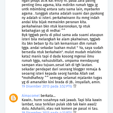
ngan pndpt acik kat entry ni. pada zara paling
penting ilmu agama, kita mdirikn rumah tgga jg
untk mbimbing antara satu sama lain, myebarkn
agama . tunggak utama adalah suami dan pyokong
ny adalah si isteri. perkahwinann itu mmg indah
andai kita bijak memainkn peranan kita.
perkahwinan bkn ntuk kseronokan, tp ntuk
kebahagian yg di redhai ^^
Byk tggjwb perlu di pikul sama ada suami ataupun
isteri bila melangkah ke alam pkahwinan, tggjwb
itu bkn beban tp itu lah kemanisan dlm rumah
tgga. andai sekadar luahan mulut " Ya, saya sudah
bersedia ntuk berkahwin". mulut mudah mlahirkn
kata2 manis tapi d dada kosong mgenai ilmu
rumah tgga, nahuzubillah.. umpama mendayung
sampan xtau tujuan..sesat lah di tgh lautan.
sekadar pendapat dari seorang blogger remaja &
seoarng isteri kepada seorg hamba Allah swt
*mohdhafiezy ^^ semoga selamat mjalankn tugas
yg di amanahkn kini brada di JB.. insyallah, amin.
19 Disember 2013 pada 3:52 PTG
Aimacomel
berkata…
Kawin.. hurm susahnya nak jawab. Tapi bila kawin
lambat, rasa terkilan pulak sbb tak kwin awal2
dulu. Aduhaiiii, xtau nak komen pe pasal ni tau.
19 Disember 2013 pada 4:23 PTG