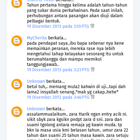
Tahun pertama hingga kelima adalah tahun-tahun
yang sukar dunia perkahwinan. Pada saat inilah,
perhubungan antara pasangan akan diuji dalam
pelbagai bentuk.
19 Disember 2013 pada 3:10 PTG
MyCherita
berkata…
pada pendapat saya..ibu bapa sebenar nya kene
memainkan peranan, mereka rase nya lebih
mengetahui tahap kelayakan sesorang itu untuk
berumahtangga dan mampu memikul
tanggungjawab..
19 Disember 2013 pada 3:23 PTG
Unknown
berkata…
betul tuh,.. memang mula2 kahwin di uji...tapi dah
lama2 insyallah senang..*mak yg cakap..hehe*
19 Disember 2013 pada 3:46 PTG
Unknown
berkata…
assalammualaikum.. zara ttarik ngan entry acik ni.
sikit sbyk zara kgsikn pndpt zara d sni. zara dan
suami tgolong antara remaja yg kawin muda. tp
bkn la masa usia kmi belasan tahun.. umur zara 22
tahun dan suami 25 tahun masa kawin. zara setuju