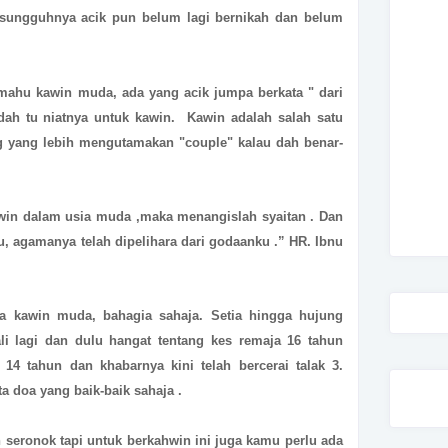
esungguhnya acik pun belum lagi bernikah dan belum
mahu kawin muda, ada yang acik jumpa berkata " dari
dah tu niatnya untuk kawin. Kawin adalah salah satu
g yang lebih mengutamakan "couple" kalau dah benar-
hwin dalam usia muda ,maka menangislah syaitan . Dan
u, agamanya telah dipelihara dari godaanku .” HR. Ibnu
ta kawin muda, bahagia sahaja. Setia hingga hujung
li lagi dan dulu hangat tentang kes remaja 16 tahun
4 tahun dan khabarnya kini telah bercerai talak 3.
a doa yang baik-baik sahaja .
eronok tapi untuk berkahwin ini juga kamu perlu ada