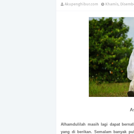
Akupenghibur.com
Khamis, Disembe
A
Alhamdulilah masih lagi dapat berna
yang di berikan. Semalam banyak pul