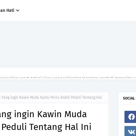
han Hati
ng paling cepat, tetapi siapa yang paling tepat.Jangan sesekali menerima 
h hanya kerana ingin menutup mulut manusia
Yang ingin Kawin Muda Kamu Perlu Ambil Peduli Tentang Hal
SOCIAL
ng ingin Kawin Muda
Peduli Tentang Hal Ini