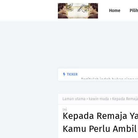
Home
Pili
Begitulah jodoh,bukan siapa ya
TICKER
kesunyian,Jangan pula menika
Laman utama
kawin muda
Kepada Remaja 
Ini
Kepada Remaja Ya
Kamu Perlu Ambil 