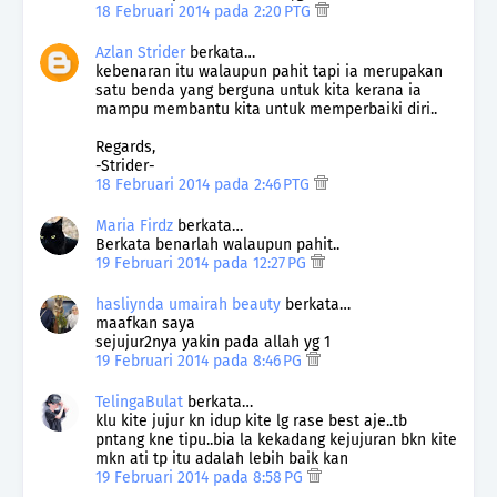
18 Februari 2014 pada 2:20 PTG
Azlan Strider
berkata…
kebenaran itu walaupun pahit tapi ia merupakan
satu benda yang berguna untuk kita kerana ia
mampu membantu kita untuk memperbaiki diri..
Regards,
-Strider-
18 Februari 2014 pada 2:46 PTG
Maria Firdz
berkata…
Berkata benarlah walaupun pahit..
19 Februari 2014 pada 12:27 PG
hasliynda umairah beauty
berkata…
maafkan saya
sejujur2nya yakin pada allah yg 1
19 Februari 2014 pada 8:46 PG
TelingaBulat
berkata…
klu kite jujur kn idup kite lg rase best aje..tb
pntang kne tipu..bia la kekadang kejujuran bkn kite
mkn ati tp itu adalah lebih baik kan
19 Februari 2014 pada 8:58 PG