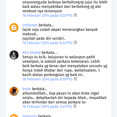
seseorang,ada baiknya berbohong.tp jujur itu lebih
baik walau menyakitkan dari berbohong yg akn
mmbuat nya tersenyum
16 Februari 2014 pada 6:25 PTG
Unknown
berkata…
tajuk saja sudah dapat menerangkan banyak
maksud...
jujurlah pada diri sendiri..
16 Februari 2014 pada 6:34 PTG
Khir Khalid
berkata…
Setuju tu Acik.. kejujuran tu walaupun pahit
sekalipun, ia adalah perkara kebenaran. Lebih
baik berkata yg benar dari menyatakan sesuatu yg
hanya indah khabar dari rupa.. wallahualam.. t
kasih diatas perkongsian yg baik ini..
16 Februari 2014 pada 6:39 PTG
krole
berkata…
alhamdulillah... tiap pesan tu akan krole ingat
selalu... dekatkanlah diri kepada Allah... InsyaAllah
akan terhindar dari semua perkara tu~
16 Februari 2014 pada 7:47 PTG
lynmunir
berkata…