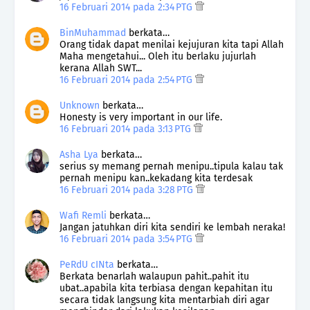
16 Februari 2014 pada 2:34 PTG
BinMuhammad
berkata…
Orang tidak dapat menilai kejujuran kita tapi Allah
Maha mengetahui... Oleh itu berlaku jujurlah
kerana Allah SWT...
16 Februari 2014 pada 2:54 PTG
Unknown
berkata…
Honesty is very important in our life.
16 Februari 2014 pada 3:13 PTG
Asha Lya
berkata…
serius sy memang pernah menipu..tipula kalau tak
pernah menipu kan..kekadang kita terdesak
16 Februari 2014 pada 3:28 PTG
Wafi Remli
berkata…
Jangan jatuhkan diri kita sendiri ke lembah neraka!
16 Februari 2014 pada 3:54 PTG
PeRdU cINta
berkata…
Berkata benarlah walaupun pahit..pahit itu
ubat..apabila kita terbiasa dengan kepahitan itu
secara tidak langsung kita mentarbiah diri agar