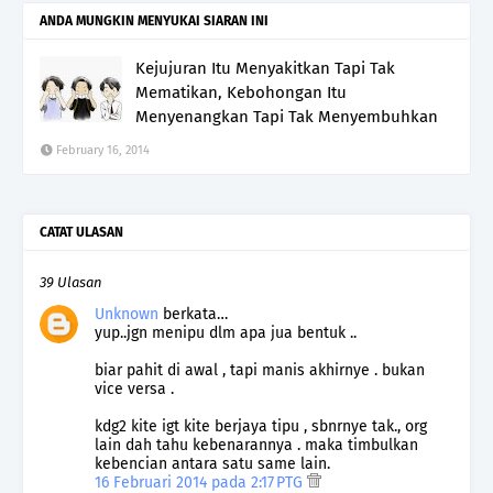
ANDA MUNGKIN MENYUKAI SIARAN INI
Kejujuran Itu Menyakitkan Tapi Tak
Mematikan, Kebohongan Itu
Menyenangkan Tapi Tak Menyembuhkan
February 16, 2014
CATAT ULASAN
39 Ulasan
Unknown
berkata…
yup..jgn menipu dlm apa jua bentuk ..
biar pahit di awal , tapi manis akhirnye . bukan
vice versa .
kdg2 kite igt kite berjaya tipu , sbnrnye tak., org
lain dah tahu kebenarannya . maka timbulkan
kebencian antara satu same lain.
16 Februari 2014 pada 2:17 PTG