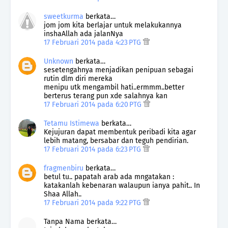
sweetkurma
berkata…
jom jom kita berlajar untuk melakukannya
inshaAllah ada jalanNya
17 Februari 2014 pada 4:23 PTG
Unknown
berkata…
sesetengahnya menjadikan penipuan sebagai
rutin dlm diri mereka
menipu utk mengambil hati..ermmm..better
berterus terang pun xde salahnya kan
17 Februari 2014 pada 6:20 PTG
Tetamu Istimewa
berkata…
Kejujuran dapat membentuk peribadi kita agar
lebih matang, bersabar dan teguh pendirian.
17 Februari 2014 pada 6:23 PTG
fragmenbiru
berkata…
betul tu.. papatah arab ada mngatakan :
katakanlah kebenaran walaupun ianya pahit.. In
Shaa Allah..
17 Februari 2014 pada 9:22 PTG
Tanpa Nama berkata…