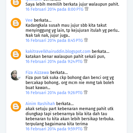
Saya lebih memilih berkata jujur walaupun pahit.
16 Februari 2014 pada 8:00 PTG
Vee
berkata…
Kadangkala susah mau jujur sbb kita takut
menyinggung yg lain, tp kejujuran itulah yg perlu..
Nak tak nak, jujur juga..
16 Februari 2014 pada 8:45 PTG
kakitravelkhairuddin.blogspot.com
berkata…
katakan benar walaupun pahit sekali pun,
16 Februari 2014 pada 9:24 PTG
Fiza Aizzawa
berkata…
Fiza pun tak suka ckp bohong dan benci org yg
bercakap bohong.. org mcm nie mmg tak boleh
buat kawan...
16 Februari 2014 pada 9:26 PTG
Ainim Rashihah
berkata…
akak setuju part kebenaran memang pahit utk
diungkap tapi sebenarnya bila kita dah tau
kebenaran tu kita akan lebih bersikap terbuka.
terpulang bagaimana kita terima
16 Februari 2014 pada 9:59 PTG