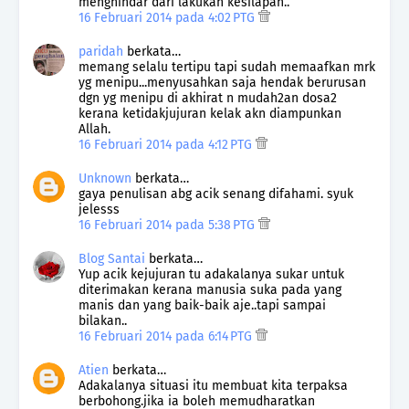
menghindar dari lakukan kesilapan..
16 Februari 2014 pada 4:02 PTG
paridah
berkata…
memang selalu tertipu tapi sudah memaafkan mrk
yg menipu...menyusahkan saja hendak berurusan
dgn yg menipu di akhirat n mudah2an dosa2
kerana ketidakjujuran kelak akn diampunkan
Allah.
16 Februari 2014 pada 4:12 PTG
Unknown
berkata…
gaya penulisan abg acik senang difahami. syuk
jelesss
16 Februari 2014 pada 5:38 PTG
Blog Santai
berkata…
Yup acik kejujuran tu adakalanya sukar untuk
diterimakan kerana manusia suka pada yang
manis dan yang baik-baik aje..tapi sampai
bilakan..
16 Februari 2014 pada 6:14 PTG
Atien
berkata…
Adakalanya situasi itu membuat kita terpaksa
berbohong.jika ia boleh memudharatkan