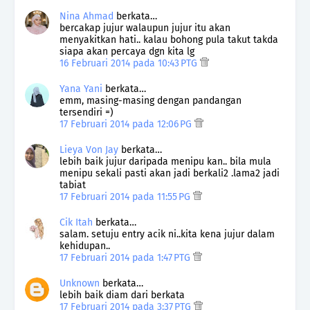
Nina Ahmad
berkata…
bercakap jujur walaupun jujur itu akan
menyakitkan hati.. kalau bohong pula takut takda
siapa akan percaya dgn kita lg
16 Februari 2014 pada 10:43 PTG
Yana Yani
berkata…
emm, masing-masing dengan pandangan
tersendiri =)
17 Februari 2014 pada 12:06 PG
Lieya Von Jay
berkata…
lebih baik jujur daripada menipu kan.. bila mula
menipu sekali pasti akan jadi berkali2 .lama2 jadi
tabiat
17 Februari 2014 pada 11:55 PG
Cik Itah
berkata…
salam. setuju entry acik ni..kita kena jujur dalam
kehidupan..
17 Februari 2014 pada 1:47 PTG
Unknown
berkata…
lebih baik diam dari berkata
17 Februari 2014 pada 3:37 PTG