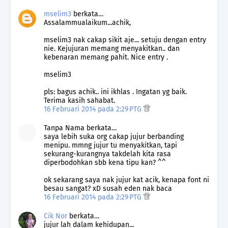
mselim3
berkata…
Assalammualaikum...achik,
mselim3 nak cakap sikit aje... setuju dengan entry
nie. Kejujuran memang menyakitkan.. dan
kebenaran memang pahit. Nice entry .
mselim3
pls: bagus achik.. ini ikhlas . Ingatan yg baik.
Terima kasih sahabat.
16 Februari 2014 pada 2:29 PTG
Tanpa Nama berkata…
saya lebih suka org cakap jujur berbanding
menipu. mmng jujur tu menyakitkan, tapi
sekurang-kurangnya takdelah kita rasa
diperbodohkan sbb kena tipu kan? ^^
ok sekarang saya nak jujur kat acik, kenapa font ni
besau sangat? xD susah eden nak baca
16 Februari 2014 pada 2:29 PTG
Cik Nor
berkata…
jujur lah dalam kehidupan...