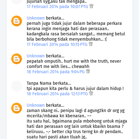
Jujurlah syg,aku tak mengapa..
17 Februari 2014 pada 10:07 PTG
Unknown
berkata…
pernah juga tidak jujur dalam beberapa perkara
kerana ingin menjaga hati dan perasaan..
kadangkala rasa bersalah sangat... memang betul
bila berbohong tidak menyembuhkan... :(
17 Februari 2014 pada 10:15 PTG
Unknown
berkata…
pepatah omputih.. hurt me with the truth, never
comfort me with lies... chewahh
18 Februari 2014 pada 9:04 PG
Tanpa Nama berkata…
tpi apapun kita perlu & harus jujur dalam hidup !
18 Februari 2014 pada 12:13 PTG
Unknown
berkata…
zaman skang ni.. penipu lagi d agung2kn dr org yg
mcerita/mbawa kn kbenaran.. ~~
itu satu hal.. bgaimana pula mbohong untuk mjaga
hati dan perasaan org lain untuk kbaikn bsama ?
keliruuu.. ~.~ better ckp trus terng kn dr pendam..
suatu hari pasti akan tluah jg..