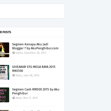
R POSTS
Segmen Kenapa Aku Jadi
Blogger ? by AkuPenghibur.com
Sabtu, Disember 28, 2013
GIVEAWAY EFG MEGA RAYA 2015
RM3100
Rabu, Julai 08, 2015
Segmen Cash RM500 2015 by Aku
Penghibur
Ahad, Mei 17, 2015