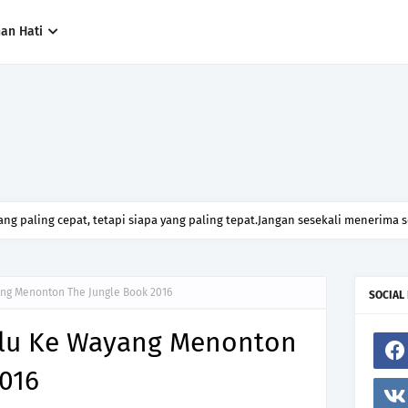
han Hati
ng paling cepat, tetapi siapa yang paling tepat.Jangan sesekali menerima 
h hanya kerana ingin menutup mulut manusia
ng Menonton The Jungle Book 2016
SOCIAL
rlu Ke Wayang Menonton
016