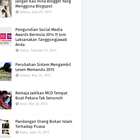
Jangan Kau Hina Blogger Yang
Mengguna Blogspot
Selasa, Julai 09, 2013
Pengundian Social Media
Awards Bermula 2014 !!! Jom
Laksanakan Tanggungjawab
Anda
Sabtu, Februari 01, 2014
Perubahan Sistem Mengambil
Lesen Memandu 2015
Selasa, Mac 24, 2015
Remaja Jadikan MCD Tempat
Buat Pekara Tak Senonoh
Isnin, Mei 20, 2013
Pandangan Orang Bukan Islam
Terhadap Puasa
Rabu, Julai 10, 2013