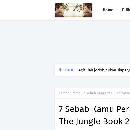
Home
Pili
Begitulah jodoh,bukan siapa ya
TICKER
kesunyian,Jangan pula menika
Laman utama
7 Sebab Kamu Perlu Ke Waya
7 Sebab Kamu Pe
The Jungle Book 2