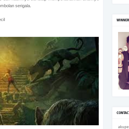
ombolan serigala.
cil
WINNER
CONTAC
akupe