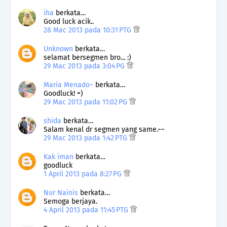
iha
berkata…
Good luck acik..
28 Mac 2013 pada 10:31 PTG
Unknown
berkata…
selamat bersegmen bro... :)
29 Mac 2013 pada 3:04 PG
Maria Menado~
berkata…
Goodluck! =)
29 Mac 2013 pada 11:02 PG
shida
berkata…
Salam kenal dr segmen yang same.~~
29 Mac 2013 pada 1:42 PTG
Kak iman
berkata…
goodluck
1 April 2013 pada 8:27 PG
Nur Nainis
berkata…
Semoga berjaya.
4 April 2013 pada 11:45 PTG