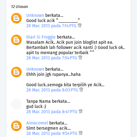
12 Ulasan
Unknown
berkata…
Good luck acik ^_________^
28 Mac 2013 pada 7:14 PTG
Diari Si Froggie
berkata…
Wasalam Acik.. Acik pun join bloglist apit ea.
Bertambah lah follower acik nanti :) Good luck ok..
apit tu memang popular terbaik ^^
28 Mac 2013 pada 7:54 PTG
Unknown
berkata…
Ehhh join jgk rupanya...haha
Good luck..semoga kita terpilih ye Acik...
28 Mac 2013 pada 8:03 PTG
Tanpa Nama berkata…
gud luck :)
28 Mac 2013 pada 8:47 PTG
Aimacomel
berkata…
Slmt bersegmen acik....
28 Mac 2013 pada 9:54 PTG