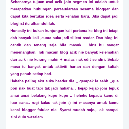
Sebenarnya tujuan asal acik join segmen ini adalah untuk
merapatkan hubungan persaudaraan sesama blogger dan
dapat kita bertukar idea serta kenalan baru. Jika dapat jadi
bloglist itu alhamdulilah.
Honestly ini bukan kunjungan kali pertama ke blog ini tetapi
dah banyak kali ,cuma suka jadi sillent reader. Dan blog ini
cantik dan tenang saje bila masuk , biru itu sangat
menenangkan. Tak macam blog acik nie banyak kelemahan
dan acik nie kurang mahir + malas nak edit sendiri. Sebab
masa tu banyak untuk aktiviti harian dan dengan kuliah
yang penuh setiap hari.
Hahaha paling aku suka header dia ,, gempak la sehh ,,gua
pon nak buat tapi tak jadi hahaha. . kejap kejap jom tepuk
amai amai belalang kupu kupu .. hehehe kepada kamu di
luar sana.. rugi kalau tak join :) ini masanya untuk kamu
kenal blogger fofular nie. Syarat mudah saje.,. ok sampai
sini dulu wasalam