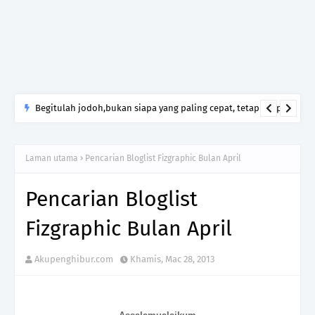
Begitulah jodoh,bukan siapa yang paling cepat, tetapi siapa
yang paling tepat.Jangan sesekali menerima seseorang hanya
kerana takut kesunyian,Jangan pula menikah hanya kerana
Laman utama
Pencarian Bloglist Fizgraphic Bulan April
ingin menutup mulut manusia
Pencarian Bloglist
Fizgraphic Bulan April
Akupenghibur.com
Khamis, Mac 28, 2013