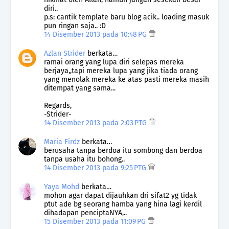
diri..
p.s: cantik template baru blog acik.. loading masuk
pun ringan saja.. :D
14 Disember 2013 pada 10:48 PG
Azlan Strider
berkata…
ramai orang yang lupa diri selepas mereka
berjaya,,tapi mereka lupa yang jika tiada orang
yang menolak mereka ke atas pasti mereka masih
ditempat yang sama...
Regards,
-Strider-
14 Disember 2013 pada 2:03 PTG
Maria Firdz
berkata…
berusaha tanpa berdoa itu sombong dan berdoa
tanpa usaha itu bohong..
14 Disember 2013 pada 9:25 PTG
Yaya Mohd
berkata…
mohon agar dapat dijauhkan dri sifat2 yg tidak
ptut ade bg seorang hamba yang hina lagi kerdil
dihadapan penciptaNYA,..
15 Disember 2013 pada 11:09 PG