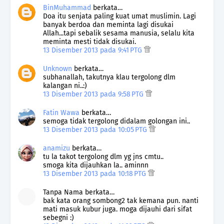
BinMuhammad
berkata…
Doa itu senjata paling kuat umat muslimin. Lagi
banyak berdoa dan meminta lagi disukai
Allah...tapi sebalik sesama manusia, selalu kita
meminta mesti tidak disukai.
13 Disember 2013 pada 9:41 PTG
Unknown
berkata…
subhanallah, takutnya klau tergolong dlm
kalangan ni..:)
13 Disember 2013 pada 9:58 PTG
Fatin Wawa
berkata…
semoga tidak tergolong didalam golongan ini..
13 Disember 2013 pada 10:05 PTG
anamizu
berkata…
tu la takot tergolong dlm yg jns cmtu..
smoga kita dijauhkan la.. aminnn
13 Disember 2013 pada 10:18 PTG
Tanpa Nama berkata…
bak kata orang sombong2 tak kemana pun. nanti
mati masuk kubur juga. moga dijauhi dari sifat
sebegni :)