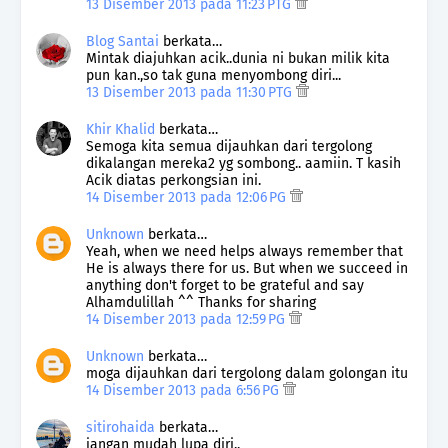
13 Disember 2013 pada 11:23 PTG
Blog Santai
berkata…
Mintak diajuhkan acik..dunia ni bukan milik kita
pun kan.,so tak guna menyombong diri...
13 Disember 2013 pada 11:30 PTG
Khir Khalid
berkata…
Semoga kita semua dijauhkan dari tergolong
dikalangan mereka2 yg sombong.. aamiin. T kasih
Acik diatas perkongsian ini.
14 Disember 2013 pada 12:06 PG
Unknown
berkata…
Yeah, when we need helps always remember that
He is always there for us. But when we succeed in
anything don't forget to be grateful and say
Alhamdulillah ^^ Thanks for sharing
14 Disember 2013 pada 12:59 PG
Unknown
berkata…
moga dijauhkan dari tergolong dalam golongan itu
14 Disember 2013 pada 6:56 PG
sitirohaida
berkata…
jangan mudah lupa diri..