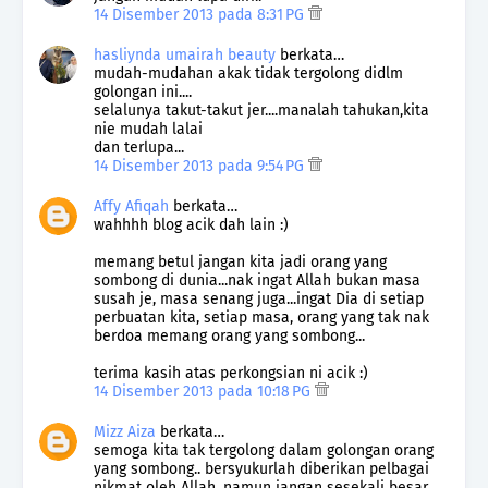
14 Disember 2013 pada 8:31 PG
hasliynda umairah beauty
berkata…
mudah-mudahan akak tidak tergolong didlm
golongan ini....
selalunya takut-takut jer....manalah tahukan,kita
nie mudah lalai
dan terlupa...
14 Disember 2013 pada 9:54 PG
Affy Afiqah
berkata…
wahhhh blog acik dah lain :)
memang betul jangan kita jadi orang yang
sombong di dunia...nak ingat Allah bukan masa
susah je, masa senang juga...ingat Dia di setiap
perbuatan kita, setiap masa, orang yang tak nak
berdoa memang orang yang sombong...
terima kasih atas perkongsian ni acik :)
14 Disember 2013 pada 10:18 PG
Mizz Aiza
berkata…
semoga kita tak tergolong dalam golongan orang
yang sombong.. bersyukurlah diberikan pelbagai
nikmat oleh Allah, namun jangan sesekali besar