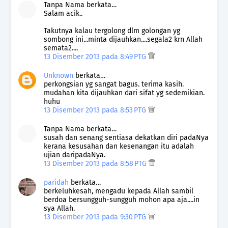
Tanpa Nama berkata…
Salam acik..
Takutnya kalau tergolong dlm golongan yg
sombong ini...minta dijauhkan....segala2 krn Allah
semata2....
13 Disember 2013 pada 8:49 PTG
Unknown
berkata…
perkongsian yg sangat bagus. terima kasih.
mudahan kita dijauhkan dari sifat yg sedemikian.
huhu
13 Disember 2013 pada 8:53 PTG
Tanpa Nama berkata…
susah dan senang sentiasa dekatkan diri padaNya
kerana kesusahan dan kesenangan itu adalah
ujian daripadaNya.
13 Disember 2013 pada 8:58 PTG
paridah
berkata…
berkeluhkesah, mengadu kepada Allah sambil
berdoa bersungguh-sungguh mohon apa aja....in
sya Allah.
13 Disember 2013 pada 9:30 PTG