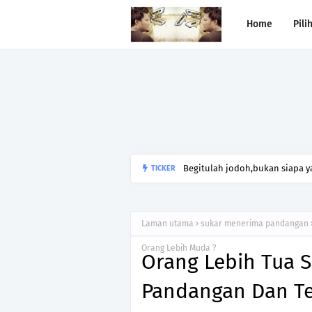
Home
Pili
Begitulah jodoh,bukan siapa ya
TICKER
kesunyian,Jangan pula menika
Laman utama
sukar menerima pandangan
Orang Lebih Muda ?
Orang Lebih Tua 
Pandangan Dan Te