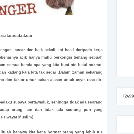
ssalamualaikum
gan lancar dan baik sekali, ini hasil daripada kerja
benarnya acik hanya mahu berkongsi tentang sebuah
kan semua benda apa yang kita buat nie betul sokmo.
 dan kadang kala kita tak sedar .Dalam zaman sekarang
a dan faktor umur bukan alasan untuk asyik rasa diri
1
2
4
9
9
daku supaya bertawaduk, sehingga tidak ada seorang
adap orang lain dan tidak ada seorang pun yang
is riwayat Muslim)
ullulah bahawa kita kena hormat orang yang lebih tua