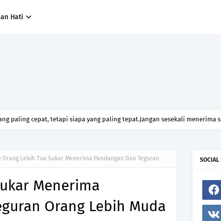
han Hati
ng paling cepat, tetapi siapa yang paling tepat.Jangan sesekali menerima 
h hanya kerana ingin menutup mulut manusia
Orang Lebih Tua Sukar Menerima Pandangan Dan Teguran
SOCIAL
Sukar Menerima
guran Orang Lebih Muda