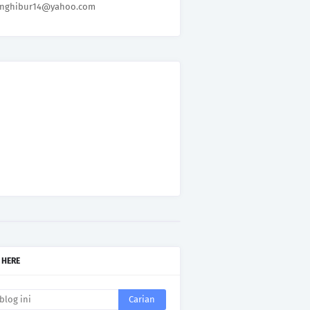
nghibur14@yahoo.com
 HERE