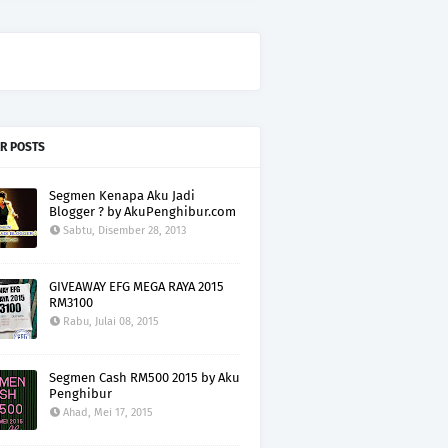
R POSTS
Segmen Kenapa Aku Jadi
Blogger ? by AkuPenghibur.com
Sabtu, Disember 28, 2013
GIVEAWAY EFG MEGA RAYA 2015
RM3100
Rabu, Julai 08, 2015
Segmen Cash RM500 2015 by Aku
Penghibur
Ahad, Mei 17, 2015