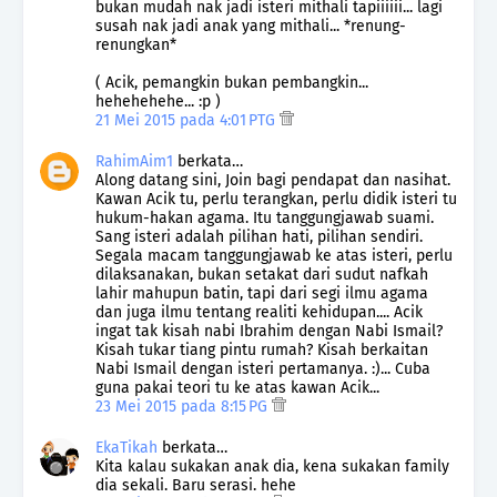
bukan mudah nak jadi isteri mithali tapiiiiii... lagi
susah nak jadi anak yang mithali... *renung-
renungkan*
( Acik, pemangkin bukan pembangkin...
hehehehehe... :p )
21 Mei 2015 pada 4:01 PTG
RahimAim1
berkata…
Along datang sini, Join bagi pendapat dan nasihat.
Kawan Acik tu, perlu terangkan, perlu didik isteri tu
hukum-hakan agama. Itu tanggungjawab suami.
Sang isteri adalah pilihan hati, pilihan sendiri.
Segala macam tanggungjawab ke atas isteri, perlu
dilaksanakan, bukan setakat dari sudut nafkah
lahir mahupun batin, tapi dari segi ilmu agama
dan juga ilmu tentang realiti kehidupan.... Acik
ingat tak kisah nabi Ibrahim dengan Nabi Ismail?
Kisah tukar tiang pintu rumah? Kisah berkaitan
Nabi Ismail dengan isteri pertamanya. :)... Cuba
guna pakai teori tu ke atas kawan Acik...
23 Mei 2015 pada 8:15 PG
EkaTikah
berkata…
Kita kalau sukakan anak dia, kena sukakan family
dia sekali. Baru serasi. hehe