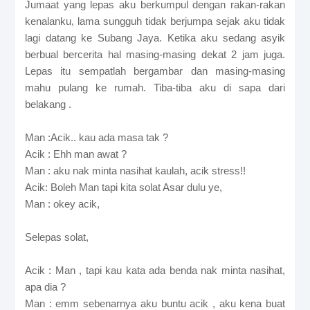
Jumaat yang lepas aku berkumpul dengan rakan-rakan
kenalanku, lama sungguh tidak berjumpa sejak aku tidak
lagi datang ke Subang Jaya. Ketika aku sedang asyik
berbual bercerita hal masing-masing dekat 2 jam juga.
Lepas itu sempatlah bergambar dan masing-masing
mahu pulang ke rumah. Tiba-tiba aku di sapa dari
belakang .
Man :Acik.. kau ada masa tak ?
Acik : Ehh man awat ?
Man : aku nak minta nasihat kaulah, acik stress!!
Acik: Boleh Man tapi kita solat Asar dulu ye,
Man : okey acik,
Selepas solat,
Acik : Man , tapi kau kata ada benda nak minta nasihat,
apa dia ?
Man : emm sebenarnya aku buntu acik , aku kena buat