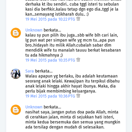
derhaka kt ibu sendiri.. cuba tggl isteri tu sebulan
kasi dia berfikir..kalau tetap dgn ego dia..tggl je la
kan...semayang istikharah dulu.. :)
19 Mei 2015 pada 10:22 PTG
Unknown
berkata…
kalau sy pun pilih ibu juga...sbb wife blh cari lain,
lg pun wat per simpan wife yg mcm tu...apa pun
bro..hidayah itu milik Allah.cubalah sabar dlm
mendidik wife tu manalah tauuu berkat kesabaran
tu ada hikmahnya ;)
19 Mei 2015 pada 10:35 PTG
Sara
berkata…
Walau apapun yg berlaku, ibu adalah keutamaan
seorang anak lelaki. Kewajipan itu terpikul dibahu
anak lelaki hingga akhir hayat ibunya. Maka, dia
perlu bijak membimbing keluarganya.
19 Mei 2015 pada 10:36 PTG
Unknown
berkata…
nasihat saya, jangan putus doa pada Allah, minta
di cerahkan jalan, minta di sejukkan hati isteri,
minta kedua bersemuka dan semua yang mungkin
ada tersilap dengan mudah di selesaikan.