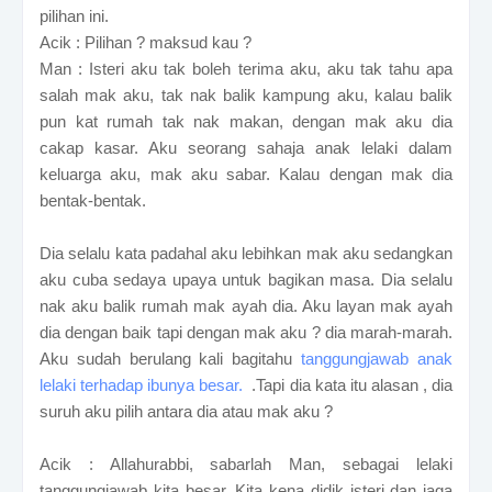
pilihan ini.
Acik : Pilihan ? maksud kau ?
Man : Isteri aku tak boleh terima aku, aku tak tahu apa
salah mak aku, tak nak balik kampung aku, kalau balik
pun kat rumah tak nak makan, dengan mak aku dia
cakap kasar. Aku seorang sahaja anak lelaki dalam
keluarga aku, mak aku sabar. Kalau dengan mak dia
bentak-bentak.
Dia selalu kata padahal aku lebihkan mak aku sedangkan
aku cuba sedaya upaya untuk bagikan masa. Dia selalu
nak aku balik rumah mak ayah dia. Aku layan mak ayah
dia dengan baik tapi dengan mak aku ? dia marah-marah.
Aku sudah berulang kali bagitahu
tanggungjawab anak
lelaki terhadap ibunya besar.
.Tapi dia kata itu alasan , dia
suruh aku pilih antara dia atau mak aku ?
Acik : Allahurabbi, sabarlah Man, sebagai lelaki
tanggungjawab kita besar. Kita kena didik isteri dan jaga