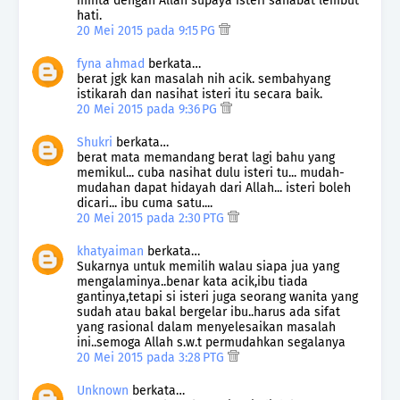
minta dengan Allah supaya isteri sahabat lembut
hati.
20 Mei 2015 pada 9:15 PG
fyna ahmad
berkata…
berat jgk kan masalah nih acik. sembahyang
istikarah dan nasihat isteri itu secara baik.
20 Mei 2015 pada 9:36 PG
Shukri
berkata…
berat mata memandang berat lagi bahu yang
memikul... cuba nasihat dulu isteri tu... mudah-
mudahan dapat hidayah dari Allah... isteri boleh
dicari... ibu cuma satu....
20 Mei 2015 pada 2:30 PTG
khatyaiman
berkata…
Sukarnya untuk memilih walau siapa jua yang
mengalaminya..benar kata acik,ibu tiada
gantinya,tetapi si isteri juga seorang wanita yang
sudah atau bakal bergelar ibu..harus ada sifat
yang rasional dalam menyelesaikan masalah
ini..semoga Allah s.w.t permudahkan segalanya
20 Mei 2015 pada 3:28 PTG
Unknown
berkata…