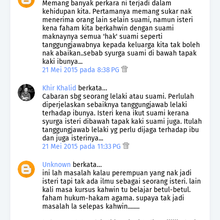
Memang banyak perkara ni terjadi dalam
kehidupan kita. Pertamanya memang sukar nak
menerima orang lain selain suami, namun isteri
kena faham kita berkahwin dengan suami
maknaynya semua 'hak' suami seperti
tanggungjawabnya kepada keluarga kita tak boleh
nak abaikan..sebab syurga suami di bawah tapak
kaki ibunya...
21 Mei 2015 pada 8:38 PG
Khir Khalid
berkata…
Cabaran sbg seorang lelaki atau suami. Perlulah
diperjelaskan sebaiknya tanggungjawab lelaki
terhadap ibunya. Isteri kena ikut suami kerana
syurga isteri dibawah tapak kaki suami juga. Itulah
tanggungjawab lelaki yg perlu dijaga terhadap ibu
dan juga isterinya...
21 Mei 2015 pada 11:33 PG
Unknown
berkata…
ini lah masalah kalau perempuan yang nak jadi
isteri tapi tak ada ilmu sebagai seorang isteri. lain
kali masa kursus kahwin tu belajar betul-betul.
faham hukum-hakam agama. supaya tak jadi
masalah la selepas kahwin........