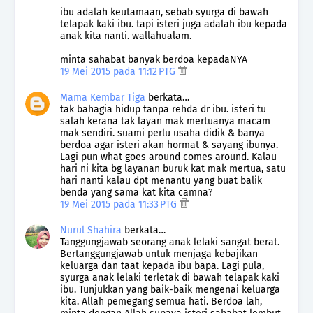
ibu adalah keutamaan, sebab syurga di bawah
telapak kaki ibu. tapi isteri juga adalah ibu kepada
anak kita nanti. wallahualam.
minta sahabat banyak berdoa kepadaNYA
19 Mei 2015 pada 11:12 PTG
Mama Kembar Tiga
berkata…
tak bahagia hidup tanpa rehda dr ibu. isteri tu
salah kerana tak layan mak mertuanya macam
mak sendiri. suami perlu usaha didik & banya
berdoa agar isteri akan hormat & sayang ibunya.
Lagi pun what goes around comes around. Kalau
hari ni kita bg layanan buruk kat mak mertua, satu
hari nanti kalau dpt menantu yang buat balik
benda yang sama kat kita camna?
19 Mei 2015 pada 11:33 PTG
Nurul Shahira
berkata…
Tanggungjawab seorang anak lelaki sangat berat.
Bertanggungjawab untuk menjaga kebajikan
keluarga dan taat kepada ibu bapa. Lagi pula,
syurga anak lelaki terletak di bawah telapak kaki
ibu. Tunjukkan yang baik-baik mengenai keluarga
kita. Allah pemegang semua hati. Berdoa lah,