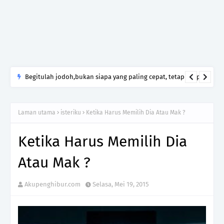
Begitulah jodoh,bukan siapa yang paling cepat, tetapi siapa
yang paling tepat.Jangan sesekali menerima seseorang hanya
kerana takut kesunyian,Jangan pula menikah hanya kerana
Laman utama
isteriku
Ketika Harus Memilih Dia Atau Mak ?
ingin menutup mulut manusia
Ketika Harus Memilih Dia
Atau Mak ?
Akupenghibur.com
Selasa, Mei 19, 2015