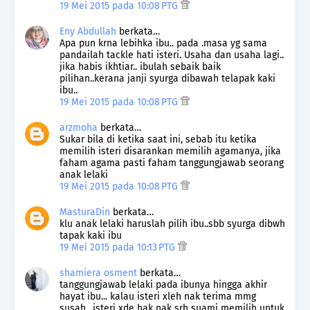
19 Mei 2015 pada 10:08 PTG
Eny Abdullah
berkata…
Apa pun krna lebihka ibu.. pada .masa yg sama
pandailah tackle hati isteri. Usaha dan usaha lagi..
jika habis ikhtiar.. ibulah sebaik baik
pilihan..kerana janji syurga dibawah telapak kaki
ibu..
19 Mei 2015 pada 10:08 PTG
arzmoha
berkata…
Sukar bila di ketika saat ini, sebab itu ketika
memilih isteri disarankan memilih agamanya, jika
faham agama pasti faham tanggungjawab seorang
anak lelaki
19 Mei 2015 pada 10:08 PTG
MasturaDin
berkata…
klu anak lelaki haruslah pilih ibu..sbb syurga dibwh
tapak kaki ibu
19 Mei 2015 pada 10:13 PTG
shamiera osment
berkata…
tanggungjawab lelaki pada ibunya hingga akhir
hayat ibu... kalau isteri xleh nak terima mmg
susah.. isteri xde hak nak srh suami memilih untuk