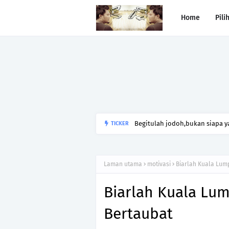
Home
Pili
Begitulah jodoh,bukan siapa ya
TICKER
kesunyian,Jangan pula menika
Laman utama
motivasi
Biarlah Kuala Lump
Biarlah Kuala Lump
Bertaubat