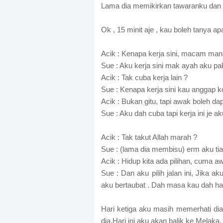
Lama dia memikirkan tawaranku dan 
Ok , 15 minit aje , kau boleh tanya 
Acik : Kenapa kerja sini, macam mana
Sue : Aku kerja sini mak ayah aku pak
Acik : Tak cuba kerja lain ?
Sue : Kenapa kerja sini kau anggap k
Acik : Bukan gitu, tapi awak boleh dap
Sue : Aku dah cuba tapi kerja ini je 
Acik : Tak takut Allah marah ?
Sue : (lama dia membisu) erm aku tiad
Acik : Hidup kita ada pilihan, cuma aw
Sue : Dan aku pilih jalan ini, Jika a
aku bertaubat . Dah masa kau dah hab
Hari ketiga aku masih memerhati dia
dia.Hari ini aku akan balik ke Melaka.