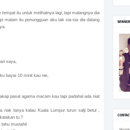
tempat itu untuk melihatnya lagi, tapi malangnya dia
api malam itu penungguan aku tak sia-sia dia datang
WINNER
ya.
ari saya,
u bayar 10 minit kau nie,
cakap pasal agama macam kau tapi padahal ada niat
a nak tanya kalau Kuala Lumpur turun salji betul ,
CONTAC
katakan tu ?
 tahu mustahil
akupe