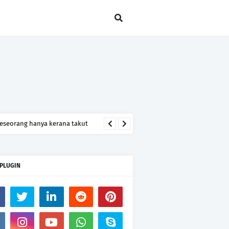
seseorang hanya kerana takut
 PLUGIN