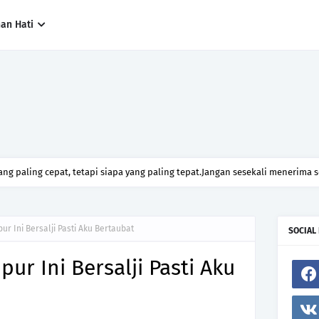
han Hati
ng paling cepat, tetapi siapa yang paling tepat.Jangan sesekali menerima 
h hanya kerana ingin menutup mulut manusia
ur Ini Bersalji Pasti Aku Bertaubat
SOCIAL
ur Ini Bersalji Pasti Aku