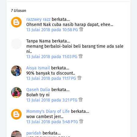
7 Ulasan
razzwey razz
berkata…
Ohsem!! Nak cuba nasib harap dapat, ehee...
13 Julai 2018 pada 10:58 PG
Tanpa Nama berkata…
memang berbaloi-baloi beli barang time ada sale
ni..
13 Julai 2018 pada 11:03 PG
Aisya Ismail
berkata…
90% banyak tu discount..
13 Julai 2018 pada 11:17 PG
Qaseh Dalia
berkata…
Bolwh try ni
13 Julai 2018 pada 3:21 PTG
Mommy's Diary of Life
berkata…
wow cambest jerr...
13 Julai 2018 pada 5:48 PTG
paridah
berkata…