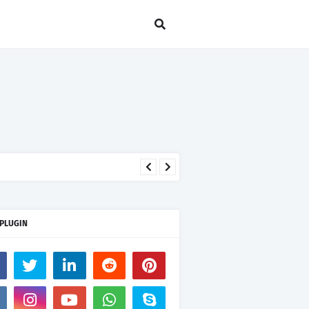
seseorang hanya kerana takut
 PLUGIN