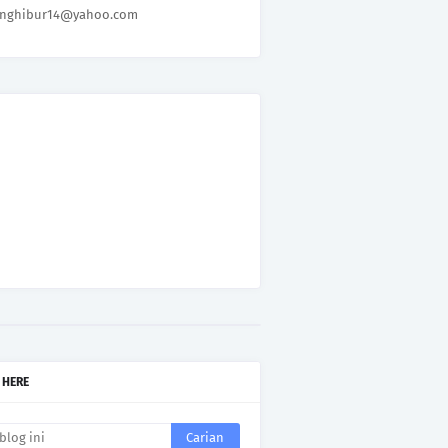
nghibur14@yahoo.com
 HERE