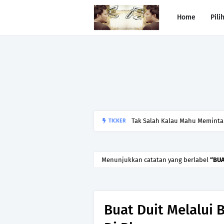
Home
Pili
TICKER
Begitulah jodoh,bukan siapa ya
kesunyian,Jangan pula menika
Menunjukkan catatan yang berlabel
BUA
Buat Duit Melalui