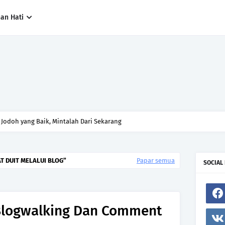
han Hati
ng paling cepat, tetapi siapa yang paling tepat.Jangan sesekali menerima 
h hanya kerana ingin menutup mulut manusia
T DUIT MELALUI BLOG
Papar semua
SOCIAL
 Blogwalking Dan Comment