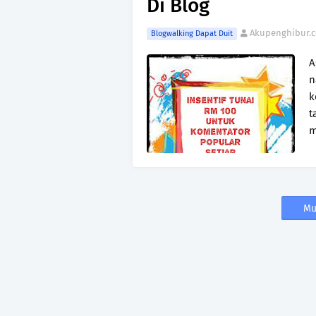
Di Blog
Akupenghibur.
Blogwalking Dapat Duit
A
n
k
t
m
Mu