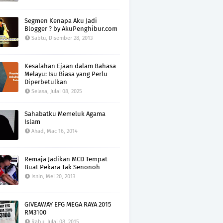
Segmen Kenapa Aku Jadi
Blogger ? by AkuPenghibur.com
Sabtu, Disember 28, 2013
Kesalahan Ejaan dalam Bahasa
Melayu: Isu Biasa yang Perlu
Diperbetulkan
Selasa, Julai 08, 2025
Sahabatku Memeluk Agama
Islam
Ahad, Mac 16, 2014
Remaja Jadikan MCD Tempat
Buat Pekara Tak Senonoh
Isnin, Mei 20, 2013
GIVEAWAY EFG MEGA RAYA 2015
RM3100
Rabu, Julai 08, 2015