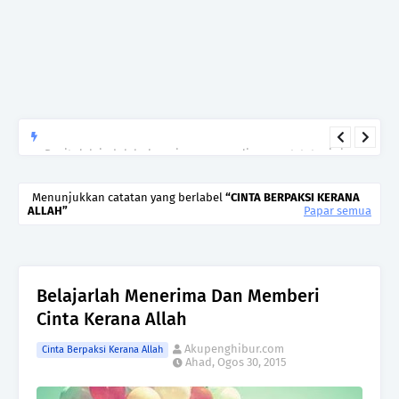
Begitulah jodoh,bukan siapa yang paling cepat, tetapi siapa
yang paling tepat.Jangan sesekali menerima seseorang hanya
kerana takut kesunyian,Jangan pula menikah hanya kerana
Menunjukkan catatan yang berlabel
CINTA BERPAKSI KERANA
ALLAH
Papar semua
ingin menutup mulut manusia
Belajarlah Menerima Dan Memberi
Cinta Kerana Allah
Akupenghibur.com
Cinta Berpaksi Kerana Allah
Ahad, Ogos 30, 2015