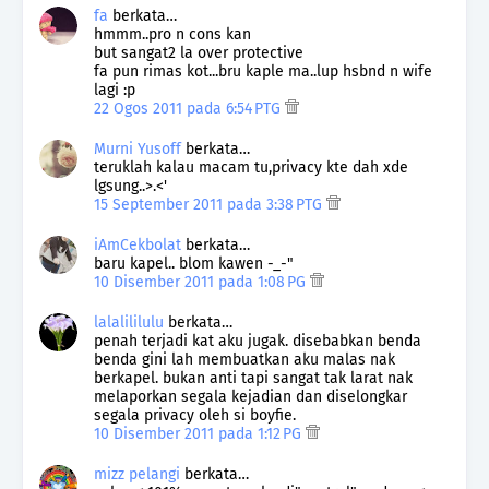
fa
berkata…
hmmm..pro n cons kan
but sangat2 la over protective
fa pun rimas kot...bru kaple ma..lup hsbnd n wife
lagi :p
22 Ogos 2011 pada 6:54 PTG
Murni Yusoff
berkata…
teruklah kalau macam tu,privacy kte dah xde
lgsung..>.<'
15 September 2011 pada 3:38 PTG
iAmCekbolat
berkata…
baru kapel.. blom kawen -_-"
10 Disember 2011 pada 1:08 PG
lalalililulu
berkata…
penah terjadi kat aku jugak. disebabkan benda
benda gini lah membuatkan aku malas nak
berkapel. bukan anti tapi sangat tak larat nak
melaporkan segala kejadian dan diselongkar
segala privacy oleh si boyfie.
10 Disember 2011 pada 1:12 PG
mizz pelangi
berkata…