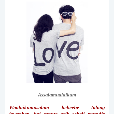
Assalamualaikum
Waalaikumusalam heheehe tolong
jawapkan, hai semua acik sekali menulis