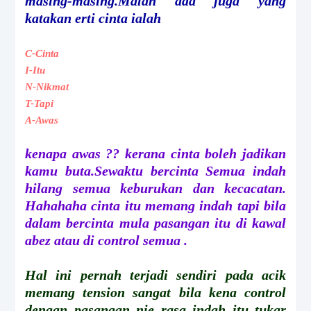
masing-masing.Malah ada juga yang
katakan erti cinta ialah
C-Cinta
I-Itu
N-Nikmat
T-Tapi
A-Awas
kenapa awas ?? kerana cinta boleh jadikan
kamu buta.Sewaktu bercinta Semua indah
hilang semua keburukan dan kecacatan.
Hahahaha cinta itu memang indah tapi bila
dalam bercinta mula pasangan itu di kawal
abez atau di control semua .
Hal ini pernah terjadi sendiri pada acik
memang tension sangat bila kena control
dengan pasangan nie rasa indah itu tukar