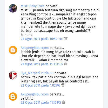
Misz Pinky Eyes
berkata…
Misz PE pernah tertekan dgn sorg member tp die ni
kena King Control lak...sampaikan if angkat tepon
lambat, si King Control die ble lak tepon and cari
kite member2 die..then sound tanye mane
member kite tu n nape die x jawab kol dgn tidak
berbudi bahasa...ape kes eh orang camtuh???
huhuhu
21 Ogos 2011 pada 10:54 PTG
Akupenghibur.com
berkata…
ishhhh jenis nie mmg bhye tol2 control susah la
..but nie depend pd hati budi bicaa masing2 ..kena
slow talk ... kalau x merana ma
21 Ogos 2011 pada 11:33 PTG
Sya_Merpati Putih 88
berkata…
betul2...tak patut nak control2 nie..slagi belum ade
ikatan yg sah, tak payah lah nk control2 sgt..
22 Ogos 2011 pada 1:02 PG
Akupenghibur.com
berkata…
ye btl tu
22 Ogos 2011 pada 11:15 PG