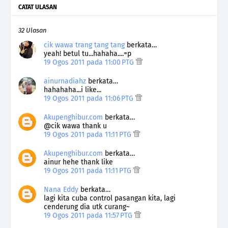
CATAT ULASAN
32 Ulasan
cik wawa trang tang tang
berkata…
yeah! betul tu...hahaha....=p
19 Ogos 2011 pada 11:00 PTG
ainurnadiahz
berkata…
hahahaha...i like...
19 Ogos 2011 pada 11:06 PTG
Akupenghibur.com
berkata…
@cik wawa thank u
19 Ogos 2011 pada 11:11 PTG
Akupenghibur.com
berkata…
ainur hehe thank like
19 Ogos 2011 pada 11:11 PTG
Nana Eddy
berkata…
lagi kita cuba control pasangan kita, lagi
cenderung dia utk curang~
19 Ogos 2011 pada 11:57 PTG