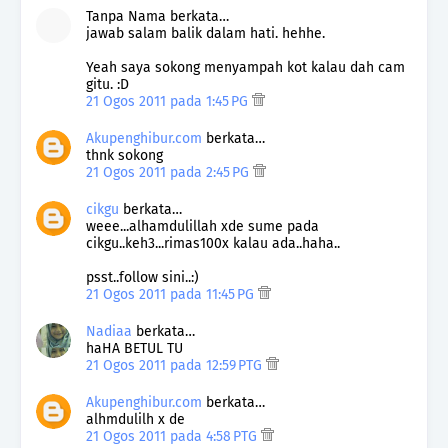
Tanpa Nama berkata…
jawab salam balik dalam hati. hehhe.
Yeah saya sokong menyampah kot kalau dah cam
gitu. :D
21 Ogos 2011 pada 1:45 PG
Akupenghibur.com
berkata…
thnk sokong
21 Ogos 2011 pada 2:45 PG
cikgu
berkata…
weee...alhamdulillah xde sume pada
cikgu..keh3...rimas100x kalau ada..haha..
psst..follow sini..:)
21 Ogos 2011 pada 11:45 PG
Nadiaa
berkata…
haHA BETUL TU
21 Ogos 2011 pada 12:59 PTG
Akupenghibur.com
berkata…
alhmdulilh x de
21 Ogos 2011 pada 4:58 PTG