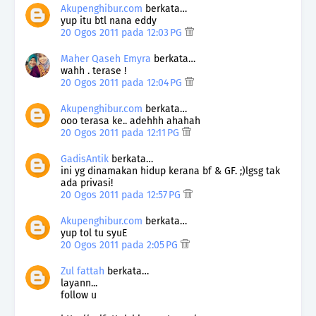
Akupenghibur.com
berkata…
yup itu btl nana eddy
20 Ogos 2011 pada 12:03 PG
Maher Qaseh Emyra
berkata…
wahh . terase !
20 Ogos 2011 pada 12:04 PG
Akupenghibur.com
berkata…
ooo terasa ke.. adehhh ahahah
20 Ogos 2011 pada 12:11 PG
GadisAntik
berkata…
ini yg dinamakan hidup kerana bf & GF. ;)lgsg tak
ada privasi!
20 Ogos 2011 pada 12:57 PG
Akupenghibur.com
berkata…
yup tol tu syuE
20 Ogos 2011 pada 2:05 PG
Zul fattah
berkata…
layann...
follow u