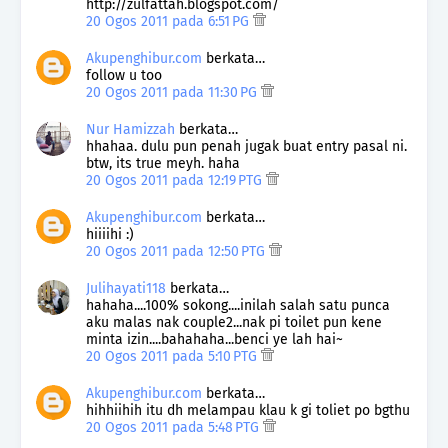
http://zulfattah.blogspot.com/
20 Ogos 2011 pada 6:51 PG
Akupenghibur.com
berkata…
follow u too
20 Ogos 2011 pada 11:30 PG
Nur Hamizzah
berkata…
hhahaa. dulu pun penah jugak buat entry pasal ni.
btw, its true meyh. haha
20 Ogos 2011 pada 12:19 PTG
Akupenghibur.com
berkata…
hiiiihi :)
20 Ogos 2011 pada 12:50 PTG
Julihayati118
berkata…
hahaha....100% sokong....inilah salah satu punca
aku malas nak couple2...nak pi toilet pun kene
minta izin....bahahaha...benci ye lah hai~
20 Ogos 2011 pada 5:10 PTG
Akupenghibur.com
berkata…
hihhiihih itu dh melampau klau k gi toliet po bgthu
20 Ogos 2011 pada 5:48 PTG