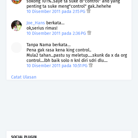
sokong 101%..saye ta suke di"control" and yang
penting ta suke meng"control" gak..hehehe
10 Disember 2011 pada 2:15 PG
Joe_Hans
berkata…
ok,serius rimas!
10 Disember 2011 pada 2:36 PG
Tanpa Nama berkata…
Pena gak rasa kena king control..
Mula2 tahan...pastu sy meletup.....skunk da x da org
control....lbh baik solo n knl diri sdri dlu....
10 Disember 2011 pada 10:51 PG
Catat Ulasan
SOCIAL PLUGIN