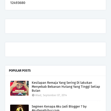
1
2
4
9
3
6
8
0
POPULAR POSTS
Kesilapan Remaja Yang Sering Di lakukan
Menyebab Bebanan Hutang Yang Tinggi Setiap
Bulan
Ahad, September 07, 2014
Segmen Kenapa Aku Jadi Blogger ? by
AkuPenghibur.com