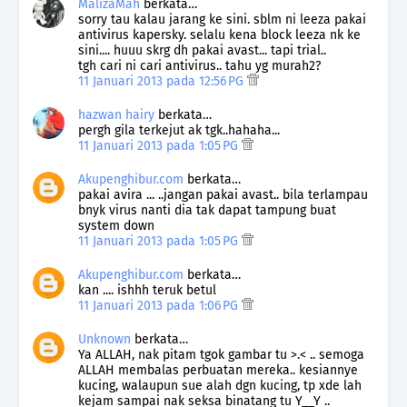
MalizaMah
berkata…
sorry tau kalau jarang ke sini. sblm ni leeza pakai
antivirus kapersky. selalu kena block leeza nk ke
sini.... huuu skrg dh pakai avast... tapi trial..
tgh cari ni cari antivirus.. tahu yg murah2?
11 Januari 2013 pada 12:56 PG
hazwan hairy
berkata…
pergh gila terkejut ak tgk..hahaha...
11 Januari 2013 pada 1:05 PG
Akupenghibur.com
berkata…
pakai avira ... ..jangan pakai avast.. bila terlampau
bnyk virus nanti dia tak dapat tampung buat
system down
11 Januari 2013 pada 1:05 PG
Akupenghibur.com
berkata…
kan .... ishhh teruk betul
11 Januari 2013 pada 1:06 PG
Unknown
berkata…
Ya ALLAH, nak pitam tgok gambar tu >.< .. semoga
ALLAH membalas perbuatan mereka.. kesiannye
kucing, walaupun sue alah dgn kucing, tp xde lah
kejam sampai nak seksa binatang tu Y__Y ..