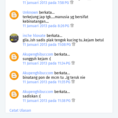
11 Januari 2013 pada 7:58 PG
Unknown
berkata…
terkejung jap tgk.....manusia yg bersifat
kebinatangan....
11 Januari 2013 pada 8:26 PG
inche hlovate
berkata…
gila..ish sadis plak tengok kucing tu..kejam betul
11 Januari 2013 pada 11:08 PG
Akupenghibur.com
berkata…
sungguh kejam :(
11 Januari 2013 pada 11:34 PG
Akupenghibur.com
berkata…
binatang pon de mcm tu ..lg teruk nie
11 Januari 2013 pada 11:35 PG
Akupenghibur.com
berkata…
sadiskan :(
11 Januari 2013 pada 11:38 PG
Catat Ulasan