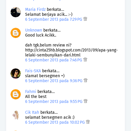
Maria Firdz
berkata…
Selamat berjaya acik... :-)
6 September 2013 pada 7:29 PG
Unknown
berkata…
Good luck Acikk..
dah tgk.belum review ni?
http://cinta25hb.blogspot.com/2013/09/apa-yang-
lelaki-sembunyikan-dari.html
6 September 2013 pada 7:46 PG
Fais-SKA
berkata…
slamat bersegmen =)
6 September 2013 pada 9:36 PG
Fahmi
berkata…
All the best
6 September 2013 pada 9:55 PG
Cik Itah
berkata…
selamat bersegmen acik :)
6 September 2013 pada 10:02 PG