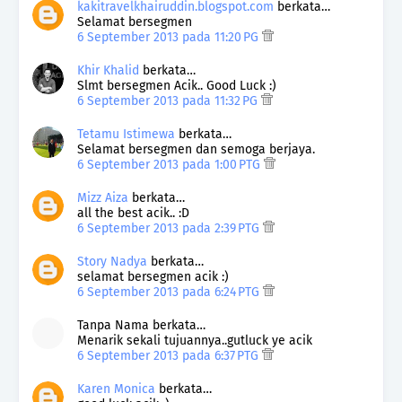
kakitravelkhairuddin.blogspot.com
berkata…
Selamat bersegmen
6 September 2013 pada 11:20 PG
Khir Khalid
berkata…
Slmt bersegmen Acik.. Good Luck :)
6 September 2013 pada 11:32 PG
Tetamu Istimewa
berkata…
Selamat bersegmen dan semoga berjaya.
6 September 2013 pada 1:00 PTG
Mizz Aiza
berkata…
all the best acik.. :D
6 September 2013 pada 2:39 PTG
Story Nadya
berkata…
selamat bersegmen acik :)
6 September 2013 pada 6:24 PTG
Tanpa Nama berkata…
Menarik sekali tujuannya..gutluck ye acik
6 September 2013 pada 6:37 PTG
Karen Monica
berkata…