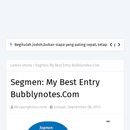
Begitulah jodoh,bukan siapa yang paling cepat, tetapi siapa
yang paling tepat.Jangan sesekali menerima seseorang hanya
kerana takut kesunyian,Jangan pula menikah hanya kerana
Laman utama
Segmen: My Best Entry Bubblynotes.Com
ingin menutup mulut manusia
Segmen: My Best Entry
Bubblynotes.Com
Akupenghibur.com
Jumaat, September 06, 2013