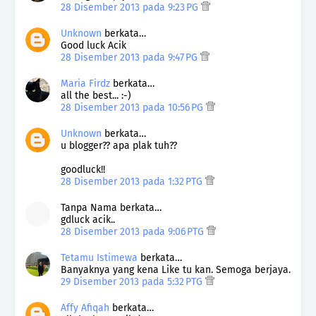
28 Disember 2013 pada 9:23 PG
Unknown
berkata…
Good luck Acik
28 Disember 2013 pada 9:47 PG
Maria Firdz
berkata…
all the best... :-)
28 Disember 2013 pada 10:56 PG
Unknown
berkata…
u blogger?? apa plak tuh??
goodluck!!
28 Disember 2013 pada 1:32 PTG
Tanpa Nama berkata…
gdluck acik..
28 Disember 2013 pada 9:06 PTG
Tetamu Istimewa
berkata…
Banyaknya yang kena Like tu kan. Semoga berjaya.
29 Disember 2013 pada 5:32 PTG
Affy Afiqah
berkata…