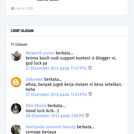
July 08, 2026
CATAT ULASAN
11 Ulasan
Mawardi yunus
berkata…
terima kasih sudi support kontest U-Blogger ni,
gud luck ya
27 Disember 2013 pada 11:37 PTG
Unknown
berkata…
whoa, banyak jugak kerja malam ni kena setelkan.
hehe
27 Disember 2013 pada 11:53 PTG
Khir Khalid
berkata…
Good luck Acik.. :)
28 Disember 2013 pada 7:58 PG
hasliynda umairah beauty
berkata…
semoga berjaya