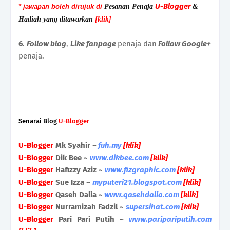
U-Blogger
Pesanan Penaja
&
* jawapan boleh dirujuk di
Hadiah yang ditawarkan
[klik]
6
.
Follow blog
,
Like fanpage
penaja dan
Follow Google+
penaja.
Senarai Blog
U-Blogger
U-Blogger
Mk Syahir ~
fuh.my
[klik]
U-Blogger
Dik Bee ~
www.dikbee.com
[klik]
U-Blogger
Hafizzy Aziz ~
www.fizgraphic.com
[klik]
U-Blogger
Sue Izza ~
myputeri21.blogspot.com
[klik]
U-Blogger
Qaseh Dalia ~
www.qasehdalia.com
[klik]
U-Blogger
Nurramizah Fadzil ~
s
upersihat.com
[klik]
U-Blogger
Pari Pari Putih ~
www.paripariputih.com