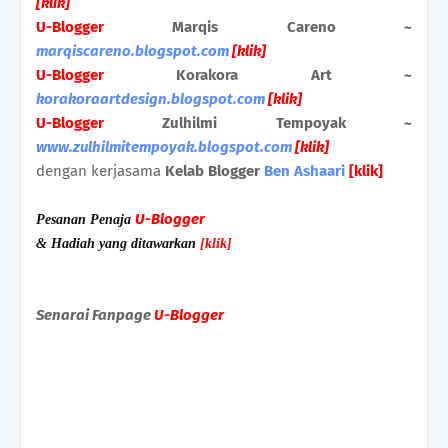
[klik]
U-Blogger
Marqis Careno ~
marqiscareno.blogspot.com
[klik]
U-Blogger
Korakora Art ~
korakoraartdesign.blogspot.com
[klik]
U-Blogger
Zulhilmi Tempoyak ~
www.zulhilmitempoyak.blogspot.com
[klik]
dengan kerjasama
Kelab Blogger
Ben Ashaari
[klik]
U-Blogger
Pesanan Penaja
& Hadiah yang ditawarkan
[klik]
Senarai Fanpage
U-Blogger