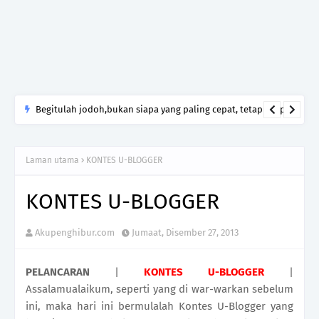
Begitulah jodoh,bukan siapa yang paling cepat, tetapi siapa
yang paling tepat.Jangan sesekali menerima seseorang hanya
kerana takut kesunyian,Jangan pula menikah hanya kerana
Laman utama
KONTES U-BLOGGER
ingin menutup mulut manusia
KONTES U-BLOGGER
Akupenghibur.com
Jumaat, Disember 27, 2013
PELANCARAN
|
KONTES U-BLOGGER
|
Assalamualaikum, seperti yang di war-warkan sebelum
ini, maka hari ini bermulalah Kontes U-Blogger yang