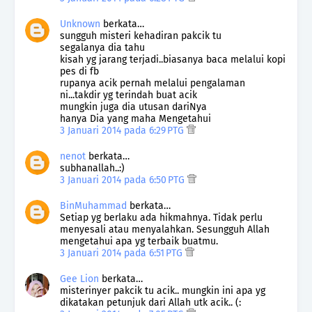
Unknown
berkata…
sungguh misteri kehadiran pakcik tu
segalanya dia tahu
kisah yg jarang terjadi..biasanya baca melalui kopi
pes di fb
rupanya acik pernah melalui pengalaman
ni...takdir yg terindah buat acik
mungkin juga dia utusan dariNya
hanya Dia yang maha Mengetahui
3 Januari 2014 pada 6:29 PTG
nenot
berkata…
subhanallah..:)
3 Januari 2014 pada 6:50 PTG
BinMuhammad
berkata…
Setiap yg berlaku ada hikmahnya. Tidak perlu
menyesali atau menyalahkan. Sesungguh Allah
mengetahui apa yg terbaik buatmu.
3 Januari 2014 pada 6:51 PTG
Gee Lion
berkata…
misterinyer pakcik tu acik.. mungkin ini apa yg
dikatakan petunjuk dari Allah utk acik.. (: