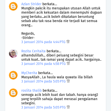
Azlan Strider
berkata…
Mungkin pakcik itu merupakan utusan Allah untuk
memberi acik kekuatan dalam menempuhi dugaan
yang berlaku...acik boleh dikatakan beruntung
sebab aku tak rasa benda nie terjadi kat semua
orang...
Regards,
-Strider-
3 Januari 2014 pada 4:44 PTG
Rozita Ceritaita
berkata…
alhamdulillah... diberi peluang sebegini besar
untuk kuat.. tak ramai yang dapat acik.. hargainya..
3 Januari 2014 pada 4:58 PTG
MyCherita
berkata…
MasyaAllah , La haula wala quwata illa billah
3 Januari 2014 pada 5:05 PTG
roslita thalib
berkata…
semoga acik lebih kuat dan tabah. hanya orang2
yang terpilih sahaja dapat merasai pengalaman
sebegini.
3 Januari 2014 pada 5:05 PTG