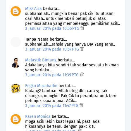
Mizz Aiza
berkata…
subhanallah.. mungkin benar pak cik itu utusan
dari Allah.. untuk memberi petunjuk di atas
permasalahan yang membelenggu pemikiran acik..
3 Januari 2014 pada 10:56 PTG
Tanpa Nama berkata…
subhanallah....rahsia yang hanya DIA Yang Tahu..
3 Januari 2014 pada 10:57 PTG
Melastik Bintang
berkata…
Adakalanya kita sendiri tak sedar sesuatu hikmah
yang berlaku.....
3 Januari 2014 pada 11:39 PTG
Engku Muzahadin
berkata…
Kadang2 bantuan Allah dtng dlm cara yg tak
disangka, mungkin Pak Cik tu perantara untk beri
petunjuk ssuatu buat ACik...
3 Januari 2014 pada 11:47 PTG
Karen Monica
berkata…
moga acik lebih kuat lepas ni, pasti ada
hikmahnya bertemu dengan pakcik tu