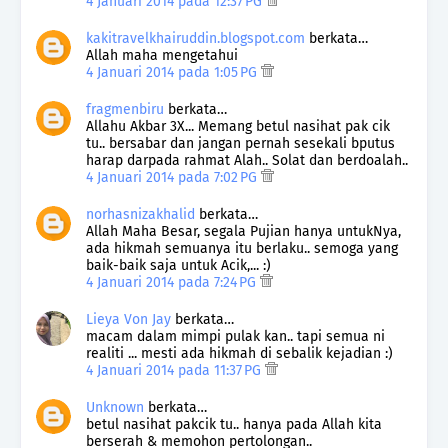
4 Januari 2014 pada 12:37 PG
kakitravelkhairuddin.blogspot.com
berkata…
Allah maha mengetahui
4 Januari 2014 pada 1:05 PG
fragmenbiru
berkata…
Allahu Akbar 3X... Memang betul nasihat pak cik
tu.. bersabar dan jangan pernah sesekali bputus
harap darpada rahmat Alah.. Solat dan berdoalah..
4 Januari 2014 pada 7:02 PG
norhasnizakhalid
berkata…
Allah Maha Besar, segala Pujian hanya untukNya,
ada hikmah semuanya itu berlaku.. semoga yang
baik-baik saja untuk Acik,... :)
4 Januari 2014 pada 7:24 PG
Lieya Von Jay
berkata…
macam dalam mimpi pulak kan.. tapi semua ni
realiti ... mesti ada hikmah di sebalik kejadian :)
4 Januari 2014 pada 11:37 PG
Unknown
berkata…
betul nasihat pakcik tu.. hanya pada Allah kita
berserah & memohon pertolongan..