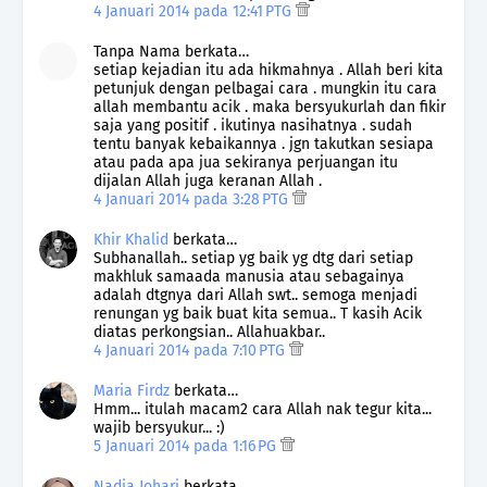
4 Januari 2014 pada 12:41 PTG
Tanpa Nama berkata…
setiap kejadian itu ada hikmahnya . Allah beri kita
petunjuk dengan pelbagai cara . mungkin itu cara
allah membantu acik . maka bersyukurlah dan fikir
saja yang positif . ikutinya nasihatnya . sudah
tentu banyak kebaikannya . jgn takutkan sesiapa
atau pada apa jua sekiranya perjuangan itu
dijalan Allah juga keranan Allah .
4 Januari 2014 pada 3:28 PTG
Khir Khalid
berkata…
Subhanallah.. setiap yg baik yg dtg dari setiap
makhluk samaada manusia atau sebagainya
adalah dtgnya dari Allah swt.. semoga menjadi
renungan yg baik buat kita semua.. T kasih Acik
diatas perkongsian.. Allahuakbar..
4 Januari 2014 pada 7:10 PTG
Maria Firdz
berkata…
Hmm... itulah macam2 cara Allah nak tegur kita...
wajib bersyukur... :)
5 Januari 2014 pada 1:16 PG
Nadia Johari
berkata…