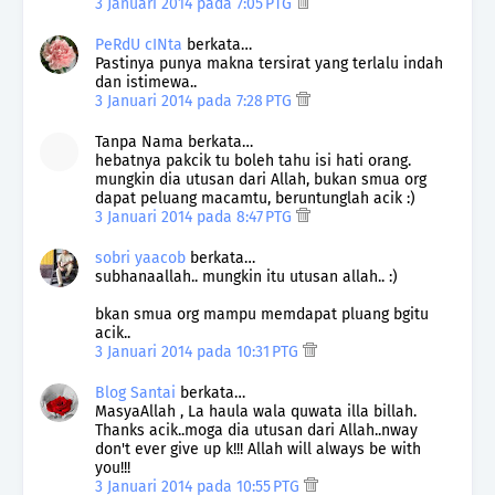
3 Januari 2014 pada 7:05 PTG
PeRdU cINta
berkata…
Pastinya punya makna tersirat yang terlalu indah
dan istimewa..
3 Januari 2014 pada 7:28 PTG
Tanpa Nama berkata…
hebatnya pakcik tu boleh tahu isi hati orang.
mungkin dia utusan dari Allah, bukan smua org
dapat peluang macamtu, beruntunglah acik :)
3 Januari 2014 pada 8:47 PTG
sobri yaacob
berkata…
subhanaallah.. mungkin itu utusan allah.. :)
bkan smua org mampu memdapat pluang bgitu
acik..
3 Januari 2014 pada 10:31 PTG
Blog Santai
berkata…
MasyaAllah , La haula wala quwata illa billah.
Thanks acik..moga dia utusan dari Allah..nway
don't ever give up k!!! Allah will always be with
you!!!
3 Januari 2014 pada 10:55 PTG