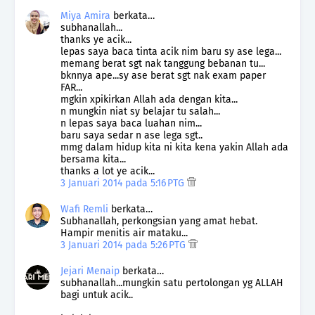
Miya Amira
berkata…
subhanallah...
thanks ye acik...
lepas saya baca tinta acik nim baru sy ase lega...
memang berat sgt nak tanggung bebanan tu...
bknnya ape...sy ase berat sgt nak exam paper
FAR...
mgkin xpikirkan Allah ada dengan kita...
n mungkin niat sy belajar tu salah...
n lepas saya baca luahan nim...
baru saya sedar n ase lega sgt..
mmg dalam hidup kita ni kita kena yakin Allah ada
bersama kita...
thanks a lot ye acik...
3 Januari 2014 pada 5:16 PTG
Wafi Remli
berkata…
Subhanallah, perkongsian yang amat hebat.
Hampir menitis air mataku...
3 Januari 2014 pada 5:26 PTG
Jejari Menaip
berkata…
subhanallah...mungkin satu pertolongan yg ALLAH
bagi untuk acik..