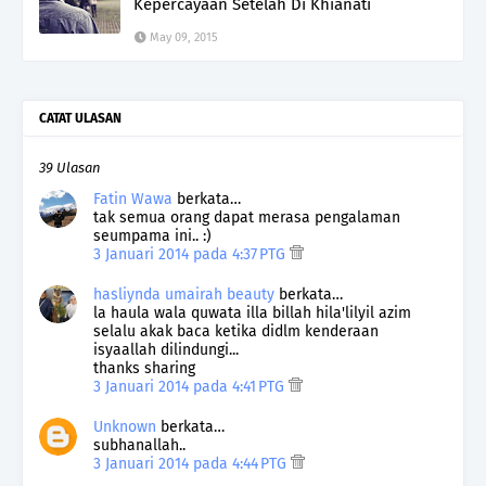
Kepercayaan Setelah Di Khianati
May 09, 2015
CATAT ULASAN
39 Ulasan
Fatin Wawa
berkata…
tak semua orang dapat merasa pengalaman
seumpama ini.. :)
3 Januari 2014 pada 4:37 PTG
hasliynda umairah beauty
berkata…
la haula wala quwata illa billah hila'lilyil azim
selalu akak baca ketika didlm kenderaan
isyaallah dilindungi...
thanks sharing
3 Januari 2014 pada 4:41 PTG
Unknown
berkata…
subhanallah..
3 Januari 2014 pada 4:44 PTG