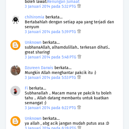
boleh lawat:
Renungan Jumaat
3 Januari 2014 pada 5:32 PTG
chihiromia
berkata…
Bertabahlah dengan setiap apa yang terjadi dan
senyum
3 Januari 2014 pada 5:39 PTG
Unknown
berkata…
subhanaAllah, alhamdulillah.. terkesan dihati..
great sharing!
3 Januari 2014 pada 5:48 PTG
Dzureen Darwis
berkata…
Mungkin Allah menghantar pakcik itu :)
3 Januari 2014 pada 5:53 PTG
Fi
berkata…
Subhanallah .. Macam mana ye pakcik tu boleh
tahu .. Allah datang membantu untuk kuatkan
semangat :)
3 Januari 2014 pada 6:22 PTG
Unknown
berkata…
ya allah , abg acik jangan mudah putus asa :D
3 Januari 2014 pada 6:28 PTG