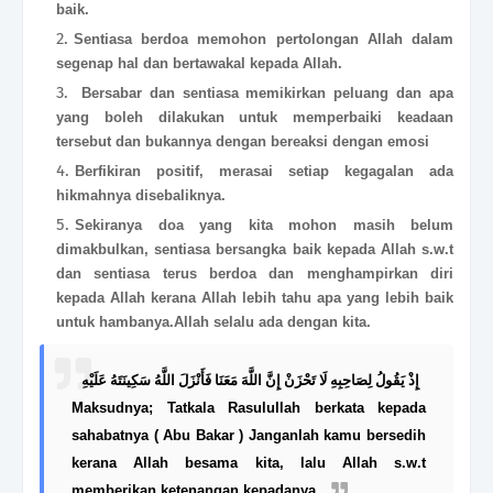
baik.
Sentiasa berdoa mem
ohon pertolongan Allah dalam
segenap hal dan bertawakal kepada Allah.
Bersabar dan sentiasa memikirkan peluang dan apa
yang boleh dilakukan untuk memperbaiki keadaan
tersebut dan bukannya dengan bereaksi dengan emosi
Berfikiran positif, merasai setiap kegagalan ada
hikmahnya disebaliknya.
Sekiranya doa yang kita mohon masih belum
dimakbulkan, sentiasa bersangka baik kepada Allah s.w.t
dan sentiasa terus berdoa dan menghampirkan diri
kepada Allah kerana Allah lebih tahu apa yang lebih baik
untuk hambanya.Allah selalu ada dengan kita.
إِذْ يَقُولُ لِصَاحِبِهِ لَا تَحْزَنْ إِنَّ اللَّهَ مَعَنَا فَأَنْزَلَ اللَّهُ سَكِينَتَهُ عَلَيْهِ
Maksudnya; Tatkala Rasulullah berkata kepada
sahabatnya ( Abu Bakar ) Janganlah kamu bersedih
kerana Allah besama kita, lalu Allah s.w.t
memberikan ketenangan kepadanya.