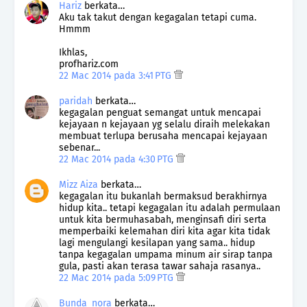
Hariz
berkata…
Aku tak takut dengan kegagalan tetapi cuma.
Hmmm
Ikhlas,
profhariz.com
22 Mac 2014 pada 3:41 PTG
paridah
berkata…
kegagalan penguat semangat untuk mencapai
kejayaan n kejayaan yg selalu diraih melekakan
membuat terlupa berusaha mencapai kejayaan
sebenar...
22 Mac 2014 pada 4:30 PTG
Mizz Aiza
berkata…
kegagalan itu bukanlah bermaksud berakhirnya
hidup kita.. tetapi kegagalan itu adalah permulaan
untuk kita bermuhasabah, menginsafi diri serta
memperbaiki kelemahan diri kita agar kita tidak
lagi mengulangi kesilapan yang sama.. hidup
tanpa kegagalan umpama minum air sirap tanpa
gula, pasti akan terasa tawar sahaja rasanya..
22 Mac 2014 pada 5:09 PTG
Bunda_nora
berkata…