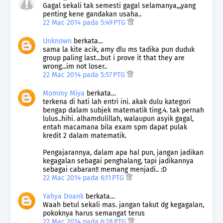
Gagal sekali tak semesti gagal selamanya,,,yang
penting kene gandakan usaha..
22 Mac 2014 pada 5:49 PTG
Unknown
berkata…
sama la kite acik, amy dlu ms tadika pun duduk
group paling last...but i prove it that they are
wrong...im not loser..
22 Mac 2014 pada 5:57 PTG
Mommy Miya
berkata…
terkena di hati lah entri ini. akak dulu kategori
bengap dalam subjek matematik ting.4. tak pernah
lulus..hihi. alhamdulillah, walaupun asyik gagal,
entah macamana bila exam spm dapat pulak
kredit 2 dalam matematik.
Pengajarannya, dalam apa hal pun, jangan jadikan
kegagalan sebagai penghalang, tapi jadikannya
sebagai cabaran!! memang menjadi.. :D
22 Mac 2014 pada 6:11 PTG
Yahya Doank
berkata…
Waah betul sekali mas. jangan takut dg kegagalan,
pokoknya harus semangat terus
22 Mac 2014 pada 6:28 PTG