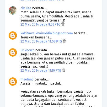
cik lisa
berkata…
math selalu aje dapat markah tak lawa, usaha
punya usaha, Alhamdulillah. Mesti ada usaha &
semangat yang berterusan :D
22 Mac 2014 pada 8:53 PTG
kakitravelkhairuddin.blogspot.com
berkata…
Teruskan berusaha...
22 Mac 2014 pada 11:08 PTG
Unknown
berkata…
gagal sekali bukan bermaksud gagal selamanya..
usaha lagi dan jangan putus asa.. Allah sentiasa
ada bersama kita, insyaAllah dipermudahkan
segalanya.. kan? :)
22 Mac 2014 pada 11:10 PTG
mselim3
berkata…
Assalammualaikum...achik,
kegagalan sekali bukan bermakna gagalan utk
selama-lamanya. Apa yang penting adalah belajar
daripada kegagalan dan sentiasa fokus utk
berjaya. Usaha dan tawakal adalah faktor