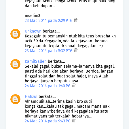
kejayaan Achik.. moga Achik terus maju baik blog
dan kehidupan ..
mselim3
23 Mac 2014 pada 2:29 PTG
Unknown
berkata…
Kegagaln tu pemangkin ntuk kita teus brusaha kn
acik ? Xda Kegagaln, xda la kejayaan.. kerana
kejayaan itu tcipta dr sbuah kegagalan.. =)
23 Mac 2014 pada 5:32 PTG
KamilSalleh
berkata…
Sekalai gagal, bukan selama-lamanya kita gagal,
pasti ada hari kita akan berjaya. Berdoa, jangan
tinggal solat dan buat solat hajat, Insya Allah
berjaya. Jangan berputus asa.
24 Mac 2014 pada 1:40 PG
Hafizul
berkata…
Alhamdulillah...terima kasih bro sudi
kongsikan....kalau tak gagal, macam mana nak
berjaya kan???berjaya dari kegagalan itu satu
nikmat yang tak terkalah hebatnya...
24 Mac 2014 pada 9:43 PG