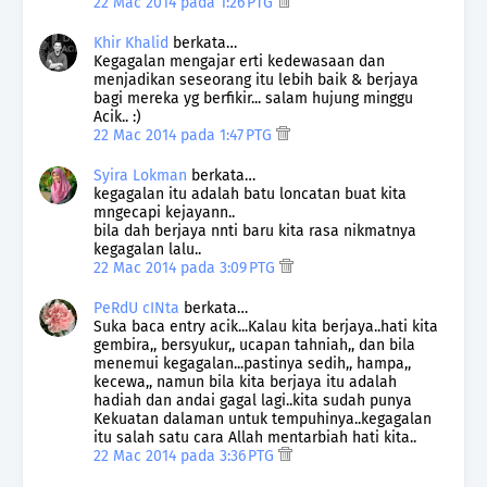
22 Mac 2014 pada 1:26 PTG
Khir Khalid
berkata…
Kegagalan mengajar erti kedewasaan dan
menjadikan seseorang itu lebih baik & berjaya
bagi mereka yg berfikir... salam hujung minggu
Acik.. :)
22 Mac 2014 pada 1:47 PTG
Syira Lokman
berkata…
kegagalan itu adalah batu loncatan buat kita
mngecapi kejayann..
bila dah berjaya nnti baru kita rasa nikmatnya
kegagalan lalu..
22 Mac 2014 pada 3:09 PTG
PeRdU cINta
berkata…
Suka baca entry acik...Kalau kita berjaya..hati kita
gembira,, bersyukur,, ucapan tahniah,, dan bila
menemui kegagalan...pastinya sedih,, hampa,,
kecewa,, namun bila kita berjaya itu adalah
hadiah dan andai gagal lagi..kita sudah punya
Kekuatan dalaman untuk tempuhinya..kegagalan
itu salah satu cara Allah mentarbiah hati kita..
22 Mac 2014 pada 3:36 PTG