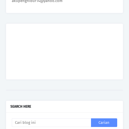
akupenghibur14@yahoo.com
SEARCH HERE