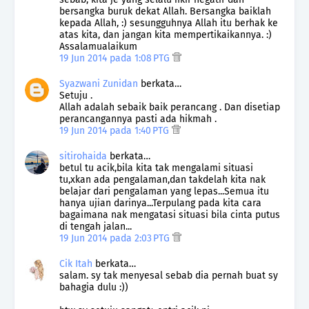
bersangka buruk dekat Allah. Bersangka baiklah
kepada Allah, :) sesungguhnya Allah itu berhak ke
atas kita, dan jangan kita mempertikaikannya. :)
Assalamualaikum
19 Jun 2014 pada 1:08 PTG
Syazwani Zunidan
berkata…
Setuju .
Allah adalah sebaik baik perancang . Dan disetiap
perancangannya pasti ada hikmah .
19 Jun 2014 pada 1:40 PTG
sitirohaida
berkata…
betul tu acik,bila kita tak mengalami situasi
tu,xkan ada pengalaman,dan takdelah kita nak
belajar dari pengalaman yang lepas...Semua itu
hanya ujian darinya...Terpulang pada kita cara
bagaimana nak mengatasi situasi bila cinta putus
di tengah jalan...
19 Jun 2014 pada 2:03 PTG
Cik Itah
berkata…
salam. sy tak menyesal sebab dia pernah buat sy
bahagia dulu :))