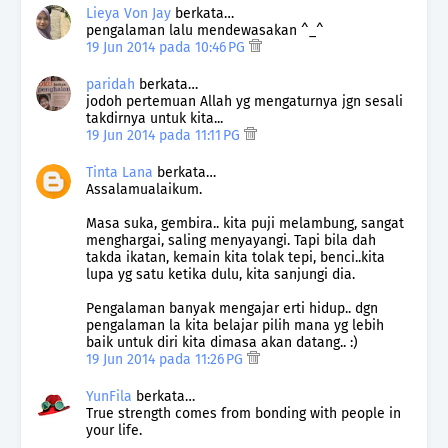
Lieya Von Jay
berkata…
pengalaman lalu mendewasakan ^_^
19 Jun 2014 pada 10:46 PG
paridah
berkata…
jodoh pertemuan Allah yg mengaturnya jgn sesali
takdirnya untuk kita...
19 Jun 2014 pada 11:11 PG
Tinta Lana
berkata…
Assalamualaikum.
Masa suka, gembira.. kita puji melambung, sangat
menghargai, saling menyayangi. Tapi bila dah
takda ikatan, kemain kita tolak tepi, benci..kita
lupa yg satu ketika dulu, kita sanjungi dia.
Pengalaman banyak mengajar erti hidup.. dgn
pengalaman la kita belajar pilih mana yg lebih
baik untuk diri kita dimasa akan datang.. :)
19 Jun 2014 pada 11:26 PG
YunFila
berkata…
True strength comes from bonding with people in
your life.