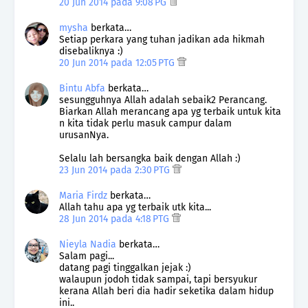
20 Jun 2014 pada 9:08 PG
mysha
berkata…
Setiap perkara yang tuhan jadikan ada hikmah
disebaliknya :)
20 Jun 2014 pada 12:05 PTG
Bintu Abfa
berkata…
sesungguhnya Allah adalah sebaik2 Perancang.
Biarkan Allah merancang apa yg terbaik untuk kita
n kita tidak perlu masuk campur dalam
urusanNya.
Selalu lah bersangka baik dengan Allah :)
23 Jun 2014 pada 2:30 PTG
Maria Firdz
berkata…
Allah tahu apa yg terbaik utk kita...
28 Jun 2014 pada 4:18 PTG
Nieyla Nadia
berkata…
Salam pagi...
datang pagi tinggalkan jejak :)
walaupun jodoh tidak sampai, tapi bersyukur
kerana Allah beri dia hadir seketika dalam hidup
ini..