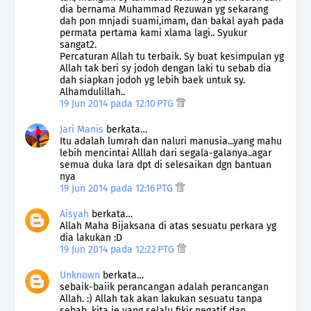
dia bernama Muhammad Rezuwan yg sekarang
dah pon mnjadi suami,imam, dan bakal ayah pada
permata pertama kami xlama lagi.. Syukur
sangat2.
Percaturan Allah tu terbaik. Sy buat kesimpulan yg
Allah tak beri sy jodoh dengan laki tu sebab dia
dah siapkan jodoh yg lebih baek untuk sy.
Alhamdulillah..
19 Jun 2014 pada 12:10 PTG
Jari Manis
berkata…
Itu adalah lumrah dan naluri manusia...yang mahu
lebih mencintai Alllah dari segala-galanya..agar
semua duka lara dpt di selesaikan dgn bantuan
nya
19 Jun 2014 pada 12:16 PTG
Aisyah
berkata…
Allah Maha Bijaksana di atas sesuatu perkara yg
dia lakukan :D
19 Jun 2014 pada 12:22 PTG
Unknown
berkata…
sebaik-baiik perancangan adalah perancangan
Allah. :) Allah tak akan lakukan sesuatu tanpa
sebab, kita je yang selalu fikir negatif dan