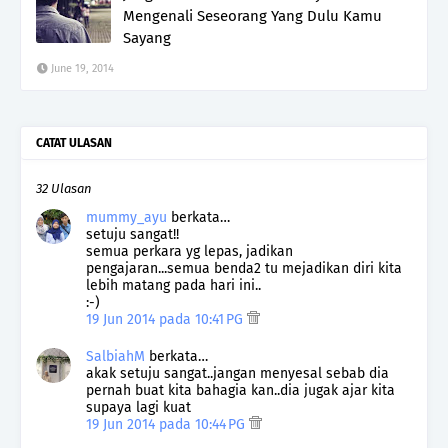
Mengenali Seseorang Yang Dulu Kamu
Sayang
June 19, 2014
CATAT ULASAN
32 Ulasan
mummy_ayu
berkata…
setuju sangat!!
semua perkara yg lepas, jadikan
pengajaran...semua benda2 tu mejadikan diri kita
lebih matang pada hari ini..
:-)
19 Jun 2014 pada 10:41 PG
SalbiahM
berkata…
akak setuju sangat..jangan menyesal sebab dia
pernah buat kita bahagia kan..dia jugak ajar kita
supaya lagi kuat
19 Jun 2014 pada 10:44 PG