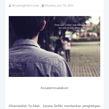
Akupenghibur.com
Khamis, Jun 19, 2014
Assalammualaikum
Alhamdulilah Ya Allah , kerana DiriMu memberikan penghidupan