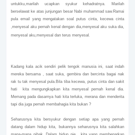
untukku,marilah ucapkan syukur kehadratnya. Marilah
berselawat ke atas junjungan besar Nabi muhammad saw.Ramai
pula email yang mengatakan soal putus cinta, kecewa cinta
,
menyesal aku pernah kenal dengan dia,menyesal aku suka dia,
menyesal aku,menyesal dan terus menyesal.
Kadang kala acik sendiri pelik tengok manusia ini, saat indah
mereka bersama , saat suka, gembira dan bercinta bagai nak
rak tu tak menyesal pula.Bila tiba kecewa, putus cinta dan sakit
hati kita mengungkapkan kita menyesal pernah kenal dia.
Memang pada dasarnya hati kita terluka, merana dan menderita
tapi dia juga pernah membahagia kita bukan ?
Seharusnya kita bersyukur dengan setiap apa yang pernah
datang dalam hidup kita, bukannya seharusnya kita salahkan
mana-mana pihak. Dalam hidup nie , kita yang membenarkan