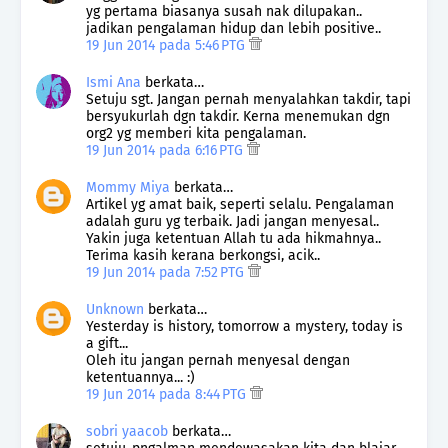
yg pertama biasanya susah nak dilupakan..
jadikan pengalaman hidup dan lebih positive..
19 Jun 2014 pada 5:46 PTG
Ismi Ana
berkata…
Setuju sgt. Jangan pernah menyalahkan takdir, tapi
bersyukurlah dgn takdir. Kerna menemukan dgn
org2 yg memberi kita pengalaman.
19 Jun 2014 pada 6:16 PTG
Mommy Miya
berkata…
Artikel yg amat baik, seperti selalu. Pengalaman
adalah guru yg terbaik. Jadi jangan menyesal..
Yakin juga ketentuan Allah tu ada hikmahnya..
Terima kasih kerana berkongsi, acik..
19 Jun 2014 pada 7:52 PTG
Unknown
berkata…
Yesterday is history, tomorrow a mystery, today is
a gift...
Oleh itu jangan pernah menyesal dengan
ketentuannya... :)
19 Jun 2014 pada 8:44 PTG
sobri yaacob
berkata…