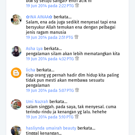
btw sy setuju sangat+ entri acik ni
19 Jun 2014 pada 2:22 PTG
✿INA AINAA✿
berkata…
Salam, ena ada juga sedikit menyesal tapi ena
bersyukur Allah temukan ena dengan pelbagai
jenis ragam manusia
19 Jun 2014 pada 2:51 PTG
Asha Lya
berkata…
pengalaman silam akan lebih mematangkan kita
19 Jun 2014 pada 4:32 PTG
licha
berkata…
tiap orang yg pernah hadir dlm hidup kita paling
tidak pun mesti akan membawa sesuatu
pengalaman
19 Jun 2014 pada 5:07 PTG
Umi Nazrah
berkata…
salam singgah. pada saya, tak menyesal. cuma
terindu-rindu ja kenangan yg lalu. hehehe
19 Jun 2014 pada 5:10 PTG
hasliynda umairah beauty
berkata…
tinggal kenangan...