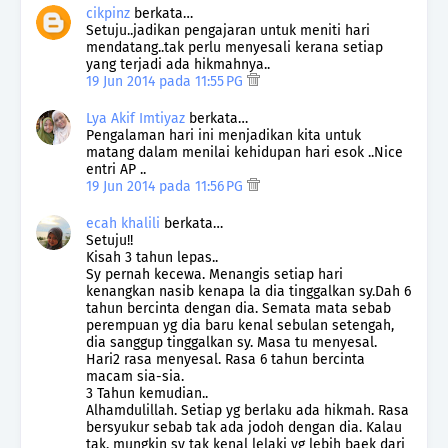
cikpinz
berkata…
Setuju..jadikan pengajaran untuk meniti hari
mendatang..tak perlu menyesali kerana setiap
yang terjadi ada hikmahnya..
19 Jun 2014 pada 11:55 PG
Lya Akif Imtiyaz
berkata…
Pengalaman hari ini menjadikan kita untuk
matang dalam menilai kehidupan hari esok ..Nice
entri AP ..
19 Jun 2014 pada 11:56 PG
ecah khalili
berkata…
Setuju!!
Kisah 3 tahun lepas..
Sy pernah kecewa. Menangis setiap hari
kenangkan nasib kenapa la dia tinggalkan sy.Dah 6
tahun bercinta dengan dia. Semata mata sebab
perempuan yg dia baru kenal sebulan setengah,
dia sanggup tinggalkan sy. Masa tu menyesal.
Hari2 rasa menyesal. Rasa 6 tahun bercinta
macam sia-sia.
3 Tahun kemudian..
Alhamdulillah. Setiap yg berlaku ada hikmah. Rasa
bersyukur sebab tak ada jodoh dengan dia. Kalau
tak, mungkin sy tak kenal lelaki yg lebih baek dari