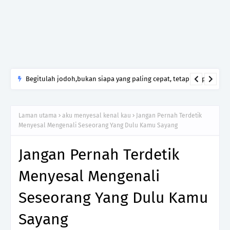
Begitulah jodoh,bukan siapa yang paling cepat, tetapi siapa
yang paling tepat.Jangan sesekali menerima seseorang hanya
kerana takut kesunyian,Jangan pula menikah hanya kerana
Laman utama
aku menyesal kenal kau
Jangan Pernah Terdetik
ingin menutup mulut manusia
Menyesal Mengenali Seseorang Yang Dulu Kamu Sayang
Jangan Pernah Terdetik
Menyesal Mengenali
Seseorang Yang Dulu Kamu
Sayang