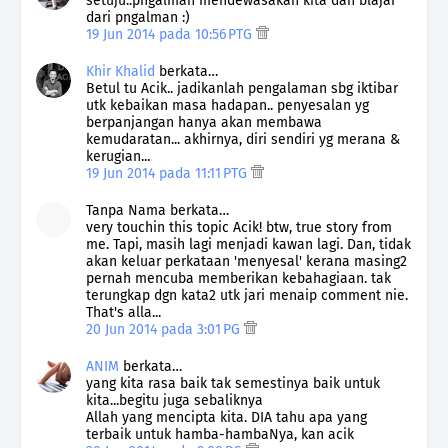
setuju..pngalman mendewasakan kita dan blajar
dari pngalman :)
19 Jun 2014 pada 10:56 PTG
Khir Khalid
berkata…
Betul tu Acik.. jadikanlah pengalaman sbg iktibar
utk kebaikan masa hadapan.. penyesalan yg
berpanjangan hanya akan membawa
kemudaratan... akhirnya, diri sendiri yg merana &
kerugian...
19 Jun 2014 pada 11:11 PTG
Tanpa Nama berkata…
very touchin this topic Acik! btw, true story from
me. Tapi, masih lagi menjadi kawan lagi. Dan, tidak
akan keluar perkataan 'menyesal' kerana masing2
pernah mencuba memberikan kebahagiaan. tak
terungkap dgn kata2 utk jari menaip comment nie.
That's alla...
20 Jun 2014 pada 3:01 PG
ANIM
berkata…
yang kita rasa baik tak semestinya baik untuk
kita...begitu juga sebaliknya
Allah yang mencipta kita. DIA tahu apa yang
terbaik untuk hamba-hambaNya, kan acik