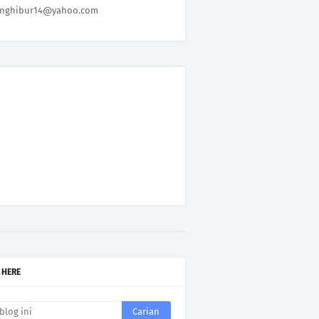
nghibur14@yahoo.com
 HERE