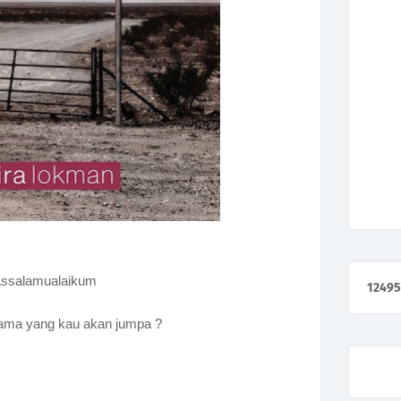
ssalamualaikum
1
2
4
9
5
rtama yang kau akan jumpa ?