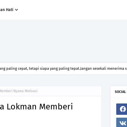
han Hati
ng paling cepat, tetapi siapa yang paling tepat.Jangan sesekali menerima 
h hanya kerana ingin menutup mulut manusia
 Memberi Nyawa Motivasi
SOCIAL
ira Lokman Memberi