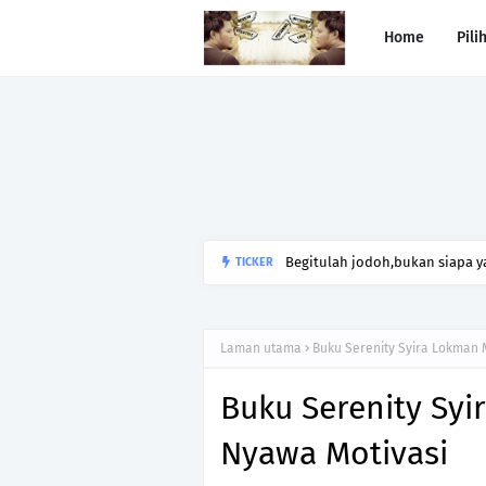
Home
Pili
Begitulah jodoh,bukan siapa ya
TICKER
kesunyian,Jangan pula menika
Laman utama
Buku Serenity Syira Lokman
Buku Serenity Sy
Nyawa Motivasi