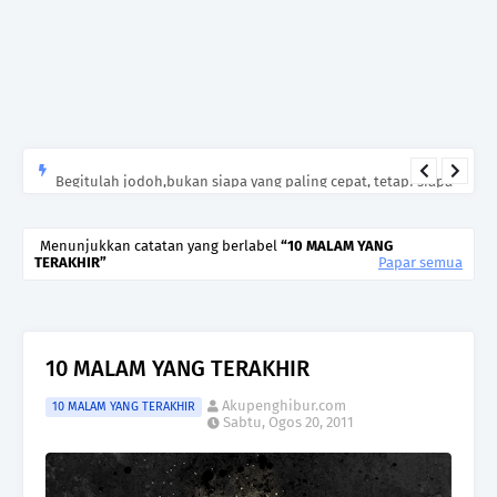
Begitulah jodoh,bukan siapa yang paling cepat, tetapi siapa
yang paling tepat.Jangan sesekali menerima seseorang hanya
kerana takut kesunyian,Jangan pula menikah hanya kerana
Menunjukkan catatan yang berlabel
10 MALAM YANG
TERAKHIR
Papar semua
ingin menutup mulut manusia
10 MALAM YANG TERAKHIR
Akupenghibur.com
10 MALAM YANG TERAKHIR
Sabtu, Ogos 20, 2011