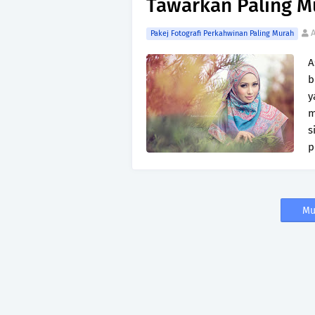
Tawarkan Paling M
Pakej Fotografi Perkahwinan Paling Murah
A
b
y
m
s
p
Mu