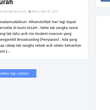
urah
Akupenghibur.com
Rabu, Mac 27, 2013
ssalamualaikum Alhamdulilah hari lagi dapat
ernafas di bumi ALLAH . Hehe tak sangka ramai
ang tak tahu acik nie student mascom yang
engambil Broadcasting (Penyiaran) . Ada yang
iap cakap tak sangka sebab acik selalu keluarkan
ost t…
atkan lagi catatan