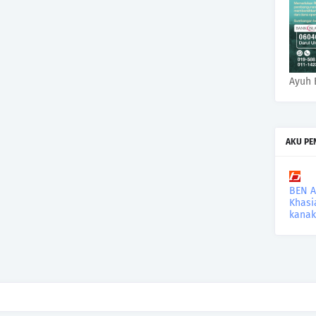
Ayuh 
AKU PE
BEN 
Khasi
kanak