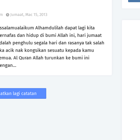
om
Jumaat, Mac 15, 2013
ssalamualaikum Alhamdulilah dapat lagi kita
ernafas dan hidup di bumi Allah ini, hari jumaat
dalah penghulu segala hari dan rasanya tak salah
ika acik nak kongsikan sesuatu kepada kamu
emua. Al Quran Allah turunkan ke bumi ini
engan…
atkan lagi catatan