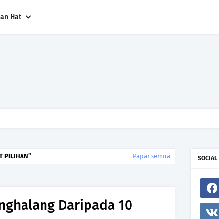
han Hati
ng paling cepat, tetapi siapa yang paling tepat.Jangan sesekali menerima 
h hanya kerana ingin menutup mulut manusia
T PILIHAN
Papar semua
SOCIAL
nghalang Daripada 10