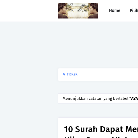
Home
Pili
Begitulah jodoh,bukan siapa ya
TICKER
kesunyian,Jangan pula menika
Menunjukkan catatan yang berlabel
AYA
10 Surah Dapat Me