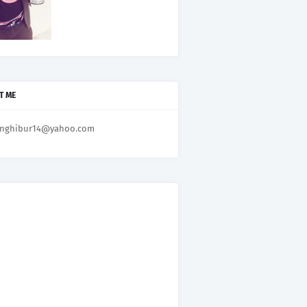
T ME
nghibur14@yahoo.com