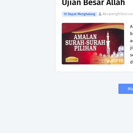
Ujian Besar Allah
Akupenghibur.c
10 Dapat Menghalang
A
b
a
j
s
d
Mu