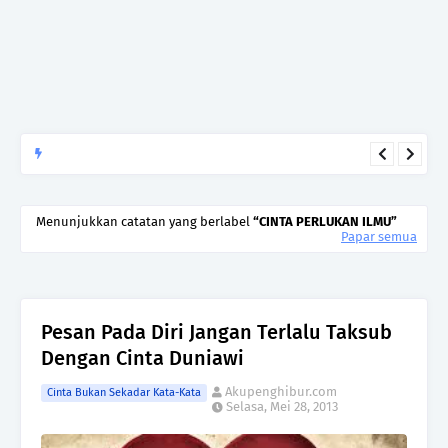
Begitulah jodoh,bukan siapa yang paling cepat, tetapi siapa
yang paling tepat.Jangan sesekali menerima seseorang hanya
Menunjukkan catatan yang berlabel
CINTA PERLUKAN ILMU
kerana takut kesunyian,Jangan pula menikah hanya kerana
Papar semua
ingin menutup mulut manusia
Pesan Pada Diri Jangan Terlalu Taksub
Dengan Cinta Duniawi
Akupenghibur.com
Cinta Bukan Sekadar Kata-Kata
Selasa, Mei 28, 2013