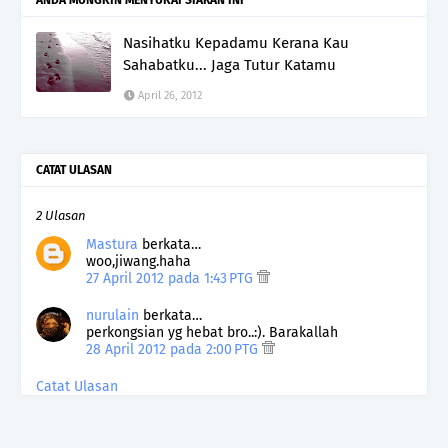
Nasihatku Kepadamu Kerana Kau
Sahabatku... Jaga Tutur Katamu
April 26, 2012
CATAT ULASAN
2 Ulasan
Mastura
berkata…
woo,jiwang.haha
27 April 2012 pada 1:43 PTG
nurulain
berkata…
perkongsian yg hebat bro..:). Barakallah
28 April 2012 pada 2:00 PTG
Catat Ulasan