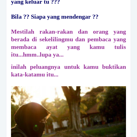
yang keluar tu ???
Bila ?? Siapa yang mendengar ??
Mestilah rakan-rakan dan orang yang
berada di sekelilingmu dan pembaca yang
membaca ayat yang kamu tulis
itu...hmm..lupa ya...
inilah peluangnya untuk kamu buktikan
kata-katamu itu...