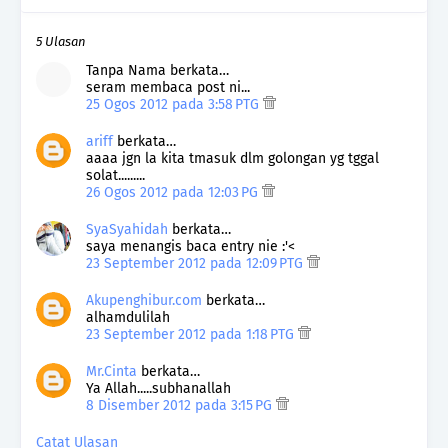
5 Ulasan
Tanpa Nama berkata…
seram membaca post ni...
25 Ogos 2012 pada 3:58 PTG
ariff
berkata…
aaaa jgn la kita tmasuk dlm golongan yg tggal
solat.........
26 Ogos 2012 pada 12:03 PG
SyaSyahidah
berkata…
saya menangis baca entry nie :'<
23 September 2012 pada 12:09 PTG
Akupenghibur.com
berkata…
alhamdulilah
23 September 2012 pada 1:18 PTG
Mr.Cinta
berkata…
Ya Allah.....subhanallah
8 Disember 2012 pada 3:15 PG
Catat Ulasan