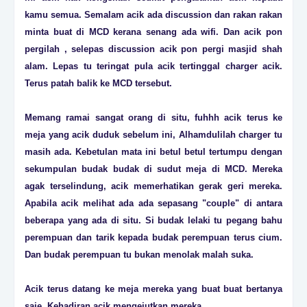
kamu semua. Semalam acik ada discussion dan rakan rakan
minta buat di MCD kerana senang ada wifi. Dan acik pon
pergilah , selepas discussion acik pon pergi masjid shah
alam. Lepas tu teringat pula acik tertinggal charger acik.
Terus patah balik ke MCD tersebut.
Memang ramai sangat orang di situ, fuhhh acik terus ke
meja yang acik duduk sebelum ini, Alhamdulilah charger tu
masih ada. Kebetulan mata ini betul betul tertumpu dengan
sekumpulan budak budak di sudut meja di MCD. Mereka
agak terselindung, acik memerhatikan gerak geri mereka.
Apabila acik melihat ada ada sepasang "couple" di antara
beberapa yang ada di situ. Si budak lelaki tu pegang bahu
perempuan dan tarik kepada budak perempuan terus cium.
Dan budak perempuan tu bukan menolak malah suka.
Acik terus datang ke meja mereka yang buat buat bertanya
saje. Kehadiran acik mengejutkan mereka.