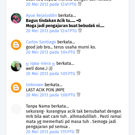
20 Mei 2013 pada 12:41 PTG
Ayue Rejaluddin
berkata…
Bagus tindakan Acik tu...... =D
Moga jadi pengajaran buat bebudak ni.....
20 Mei 2013 pada 12:47 PTG
Carlos Santiago
berkata…
good job bro... terus usaha murni ko.
20 Mei 2013 pada 1:04 PTG
ஐ iqwa-niera ஐ
berkata…
well done..! :))
20 Mei 2013 pada 1:05 PTG
Unknown
berkata…
LAST ACIK PON JMPE
20 Mei 2013 pada 1:06 PTG
Tanpa Nama berkata…
sekurang- kurangnya acik tak bersubahat dengan
mrk bila wat cam tuh . alhmadulillah . Pasti ramai
mata yg memerhati pd masa tuh . Semoga jadi
pengajaran pd semua .
20 Mei 2013 pada 1:15 PTG