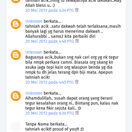
tahniah acik..mmg tu sewajarnya acik lakukan..May
Allah bless u.. :)
20 Mei 2013 pada 4:34 PTG
Unknown
berkata…
tahniah acik ..satu dakwah telah terlaksana..masih
banyak lagi yg harus menerima dakwah ..
Allahurabbi .. sama2 kita perbaiki diri
20 Mei 2013 pada 4:40 PTG
Unknown
berkata…
Bagusnya acik..bukan sng nak cari org yg nk tegur
bila nmpk perkara camni. Biasala org skang kn
xsuka jaga tepi kain org wlaupun benda yg dia
nmpk tu dh jelas terang dpn biji mata. Apepun
tahniah acik!
20 Mei 2013 pada 4:45 PTG
Unknown
berkata…
Alhamdulillah.. susah dapat orang yang berani
tegur kesalahan orang ni.. Bintang pun, kalau nak
tegur kena fikir sejuta kali.. :D
20 Mei 2013 pada 6:30 PTG
Tanpa Nama berkata…
tahniah acik!!! proud of you!!! :D