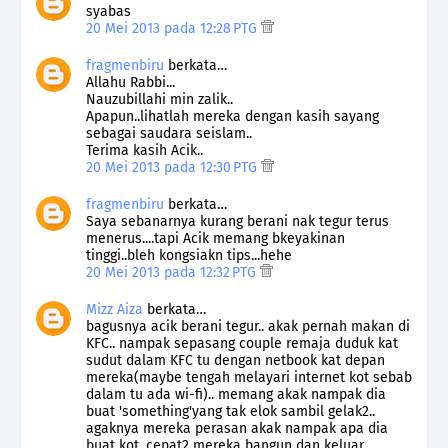
syabas
20 Mei 2013 pada 12:28 PTG
fragmenbiru
berkata…
Allahu Rabbi...
Nauzubillahi min zalik..
Apapun..lihatlah mereka dengan kasih sayang
sebagai saudara seislam..
Terima kasih Acik..
20 Mei 2013 pada 12:30 PTG
fragmenbiru
berkata…
Saya sebanarnya kurang berani nak tegur terus
menerus....tapi Acik memang bkeyakinan
tinggi..bleh kongsiakn tips...hehe
20 Mei 2013 pada 12:32 PTG
Mizz Aiza
berkata…
bagusnya acik berani tegur.. akak pernah makan di
KFC.. nampak sepasang couple remaja duduk kat
sudut dalam KFC tu dengan netbook kat depan
mereka(maybe tengah melayari internet kot sebab
dalam tu ada wi-fi).. memang akak nampak dia
buat 'something'yang tak elok sambil gelak2..
agaknya mereka perasan akak nampak apa dia
buat kot, cepat2 mereka bangun dan keluar..