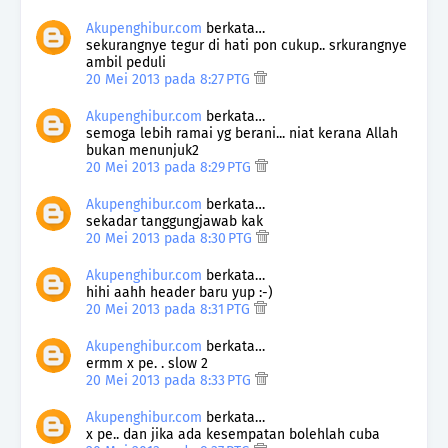
Akupenghibur.com
berkata…
sekurangnye tegur di hati pon cukup.. srkurangnye
ambil peduli
20 Mei 2013 pada 8:27 PTG
Akupenghibur.com
berkata…
semoga lebih ramai yg berani... niat kerana Allah
bukan menunjuk2
20 Mei 2013 pada 8:29 PTG
Akupenghibur.com
berkata…
sekadar tanggungjawab kak
20 Mei 2013 pada 8:30 PTG
Akupenghibur.com
berkata…
hihi aahh header baru yup :-)
20 Mei 2013 pada 8:31 PTG
Akupenghibur.com
berkata…
ermm x pe. . slow 2
20 Mei 2013 pada 8:33 PTG
Akupenghibur.com
berkata…
x pe.. dan jika ada kesempatan bolehlah cuba