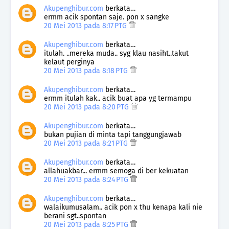
Akupenghibur.com
berkata…
ermm acik spontan saje. pon x sangke
20 Mei 2013 pada 8:17 PTG
Akupenghibur.com
berkata…
itulah. ..mereka muda.. syg klau nasiht..takut
kelaut perginya
20 Mei 2013 pada 8:18 PTG
Akupenghibur.com
berkata…
ermm itulah kak.. acik buat apa yg termampu
20 Mei 2013 pada 8:20 PTG
Akupenghibur.com
berkata…
bukan pujian di minta tapi tanggungjawab
20 Mei 2013 pada 8:21 PTG
Akupenghibur.com
berkata…
allahuakbar... ermm semoga di ber kekuatan
20 Mei 2013 pada 8:24 PTG
Akupenghibur.com
berkata…
walaikumusalam.. acik pon x thu kenapa kali nie
berani sgt..spontan
20 Mei 2013 pada 8:25 PTG