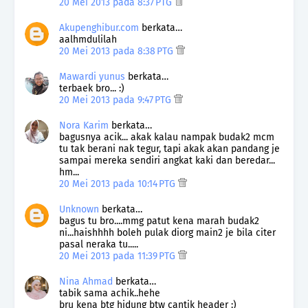
20 Mei 2013 pada 8:37 PTG
Akupenghibur.com
berkata…
aalhmdulilah
20 Mei 2013 pada 8:38 PTG
Mawardi yunus
berkata…
terbaek bro... :)
20 Mei 2013 pada 9:47 PTG
Nora Karim
berkata…
bagusnya acik... akak kalau nampak budak2 mcm
tu tak berani nak tegur, tapi akak akan pandang je
sampai mereka sendiri angkat kaki dan beredar...
hm...
20 Mei 2013 pada 10:14 PTG
Unknown
berkata…
bagus tu bro....mmg patut kena marah budak2
ni...haishhhh boleh pulak diorg main2 je bila citer
pasal neraka tu.....
20 Mei 2013 pada 11:39 PTG
Nina Ahmad
berkata…
tabik sama achik..hehe
bru kena btg hidung btw cantik header :)