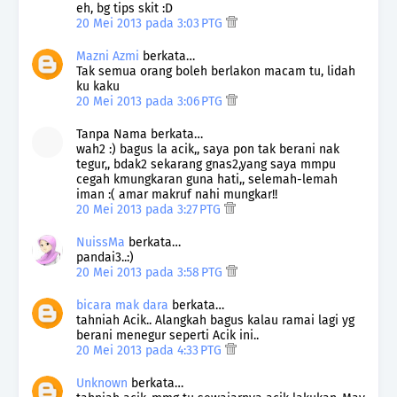
eh, bg tips skit :D
20 Mei 2013 pada 3:03 PTG
Mazni Azmi
berkata…
Tak semua orang boleh berlakon macam tu, lidah
ku kaku
20 Mei 2013 pada 3:06 PTG
Tanpa Nama berkata…
wah2 :) bagus la acik,, saya pon tak berani nak
tegur,, bdak2 sekarang gnas2,yang saya mmpu
cegah kmungkaran guna hati,, selemah-lemah
iman :( amar makruf nahi mungkar!!
20 Mei 2013 pada 3:27 PTG
NuissMa
berkata…
pandai3..:)
20 Mei 2013 pada 3:58 PTG
bicara mak dara
berkata…
tahniah Acik.. Alangkah bagus kalau ramai lagi yg
berani menegur seperti Acik ini..
20 Mei 2013 pada 4:33 PTG
Unknown
berkata…