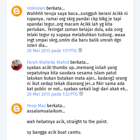
Unknown
berkata…
Wahhhh teruja saya baca...sungguh berani Acikk ni
rupanya.. ramai org skrg pandai ckp blkg je tapi
xpandai tegur...org macam Acikk lah yg kita
perlukan.. Teringat zaman belajar dulu, ada sorg
lelaki tegur sy supaya melabuhkan tudung.. waaa
ingt smpai skrg..smlm dia baru balik umrah dgn
isteri dia...
20 Mei 2013 pada 1:17 PTG
Farah Waheda Wahid
berkata…
syabas acik! thumbs up...memang inilah yang
sepatutnya kita saudara sesama islam patut
lakukan bukan butakan mata ajer... kadang2 orang
ni ikut sedap tekak diaorang jer...x fikir sama ada
kat public or not... syabas sekali lagi dari akak ek...
20 Mei 2013 pada 1:32 PTG
Yeop Maz
berkata…
assalamualaikum...
wah hebatnya acik, straight to the point.
sy bangga acik buat camtu.