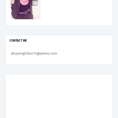
CONTACT ME
akupenghibur14@yahoo.com