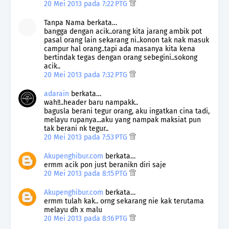
20 Mei 2013 pada 7:22 PTG
Tanpa Nama berkata…
bangga dengan acik..orang kita jarang ambik pot
pasal orang lain sekarang ni..konon tak nak masuk
campur hal orang..tapi ada masanya kita kena
bertindak tegas dengan orang sebegini..sokong
acik..
20 Mei 2013 pada 7:32 PTG
adarain
berkata…
wah!!..header baru nampakk..
bagusla berani tegur orang, aku ingatkan cina tadi,
melayu rupanya...aku yang nampak maksiat pun
tak berani nk tegur..
20 Mei 2013 pada 7:53 PTG
Akupenghibur.com
berkata…
ermm acik pon just beranikn diri saje
20 Mei 2013 pada 8:15 PTG
Akupenghibur.com
berkata…
ermm tulah kak.. orng sekarang nie kak terutama
melayu dh x malu
20 Mei 2013 pada 8:16 PTG