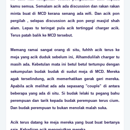
kamu semua. Semalam acik ada discussion dan rakan rakan
minta buat di MCD kerana senang ada wifi. Dan acik pon
pergilah , selepas discussion acik pon pergi masjid shah
alam. Lepas tu teringat pula acik tertinggal charger acik.
Terus patah balik ke MCD tersebut.
Memang ramai sangat orang di situ, fuhhh acik terus ke
meja yang acik duduk sebelum ini, Alhamdulilah charger tu
masih ada. Kebetulan mata ini betul betul tertumpu dengan
sekumpulan budak budak di sudut meja di MCD. Mereka
agak terselindung, acik memerhatikan gerak geri mereka.
Apabila acik melihat ada ada sepasang "couple" di antara
beberapa yang ada di situ. Si budak lelaki tu pegang bahu
perempuan dan tarik kepada budak perempuan terus cium.
Dan budak perempuan tu bukan menolak malah suka.
Acik terus datang ke meja mereka yang buat buat bertanya
saje. Kehadiran acik mengejutkan mereka.