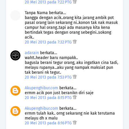
20 Mei 2013 pada 7:22 PTG
Tanpa Nama berkata…
bangga dengan acik..orang kita jarang ambik pot
pasal orang lain sekarang ni..konon tak nak masuk
campur hal orang..tapi ada masanya kita kena
bertindak tegas dengan orang sebegini..sokong
acik..
20 Mei 2013 pada 7:32 PTG
adarain
berkata…
wah!!..header baru nampakk..
bagusla berani tegur orang, aku ingatkan cina tadi,
melayu rupanya...aku yang nampak maksiat pun
tak berani nk tegur..
20 Mei 2013 pada 7:53 PTG
Akupenghibur.com
berkata…
ermm acik pon just beranikn diri saje
20 Mei 2013 pada 8:15 PTG
Akupenghibur.com
berkata…
ermm tulah kak.. orng sekarang nie kak terutama
melayu dh x malu
20 Mei 2013 pada 8:16 PTG