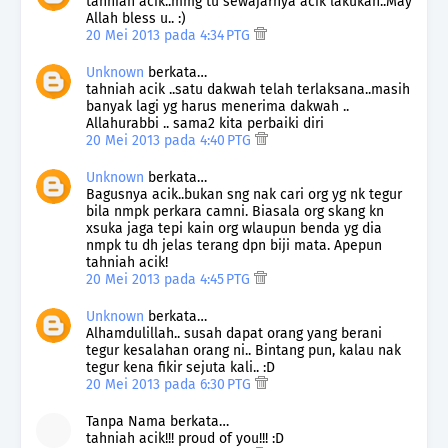
tahniah acik..mmg tu sewajarnya acik lakukan..May
Allah bless u.. :)
20 Mei 2013 pada 4:34 PTG
Unknown
berkata…
tahniah acik ..satu dakwah telah terlaksana..masih
banyak lagi yg harus menerima dakwah ..
Allahurabbi .. sama2 kita perbaiki diri
20 Mei 2013 pada 4:40 PTG
Unknown
berkata…
Bagusnya acik..bukan sng nak cari org yg nk tegur
bila nmpk perkara camni. Biasala org skang kn
xsuka jaga tepi kain org wlaupun benda yg dia
nmpk tu dh jelas terang dpn biji mata. Apepun
tahniah acik!
20 Mei 2013 pada 4:45 PTG
Unknown
berkata…
Alhamdulillah.. susah dapat orang yang berani
tegur kesalahan orang ni.. Bintang pun, kalau nak
tegur kena fikir sejuta kali.. :D
20 Mei 2013 pada 6:30 PTG
Tanpa Nama berkata…
tahniah acik!!! proud of you!!! :D