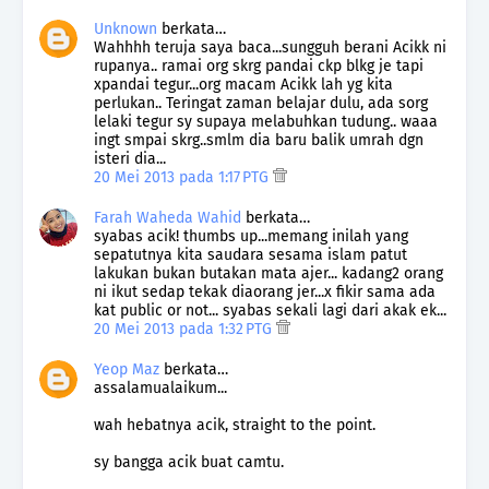
Unknown
berkata…
Wahhhh teruja saya baca...sungguh berani Acikk ni
rupanya.. ramai org skrg pandai ckp blkg je tapi
xpandai tegur...org macam Acikk lah yg kita
perlukan.. Teringat zaman belajar dulu, ada sorg
lelaki tegur sy supaya melabuhkan tudung.. waaa
ingt smpai skrg..smlm dia baru balik umrah dgn
isteri dia...
20 Mei 2013 pada 1:17 PTG
Farah Waheda Wahid
berkata…
syabas acik! thumbs up...memang inilah yang
sepatutnya kita saudara sesama islam patut
lakukan bukan butakan mata ajer... kadang2 orang
ni ikut sedap tekak diaorang jer...x fikir sama ada
kat public or not... syabas sekali lagi dari akak ek...
20 Mei 2013 pada 1:32 PTG
Yeop Maz
berkata…
assalamualaikum...
wah hebatnya acik, straight to the point.
sy bangga acik buat camtu.