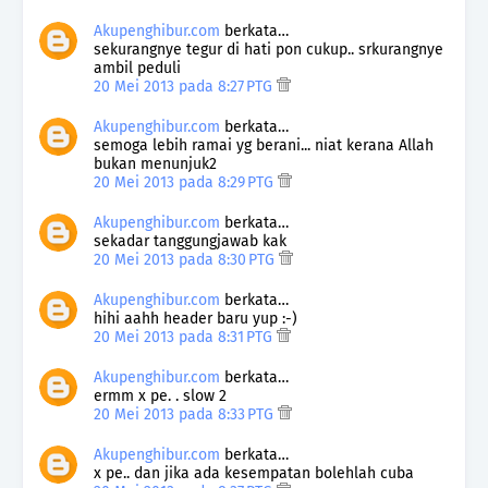
Akupenghibur.com
berkata…
sekurangnye tegur di hati pon cukup.. srkurangnye
ambil peduli
20 Mei 2013 pada 8:27 PTG
Akupenghibur.com
berkata…
semoga lebih ramai yg berani... niat kerana Allah
bukan menunjuk2
20 Mei 2013 pada 8:29 PTG
Akupenghibur.com
berkata…
sekadar tanggungjawab kak
20 Mei 2013 pada 8:30 PTG
Akupenghibur.com
berkata…
hihi aahh header baru yup :-)
20 Mei 2013 pada 8:31 PTG
Akupenghibur.com
berkata…
ermm x pe. . slow 2
20 Mei 2013 pada 8:33 PTG
Akupenghibur.com
berkata…
x pe.. dan jika ada kesempatan bolehlah cuba