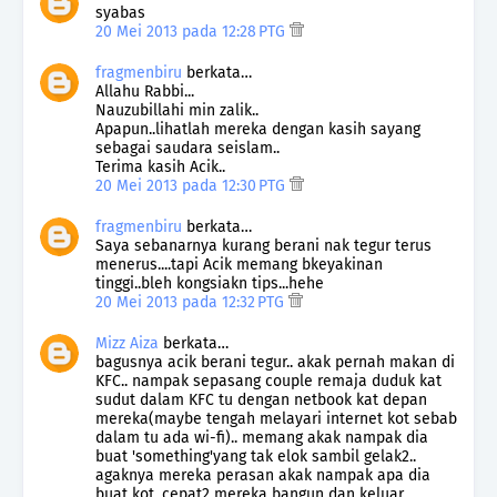
syabas
20 Mei 2013 pada 12:28 PTG
fragmenbiru
berkata…
Allahu Rabbi...
Nauzubillahi min zalik..
Apapun..lihatlah mereka dengan kasih sayang
sebagai saudara seislam..
Terima kasih Acik..
20 Mei 2013 pada 12:30 PTG
fragmenbiru
berkata…
Saya sebanarnya kurang berani nak tegur terus
menerus....tapi Acik memang bkeyakinan
tinggi..bleh kongsiakn tips...hehe
20 Mei 2013 pada 12:32 PTG
Mizz Aiza
berkata…
bagusnya acik berani tegur.. akak pernah makan di
KFC.. nampak sepasang couple remaja duduk kat
sudut dalam KFC tu dengan netbook kat depan
mereka(maybe tengah melayari internet kot sebab
dalam tu ada wi-fi).. memang akak nampak dia
buat 'something'yang tak elok sambil gelak2..
agaknya mereka perasan akak nampak apa dia
buat kot, cepat2 mereka bangun dan keluar..