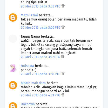
eh, bg tips skit :D
20 Mei 2013 pada 3:03 PTG
Mazni Azmi
berkata…
Tak semua orang boleh berlakon macam tu, lidah
ku kaku
20 Mei 2013 pada 3:06 PTG
Tanpa Nama berkata…
wah2 :) bagus la acik,, saya pon tak berani nak
tegur,, bdak2 sekarang gnas2,yang saya mmpu
cegah kmungkaran guna hati,, selemah-lemah
iman :( amar makruf nahi mungkar!!
20 Mei 2013 pada 3:27 PTG
NuissMa
berkata…
pandai3..:)
20 Mei 2013 pada 3:58 PTG
bicara mak dara
berkata…
tahniah Acik.. Alangkah bagus kalau ramai lagi yg
berani menegur seperti Acik ini..
20 Mei 2013 pada 4:33 PTG
Unknown
berkata…