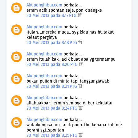
Akupenghibur.com
berkata…
ermm acik spontan saje. pon x sangke
20 Mei 2013 pada 8:17 PTG
Akupenghibur.com
berkata…
itulah. ..mereka muda.. syg klau nasiht..takut
kelaut perginya
20 Mei 2013 pada 8:18 PTG
Akupenghibur.com
berkata…
ermm itulah kak.. acik buat apa yg termampu
20 Mei 2013 pada 8:20 PTG
Akupenghibur.com
berkata…
bukan pujian di minta tapi tanggungjawab
20 Mei 2013 pada 8:21 PTG
Akupenghibur.com
berkata…
allahuakbar... ermm semoga di ber kekuatan
20 Mei 2013 pada 8:24 PTG
Akupenghibur.com
berkata…
walaikumusalam.. acik pon x thu kenapa kali nie
berani sgt..spontan
20 Mei 2013 pada 8:25 PTG