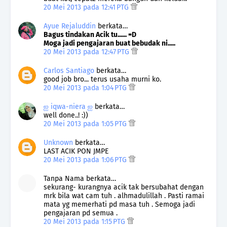
20 Mei 2013 pada 12:41 PTG
Ayue Rejaluddin
berkata…
Bagus tindakan Acik tu...... =D
Moga jadi pengajaran buat bebudak ni.....
20 Mei 2013 pada 12:47 PTG
Carlos Santiago
berkata…
good job bro... terus usaha murni ko.
20 Mei 2013 pada 1:04 PTG
ஐ iqwa-niera ஐ
berkata…
well done..! :))
20 Mei 2013 pada 1:05 PTG
Unknown
berkata…
LAST ACIK PON JMPE
20 Mei 2013 pada 1:06 PTG
Tanpa Nama berkata…
sekurang- kurangnya acik tak bersubahat dengan
mrk bila wat cam tuh . alhmadulillah . Pasti ramai
mata yg memerhati pd masa tuh . Semoga jadi
pengajaran pd semua .
20 Mei 2013 pada 1:15 PTG