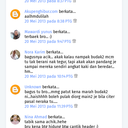
20 Mei 2013 pada 8:37 PTG
Akupenghibur.com
berkata…
aalhmdulilah
20 Mei 2013 pada 8:38 PTG
Mawardi yunus
berkata…
terbaek bro... :)
20 Mei 2013 pada 9:47 PTG
Nora Karim
berkata…
bagusnya acik... akak kalau nampak budak2 mcm
tu tak berani nak tegur, tapi akak akan pandang je
sampai mereka sendiri angkat kaki dan beredar...
hm...
20 Mei 2013 pada 10:14 PTG
Unknown
berkata…
bagus tu bro....mmg patut kena marah budak2
ni...haishhhh boleh pulak diorg main2 je bila citer
pasal neraka tu.....
20 Mei 2013 pada 11:39 PTG
Nina Ahmad
berkata…
tabik sama achik..hehe
bru kena btg hidung btw cantik header :)