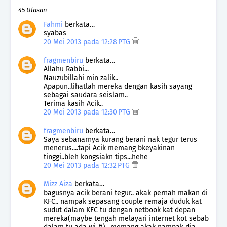
45 Ulasan
Fahmi
berkata…
syabas
20 Mei 2013 pada 12:28 PTG
fragmenbiru
berkata…
Allahu Rabbi...
Nauzubillahi min zalik..
Apapun..lihatlah mereka dengan kasih sayang
sebagai saudara seislam..
Terima kasih Acik..
20 Mei 2013 pada 12:30 PTG
fragmenbiru
berkata…
Saya sebanarnya kurang berani nak tegur terus
menerus....tapi Acik memang bkeyakinan
tinggi..bleh kongsiakn tips...hehe
20 Mei 2013 pada 12:32 PTG
Mizz Aiza
berkata…
bagusnya acik berani tegur.. akak pernah makan di
KFC.. nampak sepasang couple remaja duduk kat
sudut dalam KFC tu dengan netbook kat depan
mereka(maybe tengah melayari internet kot sebab