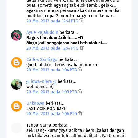
dalam tu ada wi-fi).. memang akak nampak dia
buat 'something'yang tak elok sambil gelak2..
agaknya mereka perasan akak nampak apa dia
buat kot, cepat2 mereka bangun dan keluar..
20 Mei 2013 pada 12:41 PTG
Ayue Rejaluddin
berkata…
Bagus tindakan Acik tu...... =D
Moga jadi pengajaran buat bebudak ni.....
20 Mei 2013 pada 12:47 PTG
Carlos Santiago
berkata…
good job bro... terus usaha murni ko.
20 Mei 2013 pada 1:04 PTG
ஐ iqwa-niera ஐ
berkata…
well done..! :))
20 Mei 2013 pada 1:05 PTG
Unknown
berkata…
LAST ACIK PON JMPE
20 Mei 2013 pada 1:06 PTG
Tanpa Nama berkata…
sekurang- kurangnya acik tak bersubahat dengan
mrk bila wat cam tuh . alhmadulillah . Pasti ramai