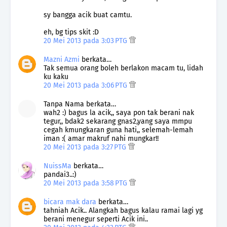
sy bangga acik buat camtu.
eh, bg tips skit :D
20 Mei 2013 pada 3:03 PTG
Mazni Azmi
berkata…
Tak semua orang boleh berlakon macam tu, lidah
ku kaku
20 Mei 2013 pada 3:06 PTG
Tanpa Nama berkata…
wah2 :) bagus la acik,, saya pon tak berani nak
tegur,, bdak2 sekarang gnas2,yang saya mmpu
cegah kmungkaran guna hati,, selemah-lemah
iman :( amar makruf nahi mungkar!!
20 Mei 2013 pada 3:27 PTG
NuissMa
berkata…
pandai3..:)
20 Mei 2013 pada 3:58 PTG
bicara mak dara
berkata…
tahniah Acik.. Alangkah bagus kalau ramai lagi yg
berani menegur seperti Acik ini..