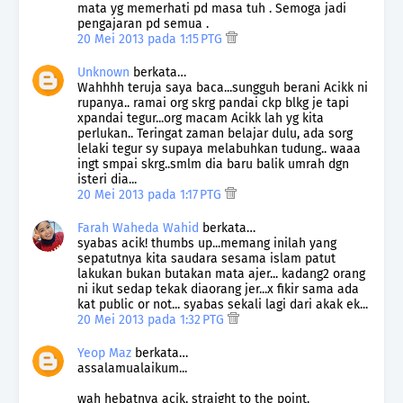
mata yg memerhati pd masa tuh . Semoga jadi
pengajaran pd semua .
20 Mei 2013 pada 1:15 PTG
Unknown
berkata…
Wahhhh teruja saya baca...sungguh berani Acikk ni
rupanya.. ramai org skrg pandai ckp blkg je tapi
xpandai tegur...org macam Acikk lah yg kita
perlukan.. Teringat zaman belajar dulu, ada sorg
lelaki tegur sy supaya melabuhkan tudung.. waaa
ingt smpai skrg..smlm dia baru balik umrah dgn
isteri dia...
20 Mei 2013 pada 1:17 PTG
Farah Waheda Wahid
berkata…
syabas acik! thumbs up...memang inilah yang
sepatutnya kita saudara sesama islam patut
lakukan bukan butakan mata ajer... kadang2 orang
ni ikut sedap tekak diaorang jer...x fikir sama ada
kat public or not... syabas sekali lagi dari akak ek...
20 Mei 2013 pada 1:32 PTG
Yeop Maz
berkata…
assalamualaikum...
wah hebatnya acik, straight to the point.