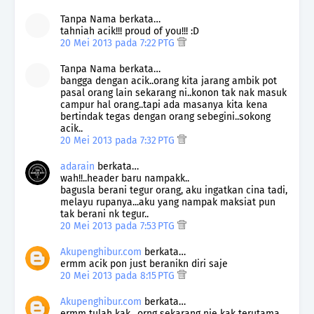
Tanpa Nama berkata…
tahniah acik!!! proud of you!!! :D
20 Mei 2013 pada 7:22 PTG
Tanpa Nama berkata…
bangga dengan acik..orang kita jarang ambik pot
pasal orang lain sekarang ni..konon tak nak masuk
campur hal orang..tapi ada masanya kita kena
bertindak tegas dengan orang sebegini..sokong
acik..
20 Mei 2013 pada 7:32 PTG
adarain
berkata…
wah!!..header baru nampakk..
bagusla berani tegur orang, aku ingatkan cina tadi,
melayu rupanya...aku yang nampak maksiat pun
tak berani nk tegur..
20 Mei 2013 pada 7:53 PTG
Akupenghibur.com
berkata…
ermm acik pon just beranikn diri saje
20 Mei 2013 pada 8:15 PTG
Akupenghibur.com
berkata…
ermm tulah kak.. orng sekarang nie kak terutama