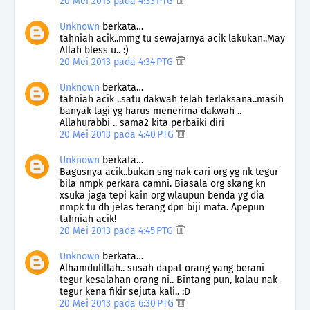
20 Mei 2013 pada 4:33 PTG
Unknown
berkata…
tahniah acik..mmg tu sewajarnya acik lakukan..May
Allah bless u.. :)
20 Mei 2013 pada 4:34 PTG
Unknown
berkata…
tahniah acik ..satu dakwah telah terlaksana..masih
banyak lagi yg harus menerima dakwah ..
Allahurabbi .. sama2 kita perbaiki diri
20 Mei 2013 pada 4:40 PTG
Unknown
berkata…
Bagusnya acik..bukan sng nak cari org yg nk tegur
bila nmpk perkara camni. Biasala org skang kn
xsuka jaga tepi kain org wlaupun benda yg dia
nmpk tu dh jelas terang dpn biji mata. Apepun
tahniah acik!
20 Mei 2013 pada 4:45 PTG
Unknown
berkata…
Alhamdulillah.. susah dapat orang yang berani
tegur kesalahan orang ni.. Bintang pun, kalau nak
tegur kena fikir sejuta kali.. :D
20 Mei 2013 pada 6:30 PTG