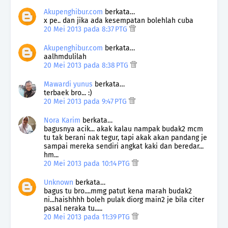
Akupenghibur.com
berkata…
x pe.. dan jika ada kesempatan bolehlah cuba
20 Mei 2013 pada 8:37 PTG
Akupenghibur.com
berkata…
aalhmdulilah
20 Mei 2013 pada 8:38 PTG
Mawardi yunus
berkata…
terbaek bro... :)
20 Mei 2013 pada 9:47 PTG
Nora Karim
berkata…
bagusnya acik... akak kalau nampak budak2 mcm
tu tak berani nak tegur, tapi akak akan pandang je
sampai mereka sendiri angkat kaki dan beredar...
hm...
20 Mei 2013 pada 10:14 PTG
Unknown
berkata…
bagus tu bro....mmg patut kena marah budak2
ni...haishhhh boleh pulak diorg main2 je bila citer
pasal neraka tu.....
20 Mei 2013 pada 11:39 PTG