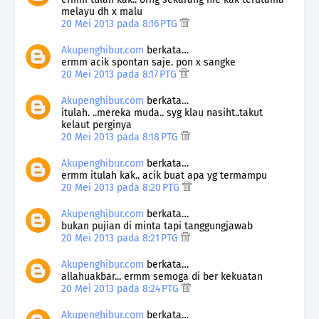
melayu dh x malu
20 Mei 2013 pada 8:16 PTG
Akupenghibur.com
berkata…
ermm acik spontan saje. pon x sangke
20 Mei 2013 pada 8:17 PTG
Akupenghibur.com
berkata…
itulah. ..mereka muda.. syg klau nasiht..takut
kelaut perginya
20 Mei 2013 pada 8:18 PTG
Akupenghibur.com
berkata…
ermm itulah kak.. acik buat apa yg termampu
20 Mei 2013 pada 8:20 PTG
Akupenghibur.com
berkata…
bukan pujian di minta tapi tanggungjawab
20 Mei 2013 pada 8:21 PTG
Akupenghibur.com
berkata…
allahuakbar... ermm semoga di ber kekuatan
20 Mei 2013 pada 8:24 PTG
Akupenghibur.com
berkata…