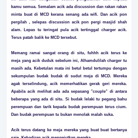
kamu semua. Semalam acik ada discussion dan rakan rakan
minta buat di MCD kerana senang ada wifi. Dan acik pon
pergilah , selepas discussion acik pon pergi masjid shah
alam. Lepas tu teringat pula acik tertinggal charger acik.
Terus patah balik ke MCD tersebut.
Memang ramai sangat orang di situ, fuhhh acik terus ke
meja yang acik duduk sebelum ini, Alhamdulilah charger tu
masih ada. Kebetulan mata ini betul betul tertumpu dengan
sekumpulan budak budak di sudut meja di MCD. Mereka
agak terselindung, acik memerhatikan gerak geri mereka.
Apabila acik melihat ada ada sepasang "couple" di antara
beberapa yang ada di situ. Si budak lelaki tu pegang bahu
perempuan dan tarik kepada budak perempuan terus cium.
Dan budak perempuan tu bukan menolak malah suka.
Acik terus datang ke meja mereka yang buat buat bertanya
saje. Kehadiran acik mengejutkan mereka.