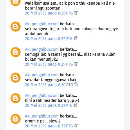
walaikumusalam.. acik pon x thu kenapa kali nie
berani sgt..spontan
20 Mei 2013 pada 8:25 PTG
Akupenghibur.com
berkata…
sekurangnye tegur di hati pon cukup.. srkurangnye
ambil peduli
20 Mei 2013 pada 8:27 PTG
Akupenghibur.com
berkata…
semoga lebih ramai yg berani... niat kerana Allah
bukan menunjuk2
20 Mei 2013 pada 8:29 PTG
Akupenghibur.com
berkata…
sekadar tanggungjawab kak
20 Mei 2013 pada 8:30 PTG
Akupenghibur.com
berkata…
hihi aahh header baru yup :-)
20 Mei 2013 pada 8:31 PTG
Akupenghibur.com
berkata…
ermm x pe. . slow 2
20 Mei 2013 pada 8:33 PTG