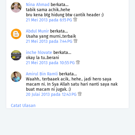
Nina Ahmad
berkata…
tabik sama achik..hehe
bru kena btg hidung btw cantik header :)
21 Mei 2013 pada 6:15 PG
Abdul Munir
berkata…
Usaha yang murni..terbaik
21 Mei 2013 pada 7:44 PG
inche hlovate
berkata…
okay la tu..berani
21 Mei 2013 pada 10:55 PG
Amirul Bin Ramli
berkata…
Waahh.. terbaaek acik.. hehe.. jadi hero saya
macam ni. In Sya Allah satu hari nanti saya nak
buat macam ni jugak. :)
20 Julai 2013 pada 12:43 PG
Catat Ulasan