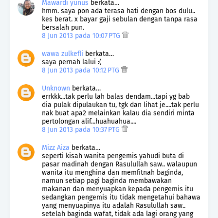
Mawardi yunus
berkata…
hmm. saya pon ada terasa hati dengan bos dulu..
kes berat. x bayar gaji sebulan dengan tanpa rasa
bersalah pun.
8 Jun 2013 pada 10:07 PTG
wawa zulkefli
berkata…
saya pernah lalui :(
8 Jun 2013 pada 10:12 PTG
Unknown
berkata…
errkkk...tak perlu lah balas dendam...tapi yg bab
dia pulak dipulaukan tu, tgk dan lihat je....tak perlu
nak buat apa2 melainkan kalau dia sendiri minta
pertolongan alif...huahuahua....
8 Jun 2013 pada 10:37 PTG
Mizz Aiza
berkata…
seperti kisah wanita pengemis yahudi buta di
pasar madinah dengan Rasulullah saw.. walaupun
wanita itu menghina dan memfitnah baginda,
namun setiap pagi baginda membawakan
makanan dan menyuapkan kepada pengemis itu
sedangkan pengemis itu tidak mengetahui bahawa
yang menyuapinya itu adalah Rasulullah saw..
setelah baginda wafat, tidak ada lagi orang yang