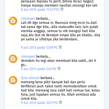
perasaan dipulau tu perit, dihina dicaci bagai2.
Hanya mampu memberi nasihat..renung2 kan lah
8 Jun 2013 pada 11:47 PTG
Unknown
berkata…
Lali dh dgn semua ni. Manusia mmg mcm tu..hati
tak sama dgn kita....kita maksudkn lain, lain pulak
mereka anggap.. semua tu utk menguji hati kita
saja..klu ikut nk dendam smpai bila pn xhabis.. kita
pn sama je sifatnya jika berdendam..
9 Jun 2013 pada 12:18 PG
Unknown
berkata…
demdam itu legi akan membuat kita sakit....let it
go...
9 Jun 2013 pada 2:42 PG
fyna ahmad
berkata…
memang kena pikir banyak kali dan perlu
berfikiran jauh. takut nanti memudaratkan untuk
hati kita. memang rasa sakit hati semua tue. kalau
fyna, just lupakan semua itu. Allah sentiasa ada
untuk kita.
9 Jun 2013 pada 10:21 PG