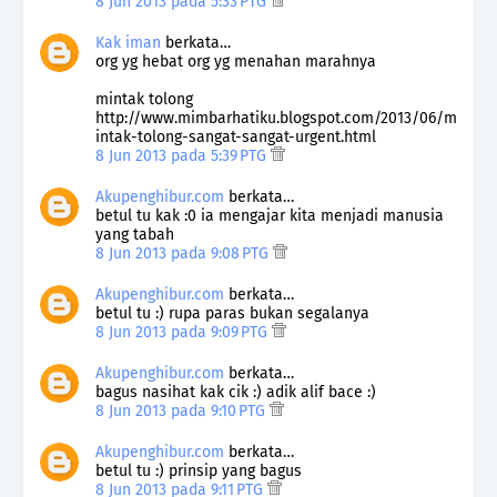
8 Jun 2013 pada 5:33 PTG
Kak iman
berkata…
org yg hebat org yg menahan marahnya
mintak tolong
http://www.mimbarhatiku.blogspot.com/2013/06/m
intak-tolong-sangat-sangat-urgent.html
8 Jun 2013 pada 5:39 PTG
Akupenghibur.com
berkata…
betul tu kak :0 ia mengajar kita menjadi manusia
yang tabah
8 Jun 2013 pada 9:08 PTG
Akupenghibur.com
berkata…
betul tu :) rupa paras bukan segalanya
8 Jun 2013 pada 9:09 PTG
Akupenghibur.com
berkata…
bagus nasihat kak cik :) adik alif bace :)
8 Jun 2013 pada 9:10 PTG
Akupenghibur.com
berkata…
betul tu :) prinsip yang bagus
8 Jun 2013 pada 9:11 PTG