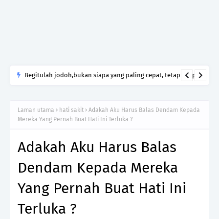
Begitulah jodoh,bukan siapa yang paling cepat, tetapi siapa
yang paling tepat.Jangan sesekali menerima seseorang hanya
kerana takut kesunyian,Jangan pula menikah hanya kerana
Laman utama
hati sakit
Adakah Aku Harus Balas Dendam Kepada
ingin menutup mulut manusia
Mereka Yang Pernah Buat Hati Ini Terluka ?
Adakah Aku Harus Balas
Dendam Kepada Mereka
Yang Pernah Buat Hati Ini
Terluka ?