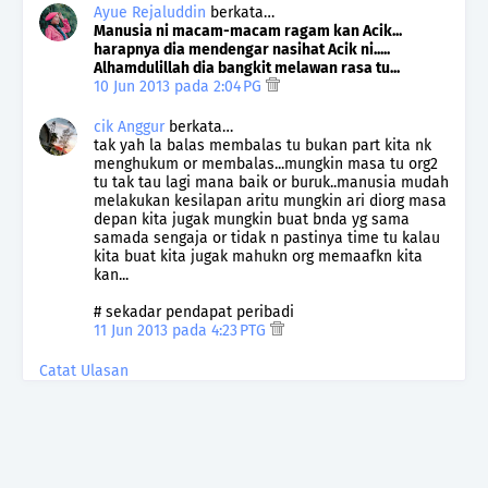
Ayue Rejaluddin
berkata…
Manusia ni macam-macam ragam kan Acik...
harapnya dia mendengar nasihat Acik ni.....
Alhamdulillah dia bangkit melawan rasa tu...
10 Jun 2013 pada 2:04 PG
cik Anggur
berkata…
tak yah la balas membalas tu bukan part kita nk
menghukum or membalas...mungkin masa tu org2
tu tak tau lagi mana baik or buruk..manusia mudah
melakukan kesilapan aritu mungkin ari diorg masa
depan kita jugak mungkin buat bnda yg sama
samada sengaja or tidak n pastinya time tu kalau
kita buat kita jugak mahukn org memaafkn kita
kan...
# sekadar pendapat peribadi
11 Jun 2013 pada 4:23 PTG
Catat Ulasan