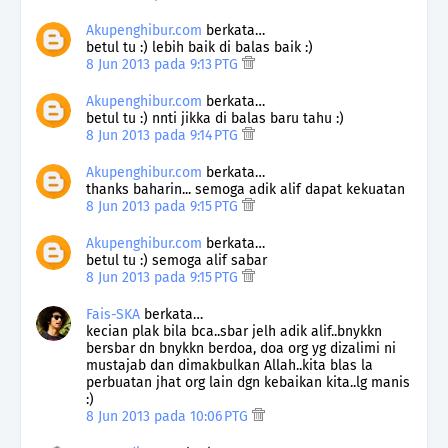
Akupenghibur.com
berkata…
betul tu :) lebih baik di balas baik :)
8 Jun 2013 pada 9:13 PTG
Akupenghibur.com
berkata…
betul tu :) nnti jikka di balas baru tahu :)
8 Jun 2013 pada 9:14 PTG
Akupenghibur.com
berkata…
thanks baharin... semoga adik alif dapat kekuatan
8 Jun 2013 pada 9:15 PTG
Akupenghibur.com
berkata…
betul tu :) semoga alif sabar
8 Jun 2013 pada 9:15 PTG
Fais-SKA
berkata…
kecian plak bila bca..sbar jelh adik alif..bnykkn
bersbar dn bnykkn berdoa, doa org yg dizalimi ni
mustajab dan dimakbulkan Allah..kita blas la
perbuatan jhat org lain dgn kebaikan kita..lg manis
:)
8 Jun 2013 pada 10:06 PTG