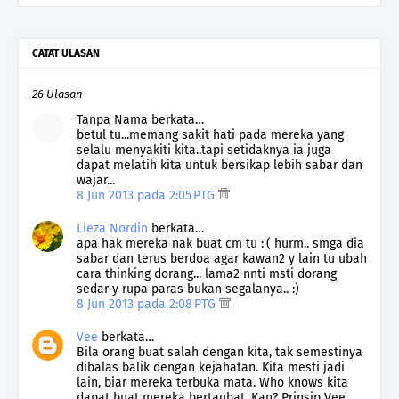
CATAT ULASAN
26 Ulasan
Tanpa Nama berkata…
betul tu...memang sakit hati pada mereka yang
selalu menyakiti kita..tapi setidaknya ia juga
dapat melatih kita untuk bersikap lebih sabar dan
wajar...
8 Jun 2013 pada 2:05 PTG
Lieza Nordin
berkata…
apa hak mereka nak buat cm tu :'( hurm.. smga dia
sabar dan terus berdoa agar kawan2 y lain tu ubah
cara thinking dorang... lama2 nnti msti dorang
sedar y rupa paras bukan segalanya.. :)
8 Jun 2013 pada 2:08 PTG
Vee
berkata…
Bila orang buat salah dengan kita, tak semestinya
dibalas balik dengan kejahatan. Kita mesti jadi
lain, biar mereka terbuka mata. Who knows kita
dapat buat mereka bertaubat. Kan? Prinsip Vee