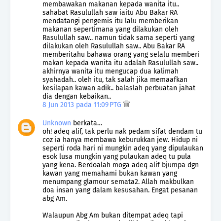
membawakan makanan kepada wanita itu..
sahabat Rasulullah saw iaitu Abu Bakar RA
mendatangi pengemis itu lalu memberikan
makanan sepertimana yang dilakukan oleh
Rasulullah saw.. namun tidak sama seperti yang
dilakukan oleh Rasulullah saw.. Abu Bakar RA
memberitahu bahawa orang yang selalu memberi
makan kepada wanita itu adalah Rasulullah saw..
akhirnya wanita itu mengucap dua kalimah
syahadah.. oleh itu, tak salah jika memaafkan
kesilapan kawan adik.. balaslah perbuatan jahat
dia dengan kebaikan..
8 Jun 2013 pada 11:09 PTG
Unknown
berkata…
oh! adeq alif, tak perlu nak pedam sifat dendam tu
coz ia hanya membawa keburukkan jew. Hidup ni
seperti roda hari ni mungkin adeq yang dipulaukan
esok lusa mungkin yang pulaukan adeq tu pula
yang kena. Berdoalah moga adeq alif bjumpa dgn
kawan yang memahami bukan kawan yang
menumpang glamour semata2. Allah makbulkan
doa insan yang dalam kesusahan. Engat pesanan
abg Am.
Walaupun Abg Am bukan ditempat adeq tapi