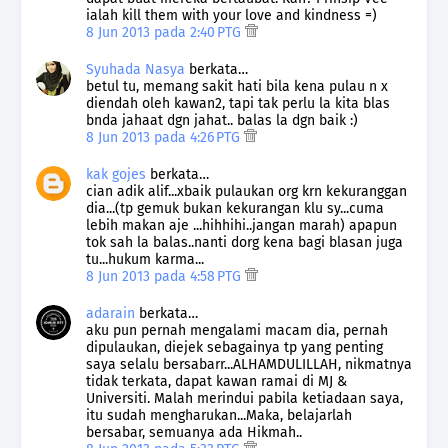
ialah kill them with your love and kindness =)
8 Jun 2013 pada 2:40 PTG
Syuhada Nasya
berkata…
betul tu, memang sakit hati bila kena pulau n x
diendah oleh kawan2, tapi tak perlu la kita blas
bnda jahaat dgn jahat.. balas la dgn baik :)
8 Jun 2013 pada 4:26 PTG
kak gojes
berkata…
cian adik alif...xbaik pulaukan org krn kekuranggan
dia...(tp gemuk bukan kekurangan klu sy...cuma
lebih makan aje ...hihhihi..jangan marah) apapun
tok sah la balas..nanti dorg kena bagi blasan juga
tu...hukum karma...
8 Jun 2013 pada 4:58 PTG
adarain
berkata…
aku pun pernah mengalami macam dia, pernah
dipulaukan, diejek sebagainya tp yang penting
saya selalu bersabarr...ALHAMDULILLAH, nikmatnya
tidak terkata, dapat kawan ramai di MJ &
Universiti. Malah merindui pabila ketiadaan saya,
itu sudah mengharukan...Maka, belajarlah
bersabar, semuanya ada Hikmah..