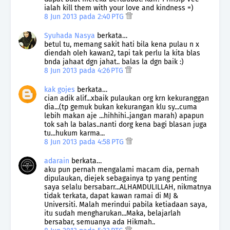
ialah kill them with your love and kindness =)
8 Jun 2013 pada 2:40 PTG
Syuhada Nasya
berkata…
betul tu, memang sakit hati bila kena pulau n x
diendah oleh kawan2, tapi tak perlu la kita blas
bnda jahaat dgn jahat.. balas la dgn baik :)
8 Jun 2013 pada 4:26 PTG
kak gojes
berkata…
cian adik alif...xbaik pulaukan org krn kekuranggan
dia...(tp gemuk bukan kekurangan klu sy...cuma
lebih makan aje ...hihhihi..jangan marah) apapun
tok sah la balas..nanti dorg kena bagi blasan juga
tu...hukum karma...
8 Jun 2013 pada 4:58 PTG
adarain
berkata…
aku pun pernah mengalami macam dia, pernah
dipulaukan, diejek sebagainya tp yang penting
saya selalu bersabarr...ALHAMDULILLAH, nikmatnya
tidak terkata, dapat kawan ramai di MJ &
Universiti. Malah merindui pabila ketiadaan saya,
itu sudah mengharukan...Maka, belajarlah
bersabar, semuanya ada Hikmah..