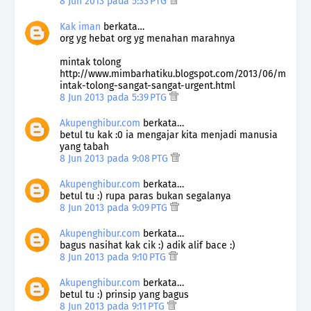
8 Jun 2013 pada 5:33 PTG
Kak iman
berkata…
org yg hebat org yg menahan marahnya
mintak tolong
http://www.mimbarhatiku.blogspot.com/2013/06/m
intak-tolong-sangat-sangat-urgent.html
8 Jun 2013 pada 5:39 PTG
Akupenghibur.com
berkata…
betul tu kak :0 ia mengajar kita menjadi manusia
yang tabah
8 Jun 2013 pada 9:08 PTG
Akupenghibur.com
berkata…
betul tu :) rupa paras bukan segalanya
8 Jun 2013 pada 9:09 PTG
Akupenghibur.com
berkata…
bagus nasihat kak cik :) adik alif bace :)
8 Jun 2013 pada 9:10 PTG
Akupenghibur.com
berkata…
betul tu :) prinsip yang bagus
8 Jun 2013 pada 9:11 PTG