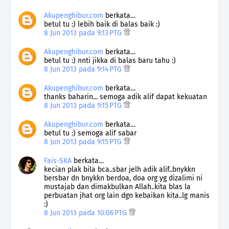
Akupenghibur.com
berkata…
betul tu :) lebih baik di balas baik :)
8 Jun 2013 pada 9:13 PTG
Akupenghibur.com
berkata…
betul tu :) nnti jikka di balas baru tahu :)
8 Jun 2013 pada 9:14 PTG
Akupenghibur.com
berkata…
thanks baharin... semoga adik alif dapat kekuatan
8 Jun 2013 pada 9:15 PTG
Akupenghibur.com
berkata…
betul tu :) semoga alif sabar
8 Jun 2013 pada 9:15 PTG
Fais-SKA
berkata…
kecian plak bila bca..sbar jelh adik alif..bnykkn
bersbar dn bnykkn berdoa, doa org yg dizalimi ni
mustajab dan dimakbulkan Allah..kita blas la
perbuatan jhat org lain dgn kebaikan kita..lg manis
:)
8 Jun 2013 pada 10:06 PTG