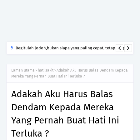
Begitulah jodoh,bukan siapa yang paling cepat, tetapi siapa
yang paling tepat.Jangan sesekali menerima seseorang hanya
kerana takut kesunyian,Jangan pula menikah hanya kerana
Laman utama
hati sakit
Adakah Aku Harus Balas Dendam Kepada
ingin menutup mulut manusia
Mereka Yang Pernah Buat Hati Ini Terluka ?
Adakah Aku Harus Balas
Dendam Kepada Mereka
Yang Pernah Buat Hati Ini
Terluka ?