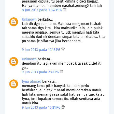
perasaan dipulau tu perit, dihina dicaci bagai2.
Hanya mampu memberi nasihat..renung2 kan lah
8 Jun 2013 pada 11:47 PTG
Unknown
berkata…
Lali dh dgn semua ni. Manusia mmg mcm tu..hati
tak sama dgn kita....kita maksudkn lain, lain pulak
mereka anggap.. semua tu utk menguji hati kita
saja..klu ikut nk dendam smpai bila pn xhabis.. kita
pn sama je sifatnya jika berdendam..
9 Jun 2013 pada 12:18 PG
Unknown
berkata…
demdam itu legi akan membuat kita sakit....let it
go...
9 Jun 2013 pada 2:42 PG
fyna ahmad
berkata…
memang kena pikir banyak kali dan perlu
berfikiran jauh. takut nanti memudaratkan untuk
hati kita. memang rasa sakit hati semua tue. kalau
fyna, just lupakan semua itu. Allah sentiasa ada
untuk kita.
9 Jun 2013 pada 10:21 PG