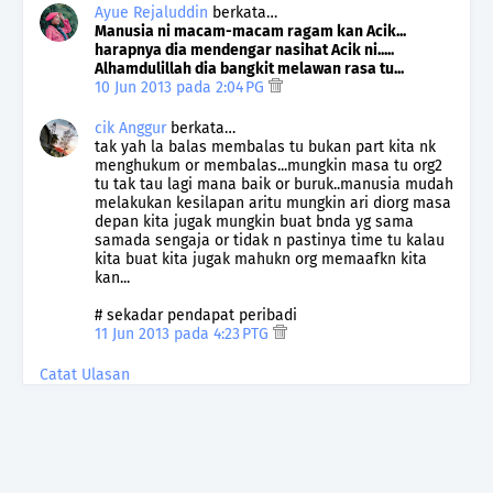
Ayue Rejaluddin
berkata…
Manusia ni macam-macam ragam kan Acik...
harapnya dia mendengar nasihat Acik ni.....
Alhamdulillah dia bangkit melawan rasa tu...
10 Jun 2013 pada 2:04 PG
cik Anggur
berkata…
tak yah la balas membalas tu bukan part kita nk
menghukum or membalas...mungkin masa tu org2
tu tak tau lagi mana baik or buruk..manusia mudah
melakukan kesilapan aritu mungkin ari diorg masa
depan kita jugak mungkin buat bnda yg sama
samada sengaja or tidak n pastinya time tu kalau
kita buat kita jugak mahukn org memaafkn kita
kan...
# sekadar pendapat peribadi
11 Jun 2013 pada 4:23 PTG
Catat Ulasan