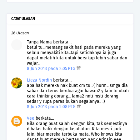
CATAT ULASAN
26 Ulasan
Tanpa Nama berkata…
betul tu...memang sakit hati pada mereka yang
selalu menyakiti kita..tapi setidaknya ia juga
dapat melatih kita untuk bersikap lebih sabar dan
wajar...
8 Jun 2013 pada 2:05 PTG
Lieza Nordin
berkata…
apa hak mereka nak buat cm tu :'( hurm.. smga dia
sabar dan terus berdoa agar kawan2 y lain tu ubah
cara thinking dorang... lama2 nnti msti dorang
sedar y rupa paras bukan segalanya.. :)
8 Jun 2013 pada 2:08 PTG
Vee
berkata…
Bila orang buat salah dengan kita, tak semestinya
dibalas balik dengan kejahatan. Kita mesti jadi
lain, biar mereka terbuka mata. Who knows kita
dapat buat mereka bertaubat. Kan? Prinsip Vee