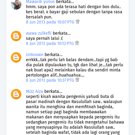
Mawardi yunus
berkata…
hmm. saya pon ada terasa hati dengan bos dulu..
kes berat. x bayar gaji sebulan dengan tanpa rasa
bersalah pun.
8 Jun 2013 pada 10:07 PTG
wawa zulkefli
berkata…
saya pernah lalui :(
8 Jun 2013 pada 10:12 PTG
Unknown
berkata…
errkkk...tak perlu lah balas dendam...tapi yg bab
dia pulak dipulaukan tu, tgk dan lihat je....tak perlu
nak buat apa2 melainkan kalau dia sendiri minta
pertolongan alif...huahuahua....
8 Jun 2013 pada 10:37 PTG
Mizz Aiza
berkata…
seperti kisah wanita pengemis yahudi buta di
pasar madinah dengan Rasulullah saw.. walaupun
wanita itu menghina dan memfitnah baginda,
namun setiap pagi baginda membawakan
makanan dan menyuapkan kepada pengemis itu
sedangkan pengemis itu tidak mengetahui bahawa
yang menyuapinya itu adalah Rasulullah saw..
setelah baginda wafat, tidak ada lagi orang yang