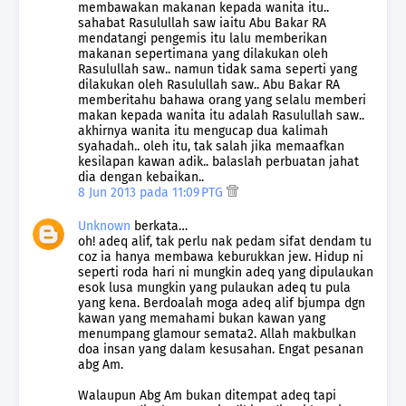
membawakan makanan kepada wanita itu..
sahabat Rasulullah saw iaitu Abu Bakar RA
mendatangi pengemis itu lalu memberikan
makanan sepertimana yang dilakukan oleh
Rasulullah saw.. namun tidak sama seperti yang
dilakukan oleh Rasulullah saw.. Abu Bakar RA
memberitahu bahawa orang yang selalu memberi
makan kepada wanita itu adalah Rasulullah saw..
akhirnya wanita itu mengucap dua kalimah
syahadah.. oleh itu, tak salah jika memaafkan
kesilapan kawan adik.. balaslah perbuatan jahat
dia dengan kebaikan..
8 Jun 2013 pada 11:09 PTG
Unknown
berkata…
oh! adeq alif, tak perlu nak pedam sifat dendam tu
coz ia hanya membawa keburukkan jew. Hidup ni
seperti roda hari ni mungkin adeq yang dipulaukan
esok lusa mungkin yang pulaukan adeq tu pula
yang kena. Berdoalah moga adeq alif bjumpa dgn
kawan yang memahami bukan kawan yang
menumpang glamour semata2. Allah makbulkan
doa insan yang dalam kesusahan. Engat pesanan
abg Am.
Walaupun Abg Am bukan ditempat adeq tapi