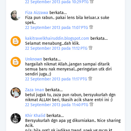
22 September 2013 pada 10:29 PTG
Fiza Aizzawa
berkata…
Fiza pun rabun.. pakai lens bila keluar..x suke
spek..
22 September 2013 pada 11:07 PTG
kakitravelkhairuddin.blogspot.com
berkata…
Selamat menabung...dah klik.
22 September 2013 pada 11:12 PTG
Unknown
berkata…
hargailah nikmat Allah..jangan sampai ditarik
semua baru nak menyesal...peringatan utk diri
sendiri juga..:)
22 September 2013 pada 11:17 PTG
Zaza Iman
berkata…
betul jugak tu, zaza pun rabun, bersyukurlah dgn
nikmat ALLAH beri, tkasih acik share entri ini :)
22 September 2013 pada 11:40 PTG
Khir Khalid
berkata…
Bersyukurlah dgn apa yg dikurniakan.. Nice sharing
Acik.
p/s: bila org2 nk jadikan trend, spek yg mcm kt