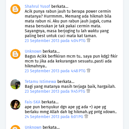
Shahrul Yusof
berkata…
Acik punya rabun jauh tu berapa power cermin
matanya? Hurrmmm.. Memang ada hikmah bila
mata rabun ni. Aku pun rabun jauh jugak, cuma
masa bersukan je tak pakai cermin mata.
Sayangnya, masa berjoging tu lah waktu yang
paling best untuk cuci mata kat taman.
23 September 2013 pada 4:04 PTG
Unknown
berkata…
Bagus Acikk berfikiran mcm tu.. saya pun kdg2 fikir
mcm tu jika ada kekurangan sesuatu..pasti ada
hikmahnya..
23 September 2013 pada 4:48 PTG
Tetamu Istimewa
berkata…
Bagi yang matanya masih terjaga baik, hargailah.
23 September 2013 pada 9:45 PTG
Fais-SKA
berkata…
ape pun bersyukur dgn ape yg ada =) ape yg
berlaku mmg Allah dah bg hikmah..yg pntg xdown..
24 September 2013 pada 6:01 PG
Unknown
berkata…