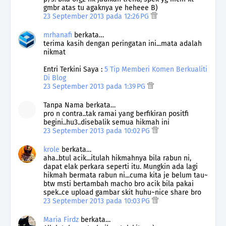
gmbr atas tu agaknya ye heheee B)
23 September 2013 pada 12:26 PG
mrhanafi
berkata…
terima kasih dengan peringatan ini...mata adalah
nikmat
Entri Terkini Saya :
5 Tip Memberi Komen Berkualiti
Di Blog
23 September 2013 pada 1:39 PG
Tanpa Nama berkata…
pro n contra..tak ramai yang berfikiran positfi
begini..hu3..disebalik semua hikmah ini
23 September 2013 pada 10:02 PG
krole
berkata…
aha..btul acik...itulah hikmahnya bila rabun ni,
dapat elak perkara seperti itu. Mungkin ada lagi
hikmah bermata rabun ni...cuma kita je belum tau~
btw msti bertambah macho bro acik bila pakai
spek..ce upload gambar skit huhu~nice share bro
23 September 2013 pada 10:03 PG
Maria Firdz
berkata…