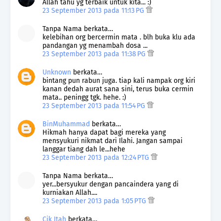
Allah tahu yg terbaik untuk kita... :)
23 September 2013 pada 11:13 PG
Tanpa Nama berkata…
kelebihan org bercermin mata . blh buka klu ada
pandangan yg menambah dosa ...
23 September 2013 pada 11:38 PG
Unknown
berkata…
bintang pun rabun juga. tiap kali nampak org kiri
kanan dedah aurat sana sini, terus buka cermin
mata.. peningg tgk. hehe. :)
23 September 2013 pada 11:54 PG
BinMuhammad
berkata…
Hikmah hanya dapat bagi mereka yang
mensyukuri nikmat dari Ilahi. Jangan sampai
langgar tiang dah le...hehe
23 September 2013 pada 12:24 PTG
Tanpa Nama berkata…
yer...bersyukur dengan pancaindera yang di
kurniakan Allah....
23 September 2013 pada 1:05 PTG
Cik Itah
berkata…