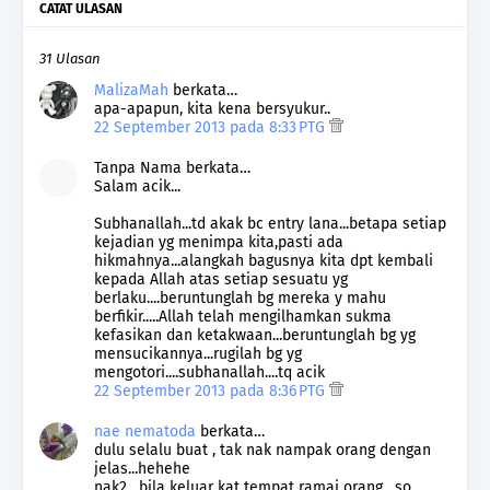
CATAT ULASAN
31 Ulasan
MalizaMah
berkata…
apa-apapun, kita kena bersyukur..
22 September 2013 pada 8:33 PTG
Tanpa Nama berkata…
Salam acik...
Subhanallah...td akak bc entry lana...betapa setiap
kejadian yg menimpa kita,pasti ada
hikmahnya...alangkah bagusnya kita dpt kembali
kepada Allah atas setiap sesuatu yg
berlaku....beruntunglah bg mereka y mahu
berfikir.....Allah telah mengilhamkan sukma
kefasikan dan ketakwaan...beruntunglah bg yg
mensucikannya...rugilah bg yg
mengotori....subhanallah....tq acik
22 September 2013 pada 8:36 PTG
nae nematoda
berkata…
dulu selalu buat , tak nak nampak orang dengan
jelas...hehehe
nak2 , bila keluar kat tempat ramai orang , so