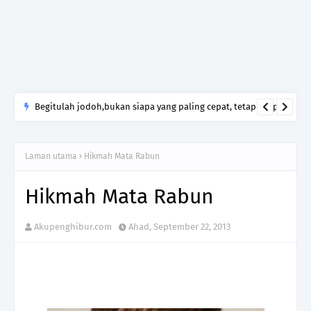
Begitulah jodoh,bukan siapa yang paling cepat, tetapi siapa
yang paling tepat.Jangan sesekali menerima seseorang hanya
kerana takut kesunyian,Jangan pula menikah hanya kerana
Laman utama
Hikmah Mata Rabun
ingin menutup mulut manusia
Hikmah Mata Rabun
Akupenghibur.com
Ahad, September 22, 2013