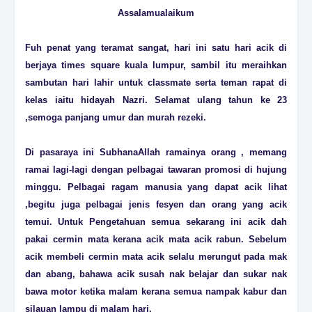
Assalamualaikum
Fuh penat yang teramat sangat, hari ini satu hari acik di
berjaya times square kuala lumpur, sambil itu meraihkan
sambutan hari lahir untuk classmate serta teman rapat di
kelas iaitu hidayah Nazri. Selamat ulang tahun ke 23
,semoga panjang umur dan murah rezeki.
Di pasaraya ini SubhanaAllah ramainya orang , memang
ramai lagi-lagi dengan pelbagai tawaran promosi di hujung
minggu. Pelbagai ragam manusia yang dapat acik lihat
,begitu juga pelbagai jenis fesyen dan orang yang acik
temui. Untuk Pengetahuan semua sekarang ini acik dah
pakai cermin mata kerana acik mata acik rabun. Sebelum
acik membeli cermin mata acik selalu merungut pada mak
dan abang, bahawa acik susah nak belajar dan sukar nak
bawa motor ketika malam kerana semua nampak kabur dan
silauan lampu di malam hari.