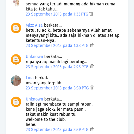
semua yang terjadi memang ada hikmah cuma
kita ja tak tahu,..
23 September 2013 pada 1:33 PTG
Mizz Aiza
berkata…
betul tu acik.. betapa sebenarnya Allah amat
menyayangi kita.. ada saja hikmah di atas setiap
ketentuan-Nya..
23 September 2013 pada 1:38 PTG
Unknown
berkata…
rupanya aq masih lagi berutng...
23 September 2013 pada 2:23 PTG
Lina
berkata…
insan yang terpilih...
23 September 2013 pada 3:30 PTG
Unknown
berkata…
rajin sgt membaca tu sampi rabun,
kene jaga elok2 ler mata pasni,
takut makin kuat rabun tu.
welkome to the club.
hehe.
23 September 2013 pada 3:39 PTG