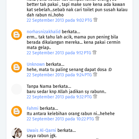
better tak pakai , tapi make sure kena ada kawan
kat sebelah...sebab nak cari toilet pun susah kalau
dah rabun ni..hoho
22 September 2013 pada 9:02 PTG
norhasnizakhalid
berkata…
erm... tak tahu lah acik, mama pun pening bila
berada dikalangan mereka... kena pakai cermin
mata gelap..
22 September 2013 pada 9:12 PTG
Unknown
berkata…
hehe, mata tu paling senang dapat dosa :D
22 September 2013 pada 9:24 PTG
Tanpa Nama berkata…
baru sedar knp Allah jadikan sy rabunn..
22 September 2013 pada 9:32 PTG
Fahmi
berkata…
Itu antara kelebihan orang rabun ni...hehehe
22 September 2013 pada 10:22 PTG
Uwais Al-Qarni
berkata…
saya rabun jgk.