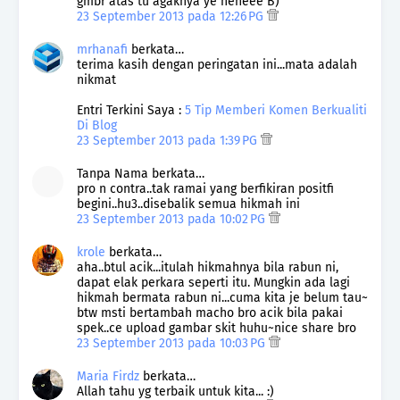
gmbr atas tu agaknya ye heheee B)
23 September 2013 pada 12:26 PG
mrhanafi
berkata…
terima kasih dengan peringatan ini...mata adalah
nikmat
Entri Terkini Saya :
5 Tip Memberi Komen Berkualiti
Di Blog
23 September 2013 pada 1:39 PG
Tanpa Nama berkata…
pro n contra..tak ramai yang berfikiran positfi
begini..hu3..disebalik semua hikmah ini
23 September 2013 pada 10:02 PG
krole
berkata…
aha..btul acik...itulah hikmahnya bila rabun ni,
dapat elak perkara seperti itu. Mungkin ada lagi
hikmah bermata rabun ni...cuma kita je belum tau~
btw msti bertambah macho bro acik bila pakai
spek..ce upload gambar skit huhu~nice share bro
23 September 2013 pada 10:03 PG
Maria Firdz
berkata…
Allah tahu yg terbaik untuk kita... :)