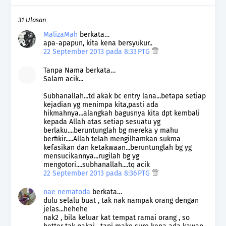
31 Ulasan
MalizaMah
berkata…
apa-apapun, kita kena bersyukur..
22 September 2013 pada 8:33 PTG
Tanpa Nama berkata…
Salam acik...
Subhanallah...td akak bc entry lana...betapa setiap
kejadian yg menimpa kita,pasti ada
hikmahnya...alangkah bagusnya kita dpt kembali
kepada Allah atas setiap sesuatu yg
berlaku....beruntunglah bg mereka y mahu
berfikir.....Allah telah mengilhamkan sukma
kefasikan dan ketakwaan...beruntunglah bg yg
mensucikannya...rugilah bg yg
mengotori....subhanallah....tq acik
22 September 2013 pada 8:36 PTG
nae nematoda
berkata…
dulu selalu buat , tak nak nampak orang dengan
jelas...hehehe
nak2 , bila keluar kat tempat ramai orang , so