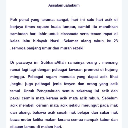
Assalamualaikum
Fuh penat yang teramat sangat, hari ini satu hari acik di
berjaya times square kuala lumpur, sambil itu meraihkan
sambutan hari lahir untuk classmate serta teman rapat di
kelas iaitu hidayah Nazri. Selamat ulang tahun ke 23
,semoga panjang umur dan murah rezeki.
Di pasaraya ini SubhanaAllah ramainya orang , memang
ramai lagi-lagi dengan pelbagai tawaran promosi di hujung
minggu. Pelbagai ragam manusia yang dapat acik lihat
,begitu juga pelbagai jenis fesyen dan orang yang acik
temui. Untuk Pengetahuan semua sekarang ini acik dah
pakai cermin mata kerana acik mata acik rabun. Sebelum
acik membeli cermin mata acik selalu merungut pada mak
dan abang, bahawa acik susah nak belajar dan sukar nak
bawa motor ketika malam kerana semua nampak kabur dan
silauan lampu di malam hari.