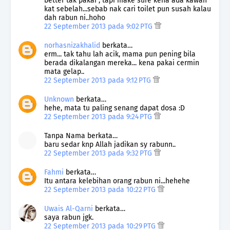
better tak pakai , tapi make sure kena ada kawan
kat sebelah...sebab nak cari toilet pun susah kalau
dah rabun ni..hoho
22 September 2013 pada 9:02 PTG
norhasnizakhalid
berkata…
erm... tak tahu lah acik, mama pun pening bila
berada dikalangan mereka... kena pakai cermin
mata gelap..
22 September 2013 pada 9:12 PTG
Unknown
berkata…
hehe, mata tu paling senang dapat dosa :D
22 September 2013 pada 9:24 PTG
Tanpa Nama berkata…
baru sedar knp Allah jadikan sy rabunn..
22 September 2013 pada 9:32 PTG
Fahmi
berkata…
Itu antara kelebihan orang rabun ni...hehehe
22 September 2013 pada 10:22 PTG
Uwais Al-Qarni
berkata…
saya rabun jgk.
22 September 2013 pada 10:29 PTG