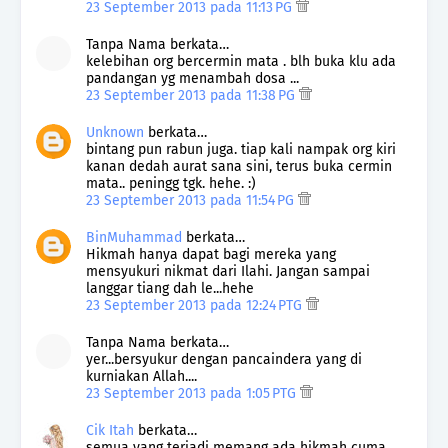
23 September 2013 pada 11:13 PG
Tanpa Nama berkata…
kelebihan org bercermin mata . blh buka klu ada
pandangan yg menambah dosa ...
23 September 2013 pada 11:38 PG
Unknown
berkata…
bintang pun rabun juga. tiap kali nampak org kiri
kanan dedah aurat sana sini, terus buka cermin
mata.. peningg tgk. hehe. :)
23 September 2013 pada 11:54 PG
BinMuhammad
berkata…
Hikmah hanya dapat bagi mereka yang
mensyukuri nikmat dari Ilahi. Jangan sampai
langgar tiang dah le...hehe
23 September 2013 pada 12:24 PTG
Tanpa Nama berkata…
yer...bersyukur dengan pancaindera yang di
kurniakan Allah....
23 September 2013 pada 1:05 PTG
Cik Itah
berkata…
semua yang terjadi memang ada hikmah cuma