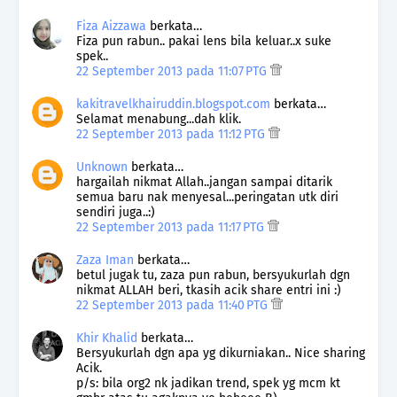
Fiza Aizzawa
berkata…
Fiza pun rabun.. pakai lens bila keluar..x suke
spek..
22 September 2013 pada 11:07 PTG
kakitravelkhairuddin.blogspot.com
berkata…
Selamat menabung...dah klik.
22 September 2013 pada 11:12 PTG
Unknown
berkata…
hargailah nikmat Allah..jangan sampai ditarik
semua baru nak menyesal...peringatan utk diri
sendiri juga..:)
22 September 2013 pada 11:17 PTG
Zaza Iman
berkata…
betul jugak tu, zaza pun rabun, bersyukurlah dgn
nikmat ALLAH beri, tkasih acik share entri ini :)
22 September 2013 pada 11:40 PTG
Khir Khalid
berkata…
Bersyukurlah dgn apa yg dikurniakan.. Nice sharing
Acik.
p/s: bila org2 nk jadikan trend, spek yg mcm kt