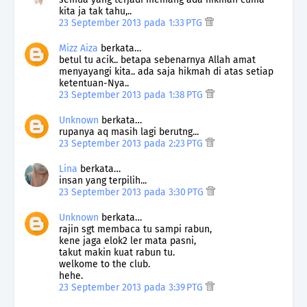
kita ja tak tahu,..
23 September 2013 pada 1:33 PTG
Mizz Aiza
berkata…
betul tu acik.. betapa sebenarnya Allah amat
menyayangi kita.. ada saja hikmah di atas setiap
ketentuan-Nya..
23 September 2013 pada 1:38 PTG
Unknown
berkata…
rupanya aq masih lagi berutng...
23 September 2013 pada 2:23 PTG
Lina
berkata…
insan yang terpilih...
23 September 2013 pada 3:30 PTG
Unknown
berkata…
rajin sgt membaca tu sampi rabun,
kene jaga elok2 ler mata pasni,
takut makin kuat rabun tu.
welkome to the club.
hehe.
23 September 2013 pada 3:39 PTG