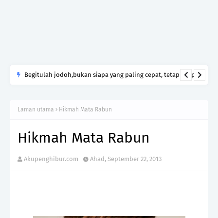
Begitulah jodoh,bukan siapa yang paling cepat, tetapi siapa
yang paling tepat.Jangan sesekali menerima seseorang hanya
kerana takut kesunyian,Jangan pula menikah hanya kerana
Laman utama
Hikmah Mata Rabun
ingin menutup mulut manusia
Hikmah Mata Rabun
Akupenghibur.com
Ahad, September 22, 2013