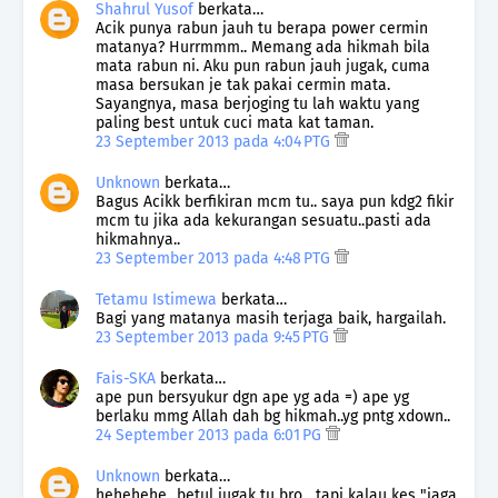
Shahrul Yusof
berkata…
Acik punya rabun jauh tu berapa power cermin
matanya? Hurrmmm.. Memang ada hikmah bila
mata rabun ni. Aku pun rabun jauh jugak, cuma
masa bersukan je tak pakai cermin mata.
Sayangnya, masa berjoging tu lah waktu yang
paling best untuk cuci mata kat taman.
23 September 2013 pada 4:04 PTG
Unknown
berkata…
Bagus Acikk berfikiran mcm tu.. saya pun kdg2 fikir
mcm tu jika ada kekurangan sesuatu..pasti ada
hikmahnya..
23 September 2013 pada 4:48 PTG
Tetamu Istimewa
berkata…
Bagi yang matanya masih terjaga baik, hargailah.
23 September 2013 pada 9:45 PTG
Fais-SKA
berkata…
ape pun bersyukur dgn ape yg ada =) ape yg
berlaku mmg Allah dah bg hikmah..yg pntg xdown..
24 September 2013 pada 6:01 PG
Unknown
berkata…
hehehehe...betul jugak tu bro....tapi kalau kes "jaga