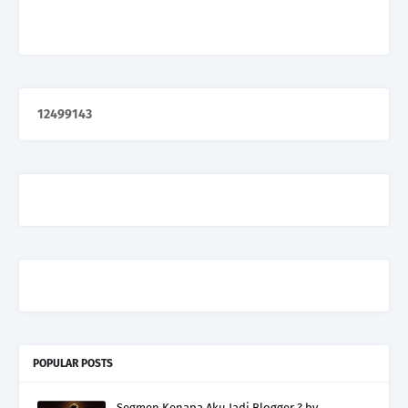
1
2
4
9
9
1
4
3
POPULAR POSTS
Segmen Kenapa Aku Jadi Blogger ? by