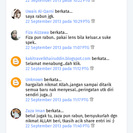
22 September 2013 pada 10:22 PTG
Uwais Al-Qarni
berkata…
saya rabun jgk.
22 September 2013 pada 10:29 PTG
Fiza Aizzawa
berkata…
Fiza pun rabun.. pakai lens bila keluar..x suke
spek..
22 September 2013 pada 11:07 PTG
kakitravelkhairuddin.blogspot.com
berkata…
Selamat menabung...dah klik.
22 September 2013 pada 11:12 PTG
Unknown
berkata…
hargailah nikmat Allah..jangan sampai ditarik
semua baru nak menyesal...peringatan utk diri
sendiri juga..:)
22 September 2013 pada 11:17 PTG
Zaza Iman
berkata…
betul jugak tu, zaza pun rabun, bersyukurlah dgn
nikmat ALLAH beri, tkasih acik share entri ini :)
22 September 2013 pada 11:40 PTG