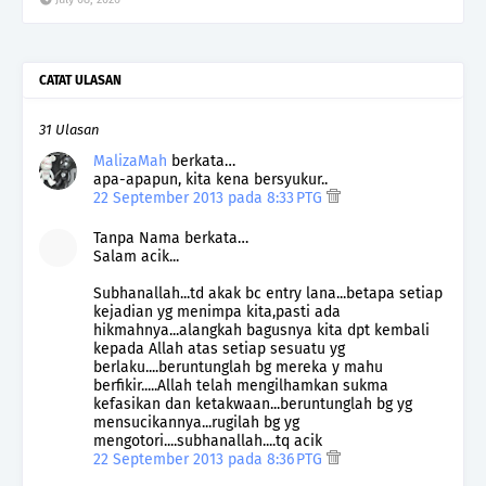
CATAT ULASAN
31 Ulasan
MalizaMah
berkata…
apa-apapun, kita kena bersyukur..
22 September 2013 pada 8:33 PTG
Tanpa Nama berkata…
Salam acik...
Subhanallah...td akak bc entry lana...betapa setiap
kejadian yg menimpa kita,pasti ada
hikmahnya...alangkah bagusnya kita dpt kembali
kepada Allah atas setiap sesuatu yg
berlaku....beruntunglah bg mereka y mahu
berfikir.....Allah telah mengilhamkan sukma
kefasikan dan ketakwaan...beruntunglah bg yg
mensucikannya...rugilah bg yg
mengotori....subhanallah....tq acik
22 September 2013 pada 8:36 PTG