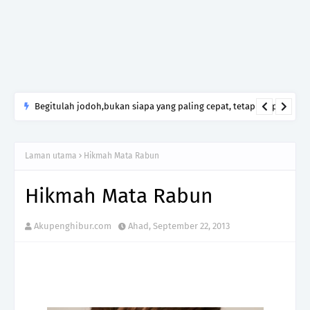
Begitulah jodoh,bukan siapa yang paling cepat, tetapi siapa
yang paling tepat.Jangan sesekali menerima seseorang hanya
kerana takut kesunyian,Jangan pula menikah hanya kerana
Laman utama
Hikmah Mata Rabun
ingin menutup mulut manusia
Hikmah Mata Rabun
Akupenghibur.com
Ahad, September 22, 2013