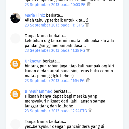
23 September 2013 pada 10:03 PG
Maria Firdz
berkata…
Allah tahu yg terbaik untuk kita... :)
23 September 2013 pada 11:13 PG
Tanpa Nama berkata…
kelebihan org bercermin mata . blh buka klu ada
pandangan yg menambah dosa ...
23 September 2013 pada 11:38 PG
Unknown
berkata…
bintang pun rabun juga. tiap kali nampak org kiri
kanan dedah aurat sana sini, terus buka cermin
mata.. peningg tgk. hehe. :)
23 September 2013 pada 11:54 PG
BinMuhammad
berkata…
Hikmah hanya dapat bagi mereka yang
mensyukuri nikmat dari Ilahi. Jangan sampai
langgar tiang dah le...hehe
23 September 2013 pada 12:24 PTG
Tanpa Nama berkata…
yer...bersyukur dengan pancaindera yang di