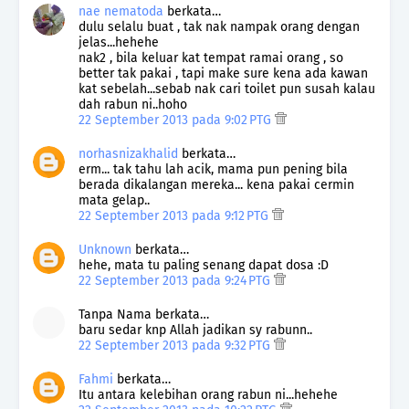
nae nematoda
berkata…
dulu selalu buat , tak nak nampak orang dengan
jelas...hehehe
nak2 , bila keluar kat tempat ramai orang , so
better tak pakai , tapi make sure kena ada kawan
kat sebelah...sebab nak cari toilet pun susah kalau
dah rabun ni..hoho
22 September 2013 pada 9:02 PTG
norhasnizakhalid
berkata…
erm... tak tahu lah acik, mama pun pening bila
berada dikalangan mereka... kena pakai cermin
mata gelap..
22 September 2013 pada 9:12 PTG
Unknown
berkata…
hehe, mata tu paling senang dapat dosa :D
22 September 2013 pada 9:24 PTG
Tanpa Nama berkata…
baru sedar knp Allah jadikan sy rabunn..
22 September 2013 pada 9:32 PTG
Fahmi
berkata…
Itu antara kelebihan orang rabun ni...hehehe