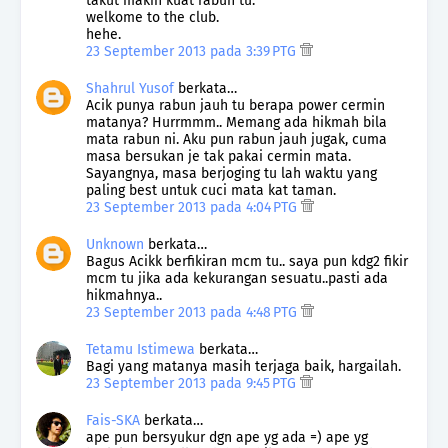
takut makin kuat rabun tu.
welkome to the club.
hehe.
23 September 2013 pada 3:39 PTG
Shahrul Yusof
berkata…
Acik punya rabun jauh tu berapa power cermin
matanya? Hurrmmm.. Memang ada hikmah bila
mata rabun ni. Aku pun rabun jauh jugak, cuma
masa bersukan je tak pakai cermin mata.
Sayangnya, masa berjoging tu lah waktu yang
paling best untuk cuci mata kat taman.
23 September 2013 pada 4:04 PTG
Unknown
berkata…
Bagus Acikk berfikiran mcm tu.. saya pun kdg2 fikir
mcm tu jika ada kekurangan sesuatu..pasti ada
hikmahnya..
23 September 2013 pada 4:48 PTG
Tetamu Istimewa
berkata…
Bagi yang matanya masih terjaga baik, hargailah.
23 September 2013 pada 9:45 PTG
Fais-SKA
berkata…
ape pun bersyukur dgn ape yg ada =) ape yg