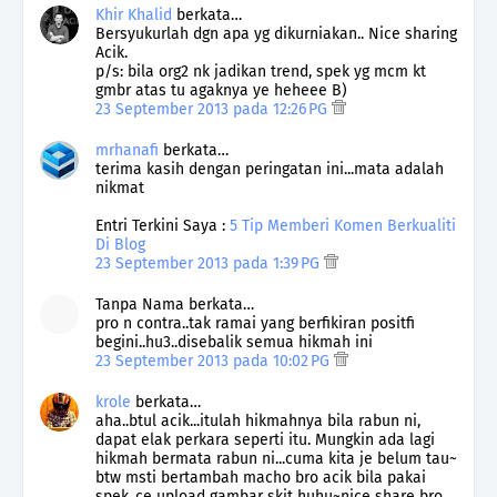
Khir Khalid
berkata…
Bersyukurlah dgn apa yg dikurniakan.. Nice sharing
Acik.
p/s: bila org2 nk jadikan trend, spek yg mcm kt
gmbr atas tu agaknya ye heheee B)
23 September 2013 pada 12:26 PG
mrhanafi
berkata…
terima kasih dengan peringatan ini...mata adalah
nikmat
Entri Terkini Saya :
5 Tip Memberi Komen Berkualiti
Di Blog
23 September 2013 pada 1:39 PG
Tanpa Nama berkata…
pro n contra..tak ramai yang berfikiran positfi
begini..hu3..disebalik semua hikmah ini
23 September 2013 pada 10:02 PG
krole
berkata…
aha..btul acik...itulah hikmahnya bila rabun ni,
dapat elak perkara seperti itu. Mungkin ada lagi
hikmah bermata rabun ni...cuma kita je belum tau~
btw msti bertambah macho bro acik bila pakai
spek..ce upload gambar skit huhu~nice share bro