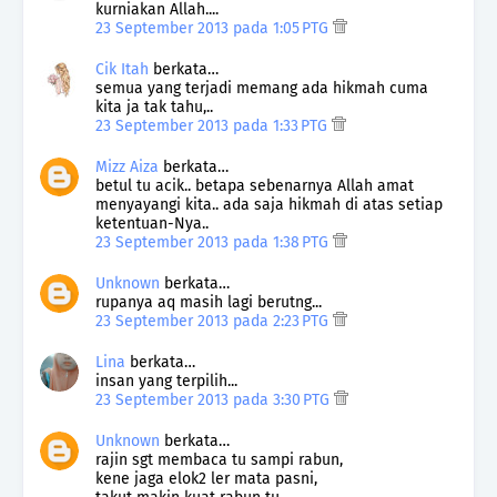
kurniakan Allah....
23 September 2013 pada 1:05 PTG
Cik Itah
berkata…
semua yang terjadi memang ada hikmah cuma
kita ja tak tahu,..
23 September 2013 pada 1:33 PTG
Mizz Aiza
berkata…
betul tu acik.. betapa sebenarnya Allah amat
menyayangi kita.. ada saja hikmah di atas setiap
ketentuan-Nya..
23 September 2013 pada 1:38 PTG
Unknown
berkata…
rupanya aq masih lagi berutng...
23 September 2013 pada 2:23 PTG
Lina
berkata…
insan yang terpilih...
23 September 2013 pada 3:30 PTG
Unknown
berkata…
rajin sgt membaca tu sampi rabun,
kene jaga elok2 ler mata pasni,