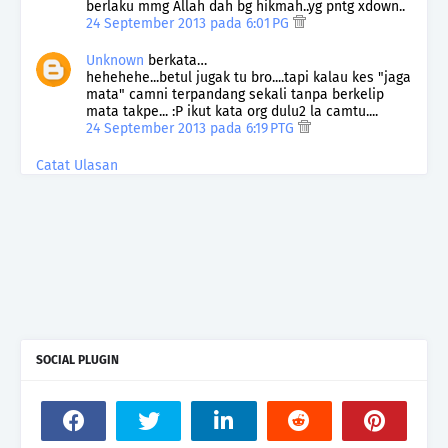
berlaku mmg Allah dah bg hikmah..yg pntg xdown..
24 September 2013 pada 6:01 PG
Unknown
berkata…
hehehehe...betul jugak tu bro....tapi kalau kes "jaga
mata" camni terpandang sekali tanpa berkelip
mata takpe... :P ikut kata org dulu2 la camtu....
24 September 2013 pada 6:19 PTG
Catat Ulasan
SOCIAL PLUGIN