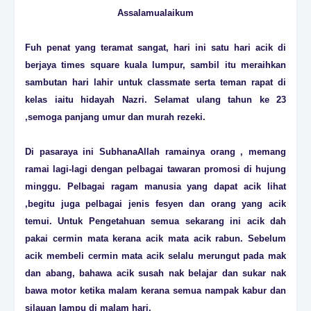
Assalamualaikum
Fuh penat yang teramat sangat, hari ini satu hari acik di
berjaya times square kuala lumpur, sambil itu meraihkan
sambutan hari lahir untuk classmate serta teman rapat di
kelas iaitu hidayah Nazri. Selamat ulang tahun ke 23
,semoga panjang umur dan murah rezeki.
Di pasaraya ini SubhanaAllah ramainya orang , memang
ramai lagi-lagi dengan pelbagai tawaran promosi di hujung
minggu. Pelbagai ragam manusia yang dapat acik lihat
,begitu juga pelbagai jenis fesyen dan orang yang acik
temui. Untuk Pengetahuan semua sekarang ini acik dah
pakai cermin mata kerana acik mata acik rabun. Sebelum
acik membeli cermin mata acik selalu merungut pada mak
dan abang, bahawa acik susah nak belajar dan sukar nak
bawa motor ketika malam kerana semua nampak kabur dan
silauan lampu di malam hari.