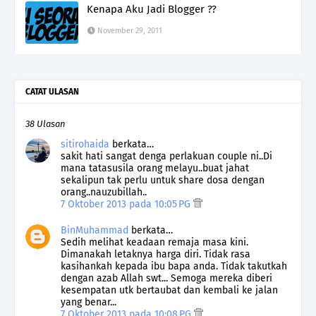
Kenapa Aku Jadi Blogger ??
November 29, 2011
CATAT ULASAN
38 Ulasan
sitirohaida
berkata…
sakit hati sangat denga perlakuan couple ni..Di
mana tatasusila orang melayu..buat jahat
sekalipun tak perlu untuk share dosa dengan
orang..nauzubillah..
7 Oktober 2013 pada 10:05 PG
BinMuhammad
berkata…
Sedih melihat keadaan remaja masa kini.
Dimanakah letaknya harga diri. Tidak rasa
kasihankah kepada ibu bapa anda. Tidak takutkah
dengan azab Allah swt... Semoga mereka diberi
kesempatan utk bertaubat dan kembali ke jalan
yang benar...
7 Oktober 2013 pada 10:08 PG