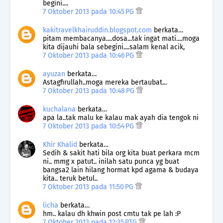
begini....
7 Oktober 2013 pada 10:45 PG
kakitravelkhairuddin.blogspot.com
berkata…
pitam membacanya....dosa...tak ingat mati....moga
kita dijauhi bala sebegini....salam kenal acik,
7 Oktober 2013 pada 10:46 PG
ayuzan
berkata…
Astagfirullah..moga mereka bertaubat...
7 Oktober 2013 pada 10:48 PG
kuchalana
berkata…
apa la..tak malu ke kalau mak ayah dia tengok ni
7 Oktober 2013 pada 10:54 PG
Khir Khalid
berkata…
Sedih & sakit hati bila org kita buat perkara mcm
ni.. mmg x patut.. inilah satu punca yg buat
bangsa2 lain hilang hormat kpd agama & budaya
kita.. teruk betul..
7 Oktober 2013 pada 11:50 PG
licha
berkata…
hm.. kalau dh khwin post cmtu tak pe lah :P
7 Oktober 2013 pada 12:35 PTG