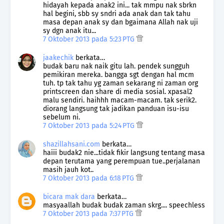
hidayah kepada anak2 ini... tak mmpu nak sbrkn
hal begini, sbb sy sndri ada anak dan tak tahu
masa depan anak sy dan bgaimana Allah nak uji
sy dgn anak itu...
7 Oktober 2013 pada 5:23 PTG
jaakechik
berkata…
budak baru nak naik gitu lah. pendek sungguh
pemikiran mereka. bangga sgt dengan hal mcm
tuh. tp tak tahu yg zaman sekarang ni zaman org
printscreen dan share di media sosial. xpasal2
malu sendiri. haihhh macam-macam. tak serik2.
diorang langsung tak jadikan panduan isu-isu
sebelum ni.
7 Oktober 2013 pada 5:24 PTG
shazillahsani.com
berkata…
haiii budak2 nie...tidak fikir langsung tentang masa
depan terutama yang perempuan tue..perjalanan
masih jauh kot..
7 Oktober 2013 pada 6:18 PTG
bicara mak dara
berkata…
masyaallah budak budak zaman skrg.... speechless
7 Oktober 2013 pada 7:37 PTG