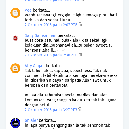
Vee
berkata…
Wahh kecewa tgk org gini. Sigh. Semoga pintu hati
terbuka dan sedar. Huhu.
7 Oktober 2013 pada 2:07 PTG
Sally Samsaiman
berkata…
buat dosa satu hal, pulak ajak kita sekali tgk
kelakuan dia...subhanaAllah...tu bukan sweet, tu
bengong lahaiii... -__-'
7 Oktober 2013 pada 2:36 PTG
Affy Afiqah
berkata…
Tak tahu nak cakap apa, speechless. Tak nak
comment lebih-lebih tapi semoga mereka-mereka
ini diberikan hidayah daripada Allah swt untuk
berubah dan bertaubat.
Ini laa dia keburukan social medias dan alat
komunikasi yang canggih kalau kita tak tahu guna
dengan betul.
7 Oktober 2013 pada 3:27 PTG
onlajer
berkata…
ini apa punya bengong dah la tak senonoh tak