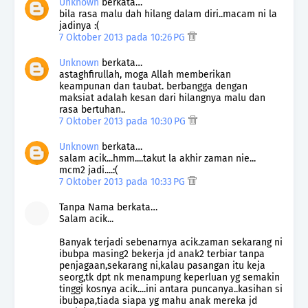
Unknown
berkata…
bila rasa malu dah hilang dalam diri..macam ni la
jadinya :(
7 Oktober 2013 pada 10:26 PG
Unknown
berkata…
astaghfirullah, moga Allah memberikan
keampunan dan taubat. berbangga dengan
maksiat adalah kesan dari hilangnya malu dan
rasa bertuhan..
7 Oktober 2013 pada 10:30 PG
Unknown
berkata…
salam acik...hmm....takut la akhir zaman nie...
mcm2 jadi....:(
7 Oktober 2013 pada 10:33 PG
Tanpa Nama berkata…
Salam acik...
Banyak terjadi sebenarnya acik.zaman sekarang ni
ibubpa masing2 bekerja jd anak2 terbiar tanpa
penjagaan,sekarang ni,kalau pasangan itu keja
seorg,tk dpt nk menampung keperluan yg semakin
tinggi kosnya acik....ini antara puncanya..kasihan si
ibubapa,tiada siapa yg mahu anak mereka jd