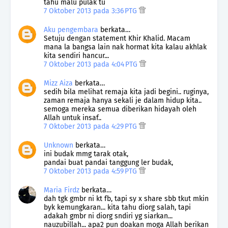
tahu malu pulak tu
7 Oktober 2013 pada 3:36 PTG
Aku pengembara
berkata…
Setuju dengan statement Khir Khalid. Macam
mana la bangsa lain nak hormat kita kalau akhlak
kita sendiri hancur...
7 Oktober 2013 pada 4:04 PTG
Mizz Aiza
berkata…
sedih bila melihat remaja kita jadi begini.. ruginya,
zaman remaja hanya sekali je dalam hidup kita..
semoga mereka semua diberikan hidayah oleh
Allah untuk insaf..
7 Oktober 2013 pada 4:29 PTG
Unknown
berkata…
ini budak mmg tarak otak,
pandai buat pandai tanggung ler budak,
7 Oktober 2013 pada 4:59 PTG
Maria Firdz
berkata…
dah tgk gmbr ni kt fb, tapi sy x share sbb tkut mkin
byk kemungkaran... kita tahu diorg salah, tapi
adakah gmbr ni diorg sndiri yg siarkan...
nauzubillah... apa2 pun doakan moga Allah berikan