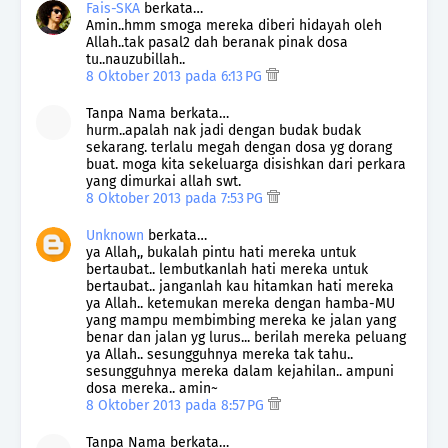
Fais-SKA
berkata…
Amin..hmm smoga mereka diberi hidayah oleh
Allah..tak pasal2 dah beranak pinak dosa
tu..nauzubillah..
8 Oktober 2013 pada 6:13 PG
Tanpa Nama berkata…
hurm..apalah nak jadi dengan budak budak
sekarang. terlalu megah dengan dosa yg dorang
buat. moga kita sekeluarga disishkan dari perkara
yang dimurkai allah swt.
8 Oktober 2013 pada 7:53 PG
Unknown
berkata…
ya Allah,, bukalah pintu hati mereka untuk
bertaubat.. lembutkanlah hati mereka untuk
bertaubat.. janganlah kau hitamkan hati mereka
ya Allah.. ketemukan mereka dengan hamba-MU
yang mampu membimbing mereka ke jalan yang
benar dan jalan yg lurus... berilah mereka peluang
ya Allah.. sesungguhnya mereka tak tahu..
sesungguhnya mereka dalam kejahilan.. ampuni
dosa mereka.. amin~
8 Oktober 2013 pada 8:57 PG
Tanpa Nama berkata…