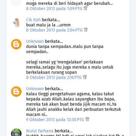
moga mereka di beri hidayah agar berubah...
8 Oktober 2013 pada 1:09 PTG
Cik Itah
berkata…
buat malu ja la ...urmm
8 Oktober 2013 pada 2:04 PTG
Unknown
berkata…
dunia tanpa sempadan..malu pun tanpa
sempadan..
selagi ramai yg 'mengalakan' perlakuan
mereka..selagu itu juga mereka x malu untuk
berkelakuan rurang sopan
8 Oktober 2013 pada 2:16 PTG
Unknown
berkata…
Kalau tinggi pengetahuan agama, kalau takut
kepada azab Allah..kalau sayangkan ibu bapa,
mereka tak akan buat benda jijik macam ni..Ya
Allah jauhi anakku kelak dari perbuatan terkutuk
macam ni..
9 Oktober 2013 pada 12:30 PTG
Nurul Farhana
berkata…