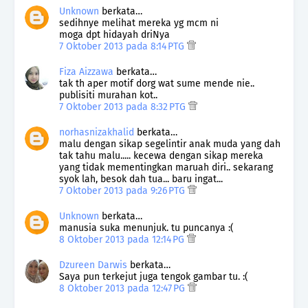
Unknown
berkata…
sedihnye melihat mereka yg mcm ni
moga dpt hidayah driNya
7 Oktober 2013 pada 8:14 PTG
Fiza Aizzawa
berkata…
tak th aper motif dorg wat sume mende nie..
publisiti murahan kot..
7 Oktober 2013 pada 8:32 PTG
norhasnizakhalid
berkata…
malu dengan sikap segelintir anak muda yang dah
tak tahu malu..... kecewa dengan sikap mereka
yang tidak mementingkan maruah diri.. sekarang
syok lah, besok dah tua... baru ingat...
7 Oktober 2013 pada 9:26 PTG
Unknown
berkata…
manusia suka menunjuk. tu puncanya :(
8 Oktober 2013 pada 12:14 PG
Dzureen Darwis
berkata…
Saya pun terkejut juga tengok gambar tu. :(
8 Oktober 2013 pada 12:47 PG