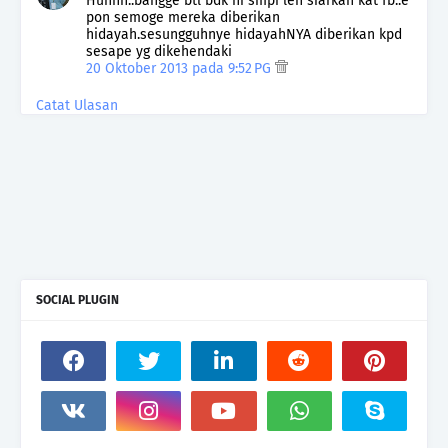
Huhhh..bangge btl bdk ni smpi leh siarkan kat fb..e
pon semoge mereka diberikan
hidayah.sesungguhnye hidayahNYA diberikan kpd
sesape yg dikehendaki
20 Oktober 2013 pada 9:52 PG
Catat Ulasan
SOCIAL PLUGIN