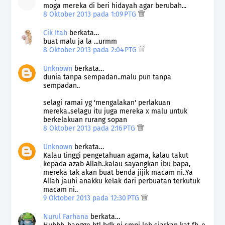
moga mereka di beri hidayah agar berubah...
8 Oktober 2013 pada 1:09 PTG
Cik Itah
berkata…
buat malu ja la ...urmm
8 Oktober 2013 pada 2:04 PTG
Unknown
berkata…
dunia tanpa sempadan..malu pun tanpa
sempadan..
selagi ramai yg 'mengalakan' perlakuan
mereka..selagu itu juga mereka x malu untuk
berkelakuan rurang sopan
8 Oktober 2013 pada 2:16 PTG
Unknown
berkata…
Kalau tinggi pengetahuan agama, kalau takut
kepada azab Allah..kalau sayangkan ibu bapa,
mereka tak akan buat benda jijik macam ni..Ya
Allah jauhi anakku kelak dari perbuatan terkutuk
macam ni..
9 Oktober 2013 pada 12:30 PTG
Nurul Farhana
berkata…