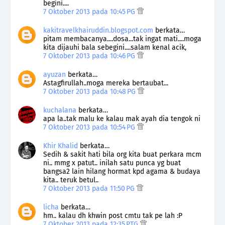
begini....
7 Oktober 2013 pada 10:45 PG
kakitravelkhairuddin.blogspot.com
berkata…
pitam membacanya....dosa...tak ingat mati....moga
kita dijauhi bala sebegini....salam kenal acik,
7 Oktober 2013 pada 10:46 PG
ayuzan
berkata…
Astagfirullah..moga mereka bertaubat...
7 Oktober 2013 pada 10:48 PG
kuchalana
berkata…
apa la..tak malu ke kalau mak ayah dia tengok ni
7 Oktober 2013 pada 10:54 PG
Khir Khalid
berkata…
Sedih & sakit hati bila org kita buat perkara mcm
ni.. mmg x patut.. inilah satu punca yg buat
bangsa2 lain hilang hormat kpd agama & budaya
kita.. teruk betul..
7 Oktober 2013 pada 11:50 PG
licha
berkata…
hm.. kalau dh khwin post cmtu tak pe lah :P
7 Oktober 2013 pada 12:35 PTG