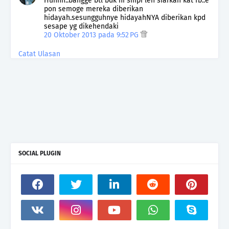
Huhhh..bangge btl bdk ni smpi leh siarkan kat fb..e
pon semoge mereka diberikan
hidayah.sesungguhnye hidayahNYA diberikan kpd
sesape yg dikehendaki
20 Oktober 2013 pada 9:52 PG
Catat Ulasan
SOCIAL PLUGIN