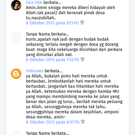
Fais-SKA
berkata…
Amin..hmm smoga mereka diberi hidayah oleh
Allah..tak pasal2 dah beranak pinak dosa
tu..nauzubillah..
8 Oktober 2013 pada 6:13 PG
Tanpa Nama berkata…
hurm..apalah nak jadi dengan budak budak
sekarang. terlalu megah dengan dosa yg dorang
buat. moga kita sekeluarga disishkan dari perkara
yang dimurkai allah swt.
8 Oktober 2013 pada 7:53 PG
Unknown
berkata…
ya Allah,, bukalah pintu hati mereka untuk
bertaubat.. lembutkanlah hati mereka untuk
bertaubat.. janganlah kau hitamkan hati mereka
ya Allah.. ketemukan mereka dengan hamba-MU
yang mampu membimbing mereka ke jalan yang
benar dan jalan yg lurus... berilah mereka peluang
ya Allah.. sesungguhnya mereka tak tahu..
sesungguhnya mereka dalam kejahilan.. ampuni
dosa mereka.. amin~
8 Oktober 2013 pada 8:57 PG
Tanpa Nama berkata…