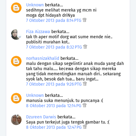
Unknown
berkata…
sedihnye melihat mereka yg mcm ni
moga dpt hidayah driNya
7 Oktober 2013 pada 8:14 PTG
Fiza Aizzawa
berkata…
tak th aper motif dorg wat sume mende nie..
publisiti murahan kot..
7 Oktober 2013 pada 8:32 PTG
norhasnizakhalid
berkata…
malu dengan sikap segelintir anak muda yang dah
tak tahu malu..... kecewa dengan sikap mereka
yang tidak mementingkan maruah diri.. sekarang
syok lah, besok dah tua... baru ingat...
7 Oktober 2013 pada 9:26 PTG
Unknown
berkata…
manusia suka menunjuk. tu puncanya :(
8 Oktober 2013 pada 12:14 PG
Dzureen Darwis
berkata…
Saya pun terkejut juga tengok gambar tu. :(
8 Oktober 2013 pada 12:47 PG