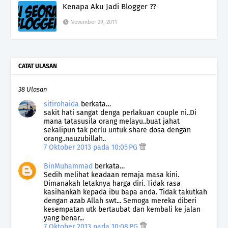
Kenapa Aku Jadi Blogger ??
November 29, 2011
CATAT ULASAN
38 Ulasan
sitirohaida
berkata…
sakit hati sangat denga perlakuan couple ni..Di
mana tatasusila orang melayu..buat jahat
sekalipun tak perlu untuk share dosa dengan
orang..nauzubillah..
7 Oktober 2013 pada 10:05 PG
BinMuhammad
berkata…
Sedih melihat keadaan remaja masa kini.
Dimanakah letaknya harga diri. Tidak rasa
kasihankah kepada ibu bapa anda. Tidak takutkah
dengan azab Allah swt... Semoga mereka diberi
kesempatan utk bertaubat dan kembali ke jalan
yang benar...
7 Oktober 2013 pada 10:08 PG