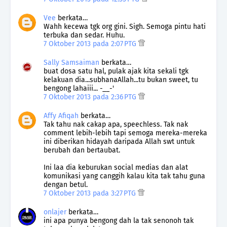
Vee
berkata…
Wahh kecewa tgk org gini. Sigh. Semoga pintu hati
terbuka dan sedar. Huhu.
7 Oktober 2013 pada 2:07 PTG
Sally Samsaiman
berkata…
buat dosa satu hal, pulak ajak kita sekali tgk
kelakuan dia...subhanaAllah...tu bukan sweet, tu
bengong lahaiii... -__-'
7 Oktober 2013 pada 2:36 PTG
Affy Afiqah
berkata…
Tak tahu nak cakap apa, speechless. Tak nak
comment lebih-lebih tapi semoga mereka-mereka
ini diberikan hidayah daripada Allah swt untuk
berubah dan bertaubat.
Ini laa dia keburukan social medias dan alat
komunikasi yang canggih kalau kita tak tahu guna
dengan betul.
7 Oktober 2013 pada 3:27 PTG
onlajer
berkata…
ini apa punya bengong dah la tak senonoh tak