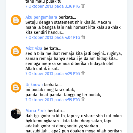
tahu malu pulak tu
7 Oktober 2013 pada 3:36 PTG
Aku pengembara
berkata…
Setuju dengan statement Khir Khalid. Macam
mana la bangsa lain nak hormat kita kalau akhlak
kita sendiri hancur...
7 Oktober 2013 pada 4:04 PTG
Mizz Aiza
berkata…
sedih bila melihat remaja kita jadi begini.. ruginya,
zaman remaja hanya sekali je dalam hidup kita..
semoga mereka semua diberikan hidayah oleh
Allah untuk insaf..
7 Oktober 2013 pada 4:29 PTG
Unknown
berkata…
ini budak mmg tarak otak,
pandai buat pandai tanggung ler budak,
7 Oktober 2013 pada 4:59 PTG
Maria Firdz
berkata…
dah tgk gmbr ni kt fb, tapi sy x share sbb tkut mkin
byk kemungkaran... kita tahu diorg salah, tapi
adakah gmbr ni diorg sndiri yg siarkan...
nauzubillah... apa2 pun doakan moga Allah berikan