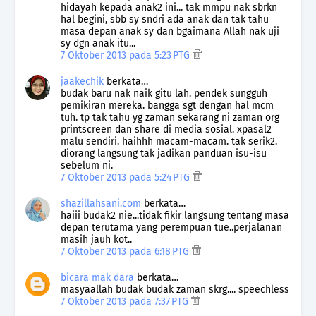
hidayah kepada anak2 ini... tak mmpu nak sbrkn
hal begini, sbb sy sndri ada anak dan tak tahu
masa depan anak sy dan bgaimana Allah nak uji
sy dgn anak itu...
7 Oktober 2013 pada 5:23 PTG
jaakechik
berkata…
budak baru nak naik gitu lah. pendek sungguh
pemikiran mereka. bangga sgt dengan hal mcm
tuh. tp tak tahu yg zaman sekarang ni zaman org
printscreen dan share di media sosial. xpasal2
malu sendiri. haihhh macam-macam. tak serik2.
diorang langsung tak jadikan panduan isu-isu
sebelum ni.
7 Oktober 2013 pada 5:24 PTG
shazillahsani.com
berkata…
haiii budak2 nie...tidak fikir langsung tentang masa
depan terutama yang perempuan tue..perjalanan
masih jauh kot..
7 Oktober 2013 pada 6:18 PTG
bicara mak dara
berkata…
masyaallah budak budak zaman skrg.... speechless
7 Oktober 2013 pada 7:37 PTG