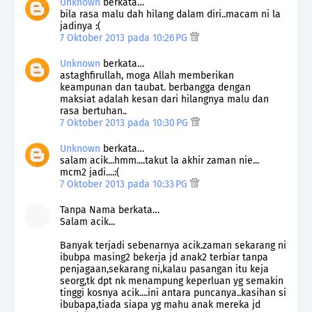
Unknown
berkata…
bila rasa malu dah hilang dalam diri..macam ni la
jadinya :(
7 Oktober 2013 pada 10:26 PG
Unknown
berkata…
astaghfirullah, moga Allah memberikan
keampunan dan taubat. berbangga dengan
maksiat adalah kesan dari hilangnya malu dan
rasa bertuhan..
7 Oktober 2013 pada 10:30 PG
Unknown
berkata…
salam acik...hmm....takut la akhir zaman nie...
mcm2 jadi....:(
7 Oktober 2013 pada 10:33 PG
Tanpa Nama berkata…
Salam acik...
Banyak terjadi sebenarnya acik.zaman sekarang ni
ibubpa masing2 bekerja jd anak2 terbiar tanpa
penjagaan,sekarang ni,kalau pasangan itu keja
seorg,tk dpt nk menampung keperluan yg semakin
tinggi kosnya acik....ini antara puncanya..kasihan si
ibubapa,tiada siapa yg mahu anak mereka jd