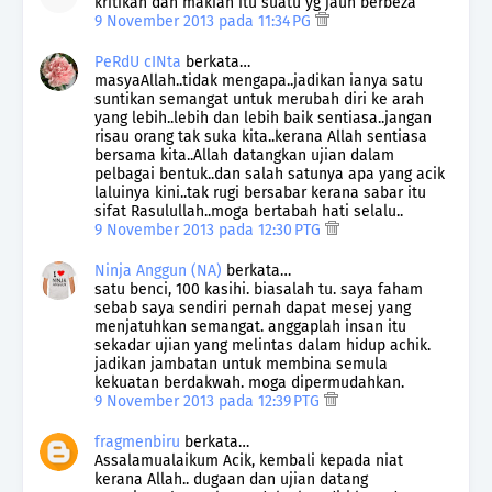
kritikan dan makian itu suatu yg jauh berbeza
9 November 2013 pada 11:34 PG
PeRdU cINta
berkata…
masyaAllah..tidak mengapa..jadikan ianya satu
suntikan semangat untuk merubah diri ke arah
yang lebih..lebih dan lebih baik sentiasa..jangan
risau orang tak suka kita..kerana Allah sentiasa
bersama kita..Allah datangkan ujian dalam
pelbagai bentuk..dan salah satunya apa yang acik
laluinya kini..tak rugi bersabar kerana sabar itu
sifat Rasulullah..moga bertabah hati selalu..
9 November 2013 pada 12:30 PTG
Ninja Anggun (NA)
berkata…
satu benci, 100 kasihi. biasalah tu. saya faham
sebab saya sendiri pernah dapat mesej yang
menjatuhkan semangat. anggaplah insan itu
sekadar ujian yang melintas dalam hidup achik.
jadikan jambatan untuk membina semula
kekuatan berdakwah. moga dipermudahkan.
9 November 2013 pada 12:39 PTG
fragmenbiru
berkata…
Assalamualaikum Acik, kembali kepada niat
kerana Allah.. dugaan dan ujian datang