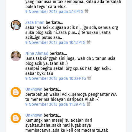
yang manusia ni tak sempurna. Kalau ada tersalah
boleh tegur cara elok.
9 November 2013 pada 5:13 PTG
Zaza Iman
berkata…
sabar ya acik..dugaan acik ni.. jgn sdh, semua org
suka blog acik ni..zaza pun.. :) teruskan usaha
acik..jgn putus asa..
9 November 2013 pada 10:12 PTG
Nina Ahmad
berkata…
lama tak singgah sini juga.. wah dh 5 tahun usia
blog acik ya. tahniah :)
sampai begitu sekali org xpuas hati dgn acik..
sabar byk2 tau
9 November 2013 pada 10:22 PTG
Unknown
berkata…
bertabahlah wahai Acik...semoga penghantar WA
tu menerima hidayah daripada Allah :-)
9 November 2013 pada 11:29 PTG
Unknown
berkata…
Kemungkinan mesej itu adalah dari
syaitan..haha..sakit hati jugak saya
membacanya..ada ke keji org macam tu..tak