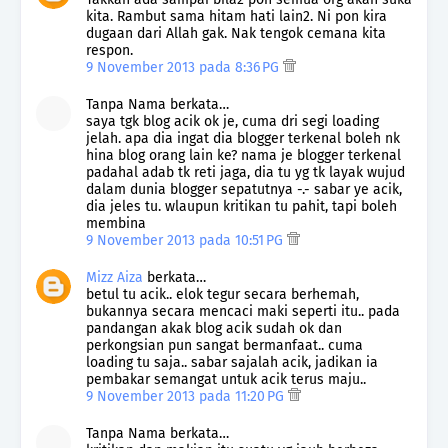
kita. Rambut sama hitam hati lain2. Ni pon kira
dugaan dari Allah gak. Nak tengok cemana kita
respon.
9 November 2013 pada 8:36 PG
Tanpa Nama berkata…
saya tgk blog acik ok je, cuma dri segi loading
jelah. apa dia ingat dia blogger terkenal boleh nk
hina blog orang lain ke? nama je blogger terkenal
padahal adab tk reti jaga, dia tu yg tk layak wujud
dalam dunia blogger sepatutnya -.- sabar ye acik,
dia jeles tu. wlaupun kritikan tu pahit, tapi boleh
membina
9 November 2013 pada 10:51 PG
Mizz Aiza
berkata…
betul tu acik.. elok tegur secara berhemah,
bukannya secara mencaci maki seperti itu.. pada
pandangan akak blog acik sudah ok dan
perkongsian pun sangat bermanfaat.. cuma
loading tu saja.. sabar sajalah acik, jadikan ia
pembakar semangat untuk acik terus maju..
9 November 2013 pada 11:20 PG
Tanpa Nama berkata…