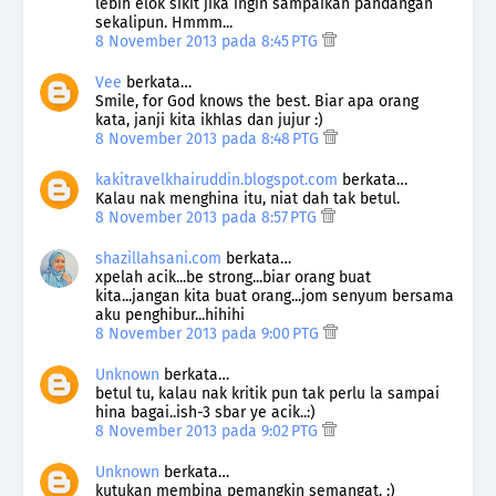
lebih elok sikit jika ingin sampaikan pandangan
sekalipun. Hmmm...
8 November 2013 pada 8:45 PTG
Vee
berkata…
Smile, for God knows the best. Biar apa orang
kata, janji kita ikhlas dan jujur :)
8 November 2013 pada 8:48 PTG
kakitravelkhairuddin.blogspot.com
berkata…
Kalau nak menghina itu, niat dah tak betul.
8 November 2013 pada 8:57 PTG
shazillahsani.com
berkata…
xpelah acik...be strong...biar orang buat
kita...jangan kita buat orang...jom senyum bersama
aku penghibur...hihihi
8 November 2013 pada 9:00 PTG
Unknown
berkata…
betul tu, kalau nak kritik pun tak perlu la sampai
hina bagai..ish-3 sbar ye acik..:)
8 November 2013 pada 9:02 PTG
Unknown
berkata…
kutukan membina pemangkin semangat. :)