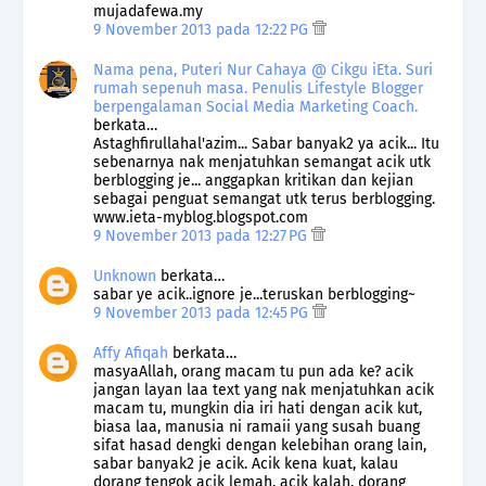
mujadafewa.my
9 November 2013 pada 12:22 PG
Nama pena, Puteri Nur Cahaya @ Cikgu iEta. Suri
rumah sepenuh masa. Penulis Lifestyle Blogger
berpengalaman Social Media Marketing Coach.
berkata…
Astaghfirullahal'azim... Sabar banyak2 ya acik... Itu
sebenarnya nak menjatuhkan semangat acik utk
berblogging je... anggapkan kritikan dan kejian
sebagai penguat semangat utk terus berblogging.
www.ieta-myblog.blogspot.com
9 November 2013 pada 12:27 PG
Unknown
berkata…
sabar ye acik..ignore je...teruskan berblogging~
9 November 2013 pada 12:45 PG
Affy Afiqah
berkata…
masyaAllah, orang macam tu pun ada ke? acik
jangan layan laa text yang nak menjatuhkan acik
macam tu, mungkin dia iri hati dengan acik kut,
biasa laa, manusia ni ramaii yang susah buang
sifat hasad dengki dengan kelebihan orang lain,
sabar banyak2 je acik. Acik kena kuat, kalau
dorang tengok acik lemah, acik kalah, dorang