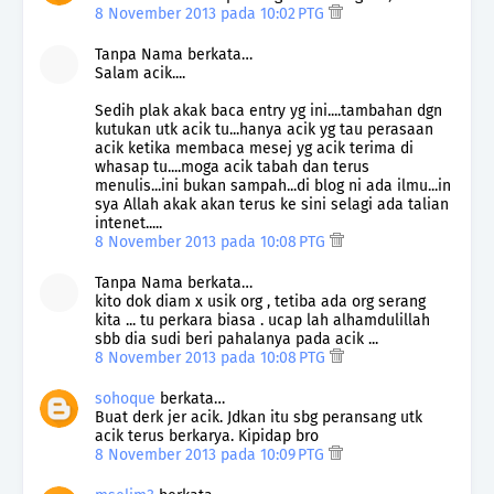
8 November 2013 pada 10:02 PTG
Tanpa Nama berkata…
Salam acik....
Sedih plak akak baca entry yg ini....tambahan dgn
kutukan utk acik tu...hanya acik yg tau perasaan
acik ketika membaca mesej yg acik terima di
whasap tu....moga acik tabah dan terus
menulis...ini bukan sampah...di blog ni ada ilmu...in
sya Allah akak akan terus ke sini selagi ada talian
intenet.....
8 November 2013 pada 10:08 PTG
Tanpa Nama berkata…
kito dok diam x usik org , tetiba ada org serang
kita ... tu perkara biasa . ucap lah alhamdulillah
sbb dia sudi beri pahalanya pada acik ...
8 November 2013 pada 10:08 PTG
sohoque
berkata…
Buat derk jer acik. Jdkan itu sbg peransang utk
acik terus berkarya. Kipidap bro
8 November 2013 pada 10:09 PTG