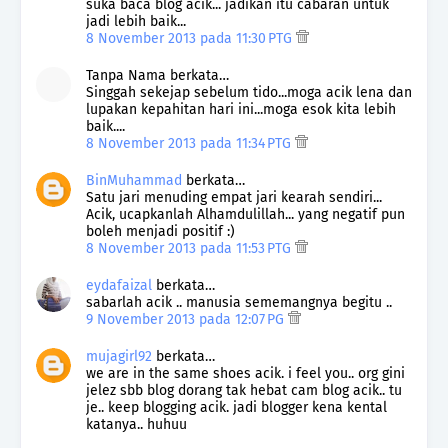
suka baca blog acik... jadikan itu cabaran untuk
jadi lebih baik...
8 November 2013 pada 11:30 PTG
Tanpa Nama berkata…
Singgah sekejap sebelum tido...moga acik lena dan
lupakan kepahitan hari ini...moga esok kita lebih
baik....
8 November 2013 pada 11:34 PTG
BinMuhammad
berkata…
Satu jari menuding empat jari kearah sendiri...
Acik, ucapkanlah Alhamdulillah... yang negatif pun
boleh menjadi positif :)
8 November 2013 pada 11:53 PTG
eydafaizal
berkata…
sabarlah acik .. manusia sememangnya begitu ..
9 November 2013 pada 12:07 PG
mujagirl92
berkata…
we are in the same shoes acik. i feel you.. org gini
jelez sbb blog dorang tak hebat cam blog acik.. tu
je.. keep blogging acik. jadi blogger kena kental
katanya.. huhuu