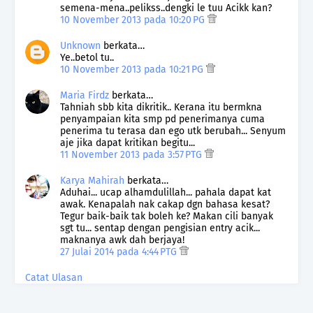
semena-mena..pelikss..dengki le tuu Acikk kan?
10 November 2013 pada 10:20 PG
Unknown
berkata…
Ye..betol tu..
10 November 2013 pada 10:21 PG
Maria Firdz
berkata…
Tahniah sbb kita dikritik.. Kerana itu bermkna
penyampaian kita smp pd penerimanya cuma
penerima tu terasa dan ego utk berubah... Senyum
aje jika dapat kritikan begitu...
11 November 2013 pada 3:57 PTG
Karya Mahirah
berkata…
Aduhai... ucap alhamdulillah... pahala dapat kat
awak. Kenapalah nak cakap dgn bahasa kesat?
Tegur baik-baik tak boleh ke? Makan cili banyak
sgt tu... sentap dengan pengisian entry acik...
maknanya awk dah berjaya!
27 Julai 2014 pada 4:44 PTG
Catat Ulasan