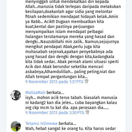
menyinggah untuk mendekatkan diri kepada
Allah...manusia tidak terlepas daripada melakukan
kesilapan,doakanlah agar sidia yang melontar
fitnah sedemikian mendapat hidayah kelak..Amin
ya Rabb... Acik!!! Dugaan membuatkan kita
kuat,kental dan pastinya perjuangan
menyampaikan islam mendapat pelbagai
halangan terutamanya mereka yang hasad dan
dengki...Nauzubillahi min zalik.. Namun,sejujurnya
mengikut pendapat Abak,perlu juga kita
muhasabah sejenak,apakan penyebabnya ada
yang hasad dan dengki dengan kita,kadangkala
kita tidak sedar.. Abak pernah alami situasi sperti
Acik dan Abak berundur seketika mencari
asbabnya,Alhamdulillah... paling peting,niat dan
Allah tempat pergantungan kita...
9 November 2013 pada 1:37 PTG
MalizaMah
berkata…
isyh... mohon acik terus tabah. biasalah manusia
ni kadang2 kan dia jeles... cuba bayangkan kalau
org ckp mcm tu kat dia. apa perasaan dia......
9 November 2013 pada 3:30 PTG
Tetamu Istimewa
berkata…
Wah, hebat sangat ke orang tu. Kita harus sedar