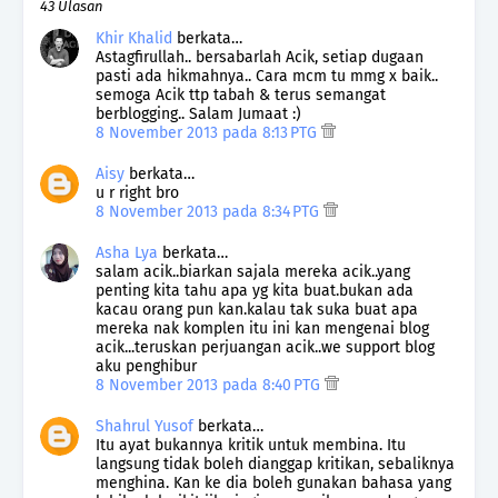
43 Ulasan
Khir Khalid
berkata…
Astagfirullah.. bersabarlah Acik, setiap dugaan
pasti ada hikmahnya.. Cara mcm tu mmg x baik..
semoga Acik ttp tabah & terus semangat
berblogging.. Salam Jumaat :)
8 November 2013 pada 8:13 PTG
Aisy
berkata…
u r right bro
8 November 2013 pada 8:34 PTG
Asha Lya
berkata…
salam acik..biarkan sajala mereka acik..yang
penting kita tahu apa yg kita buat.bukan ada
kacau orang pun kan.kalau tak suka buat apa
mereka nak komplen itu ini kan mengenai blog
acik...teruskan perjuangan acik..we support blog
aku penghibur
8 November 2013 pada 8:40 PTG
Shahrul Yusof
berkata…
Itu ayat bukannya kritik untuk membina. Itu
langsung tidak boleh dianggap kritikan, sebaliknya
menghina. Kan ke dia boleh gunakan bahasa yang