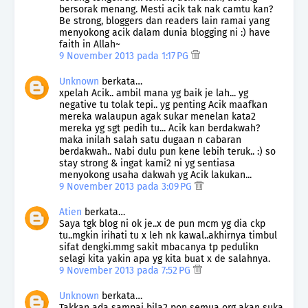
bersorak menang. Mesti acik tak nak camtu kan?
Be strong, bloggers dan readers lain ramai yang
menyokong acik dalam dunia blogging ni :) have
faith in Allah~
9 November 2013 pada 1:17 PG
Unknown
berkata…
xpelah Acik.. ambil mana yg baik je lah... yg
negative tu tolak tepi.. yg penting Acik maafkan
mereka walaupun agak sukar menelan kata2
mereka yg sgt pedih tu... Acik kan berdakwah?
maka inilah salah satu dugaan n cabaran
berdakwah.. Nabi dulu pun kene lebih teruk.. :) so
stay strong & ingat kami2 ni yg sentiasa
menyokong usaha dakwah yg Acik lakukan...
9 November 2013 pada 3:09 PG
Atien
berkata…
Saya tgk blog ni ok je..x de pun mcm yg dia ckp
tu..mgkin irihati tu x leh nk kawal..akhirnya timbul
sifat dengki.mmg sakit mbacanya tp pedulikn
selagi kita yakin apa yg kita buat x de salahnya.
9 November 2013 pada 7:52 PG
Unknown
berkata…
Takkan ada sampai bila2 pon semua org akan suka