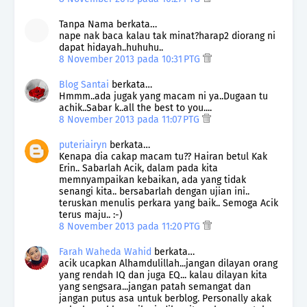
Tanpa Nama berkata…
nape nak baca kalau tak minat?harap2 diorang ni
dapat hidayah..huhuhu..
8 November 2013 pada 10:31 PTG
Blog Santai
berkata…
Hmmm..ada jugak yang macam ni ya..Dugaan tu
achik..Sabar k..all the best to you....
8 November 2013 pada 11:07 PTG
puteriairyn
berkata…
Kenapa dia cakap macam tu?? Hairan betul Kak
Erin.. Sabarlah Acik, dalam pada kita
memnyampaikan kebaikan, ada yang tidak
senangi kita.. bersabarlah dengan ujian ini..
teruskan menulis perkara yang baik.. Semoga Acik
terus maju.. :-)
8 November 2013 pada 11:20 PTG
Farah Waheda Wahid
berkata…
acik ucapkan Alhamdulillah...jangan dilayan orang
yang rendah IQ dan juga EQ... kalau dilayan kita
yang sengsara...jangan patah semangat dan
jangan putus asa untuk berblog. Personally akak