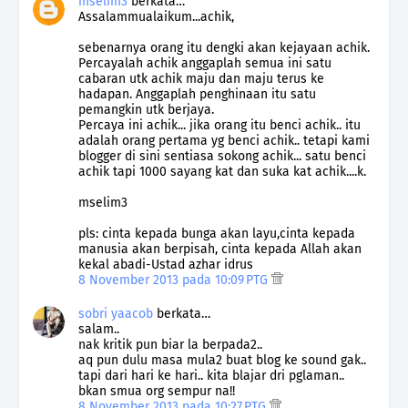
mselim3
berkata…
Assalammualaikum...achik,
sebenarnya orang itu dengki akan kejayaan achik.
Percayalah achik anggaplah semua ini satu
cabaran utk achik maju dan maju terus ke
hadapan. Anggaplah penghinaan itu satu
pemangkin utk berjaya.
Percaya ini achik... jika orang itu benci achik.. itu
adalah orang pertama yg benci achik.. tetapi kami
blogger di sini sentiasa sokong achik... satu benci
achik tapi 1000 sayang kat dan suka kat achik....k.
mselim3
pls: cinta kepada bunga akan layu,cinta kepada
manusia akan berpisah, cinta kepada Allah akan
kekal abadi-Ustad azhar idrus
8 November 2013 pada 10:09 PTG
sobri yaacob
berkata…
salam..
nak kritik pun biar la berpada2..
aq pun dulu masa mula2 buat blog ke sound gak..
tapi dari hari ke hari.. kita blajar dri pglaman..
bkan smua org sempur na!!
8 November 2013 pada 10:27 PTG