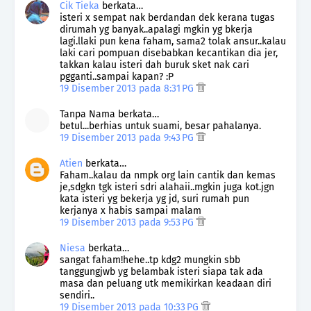
Cik Tieka
berkata…
isteri x sempat nak berdandan dek kerana tugas
dirumah yg banyak..apalagi mgkin yg bkerja
lagi.llaki pun kena faham, sama2 tolak ansur..kalau
laki cari pompuan disebabkan kecantikan dia jer,
takkan kalau isteri dah buruk sket nak cari
pgganti..sampai kapan? :P
19 Disember 2013 pada 8:31 PG
Tanpa Nama berkata…
betul...berhias untuk suami, besar pahalanya.
19 Disember 2013 pada 9:43 PG
Atien
berkata…
Faham..kalau da nmpk org lain cantik dan kemas
je,sdgkn tgk isteri sdri alahaii..mgkin juga kot.jgn
kata isteri yg bekerja yg jd, suri rumah pun
kerjanya x habis sampai malam
19 Disember 2013 pada 9:53 PG
Niesa
berkata…
sangat faham!hehe..tp kdg2 mungkin sbb
tanggungjwb yg belambak isteri siapa tak ada
masa dan peluang utk memikirkan keadaan diri
sendiri..
19 Disember 2013 pada 10:33 PG