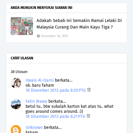
ANDA MUNGKIN MENYUKAI SIARAN INI
Adakah Sebab Ini Semakin Ramai Lelaki Di
Malaysia Curang Dan Main Kayu Tiga ?
December 18, 2013
CATAT ULASAN
38 Ulasan
Uwais Al-Qarni
berkata…
ok. baru faham
18 Disember 2013 pada 8:20 PTG
Fatin Wawa
berkata…
betul tu.. btw sukalah kartun kat atas tu.. what
goes around comes around. :))
18 Disember 2013 pada 8:21 PTG
Unknown
berkata…
Faham...