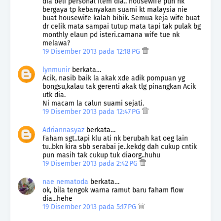
dia beli personal item dia.. housewife pun nk
bergaya tp kebanyakan suami kt malaysia nie
buat housewife kalah bibik. Semua keja wife buat
dr celik mata sampai tutup mata tapi tak pulak bg
monthly elaun pd isteri.camana wife tue nk
melawa?
19 Disember 2013 pada 12:18 PG
lynmunir
berkata…
Acik, nasib baik la akak xde adik pompuan yg
bongsu,kalau tak gerenti akak tlg pinangkan Acik
utk dia.
Ni macam la calun suami sejati.
19 Disember 2013 pada 12:47 PG
Adriannasyaz
berkata…
Faham sgt..tapi klu ati nk berubah kat oeg lain
tu..bkn kira sbb serabai je..kekdg dah cukup cntik
pun masih tak cukup tuk diaorg..huhu
19 Disember 2013 pada 2:42 PG
nae nematoda
berkata…
ok, bila tengok warna ramut baru faham flow
dia...hehe
19 Disember 2013 pada 5:17 PG