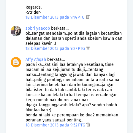
Regards,
-Strider-
18 Disember 2013 pada 9:14 PTG
sobri yaacob
berkata…
ok..sangat mendalam..point dia jagalah kecantikan
dalaman dan luaran sperti anda sbelum kawin dan
selepas kawin :)
18 Disember 2013 pada 9:27 PTG
Affy Afiqah
berkata…
pada ika...kat sini laa letaknya kesetiaan, time
macam ni laa kejujuran tu diuji,...tentang
nafsu...tentang tanggung jawab dan banyak lagi
hal...paling penting, memahami antara satu sama
lain...terima kelebihan dan kekurangan...jangan
bila isteri tu dah tak cantik laki terus nak cari
lain...ce kalau lelaki tu kat tempat isteri...dengan
kerja rumah nak diurus..anak nak
dijaga..tanggungjawab lelaki? apa? sendiri boleh
fikir laa kan :)
benda ni laki ke perempuan ke dua2 memainkan
peranan yang sangat penting..
18 Disember 2013 pada 9:52 PTG