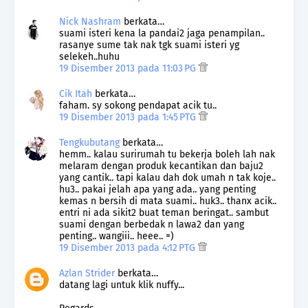
Nick Nashram
berkata…
suami isteri kena la pandai2 jaga penampilan..
rasanye sume tak nak tgk suami isteri yg
selekeh..huhu
19 Disember 2013 pada 11:03 PG
Cik Itah
berkata…
faham. sy sokong pendapat acik tu..
19 Disember 2013 pada 1:45 PTG
Tengkubutang
berkata…
hemm.. kalau surirumah tu bekerja boleh lah nak
melaram dengan produk kecantikan dan baju2
yang cantik.. tapi kalau dah dok umah n tak koje..
hu3.. pakai jelah apa yang ada.. yang penting
kemas n bersih di mata suami.. huk3.. thanx acik..
entri ni ada sikit2 buat teman beringat.. sambut
suami dengan berbedak n lawa2 dan yang
penting.. wangiii.. heee.. =)
19 Disember 2013 pada 4:12 PTG
Azlan Strider
berkata…
datang lagi untuk klik nuffy...