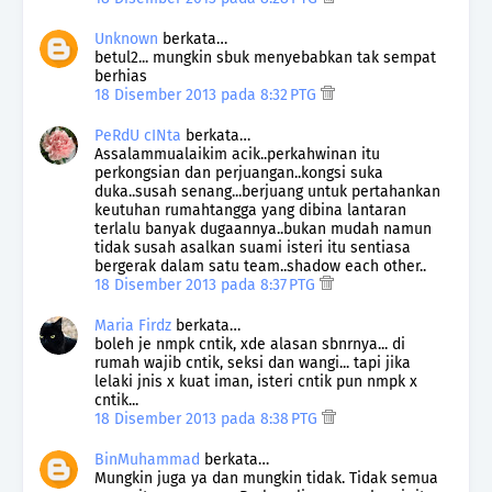
Unknown
berkata…
betul2... mungkin sbuk menyebabkan tak sempat
berhias
18 Disember 2013 pada 8:32 PTG
PeRdU cINta
berkata…
Assalammualaikim acik..perkahwinan itu
perkongsian dan perjuangan..kongsi suka
duka..susah senang...berjuang untuk pertahankan
keutuhan rumahtangga yang dibina lantaran
terlalu banyak dugaannya..bukan mudah namun
tidak susah asalkan suami isteri itu sentiasa
bergerak dalam satu team..shadow each other..
18 Disember 2013 pada 8:37 PTG
Maria Firdz
berkata…
boleh je nmpk cntik, xde alasan sbnrnya... di
rumah wajib cntik, seksi dan wangi... tapi jika
lelaki jnis x kuat iman, isteri cntik pun nmpk x
cntik...
18 Disember 2013 pada 8:38 PTG
BinMuhammad
berkata…
Mungkin juga ya dan mungkin tidak. Tidak semua