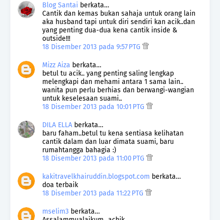
Blog Santai
berkata…
Cantik dan kemas bukan sahaja untuk orang lain
aka husband tapi untuk diri sendiri kan acik..dan
yang penting dua-dua kena cantik inside &
outside!!!
18 Disember 2013 pada 9:57 PTG
Mizz Aiza
berkata…
betul tu acik.. yang penting saling lengkap
melengkapi dan mehami antara 1 sama lain..
wanita pun perlu berhias dan berwangi-wangian
untuk keselesaan suami..
18 Disember 2013 pada 10:01 PTG
DILA ELLA
berkata…
baru faham..betul tu kena sentiasa kelihatan
cantik dalam dan luar dimata suami, baru
rumahtangga bahagia :)
18 Disember 2013 pada 11:00 PTG
kakitravelkhairuddin.blogspot.com
berkata…
doa terbaik
18 Disember 2013 pada 11:22 PTG
mselim3
berkata…
Assalammualaikum...achik,