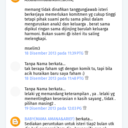
memang tidak dinafikan tanggungjawab isteri
berkerjaya memerlukan komitmen yg cukup tinggi
tetapi pihak suami perlu sama pikul dalam
menguruskan anak2 dan keluarga . berat sama
dipikul ringan sama dijinjing barulah keluarga
harmoni. Bukan suami @ isteri itu saling
melengkapi.
mselim3
18 Disember 2013 pada 11:39 PTG
Tanpa Nama berkata…
tak berapa faham sgt dengan komik tu, tapi bila
acik huraikan baru saya faham :)
18 Disember 2013 pada 11:48 PTG
Tanpa Nama berkata…
lelaki yg memandang keterampilan , ya . lelaki yg
mementingkan keserasian n kasih sayang , tidak .
pilihan masing2 .
19 Disember 2013 pada 12:03 PG
BABY(MAMA AMANA&ARIEF)
berkata…
Sediakan peruntukan untuk isteri tiap2 bulan utk