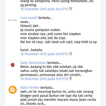
orang itu sempurna. Perlu saling memahami...itu
yg penting.
18 Disember 2013 pada 8:42 PTG
nora razalli
berkata…
oooo...
faham2 dah .
tp xsume pompuan srabai .
mne xsrabai nye...ank sume bni siapkan
mse siapkan ank, laki da siap.
ble bni nk siap , laki sbuk suh cpt2, siap lmbt la ap
.
haish ..hahaha
18 Disember 2013 pada 8:49 PTG
Sally Samsaiman
berkata…
Mmm...kadang tu bkn sbb selekeh...tp sbb
nafsu...sally tak salahkan lelaki..tak menangkan
perempuan...semuanya atas diri sendiri..
18 Disember 2013 pada 8:57 PTG
Azlan Strider
berkata…
owh...ini ke meaning kartun ini...aritu ade sorang
blogger post pasal kartun nie tapi dia tak cerita
plak..jenuh aku memikir macam mana jalan cerita
ini...thanks acik...