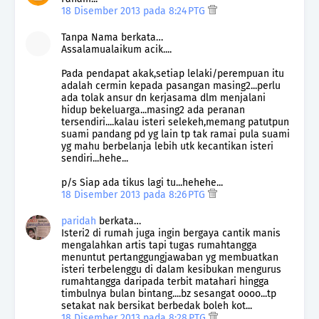
18 Disember 2013 pada 8:24 PTG
Tanpa Nama berkata…
Assalamualaikum acik....
Pada pendapat akak,setiap lelaki/perempuan itu
adalah cermin kepada pasangan masing2...perlu
ada tolak ansur dn kerjasama dlm menjalani
hidup bekeluarga...masing2 ada peranan
tersendiri....kalau isteri selekeh,memang patutpun
suami pandang pd yg lain tp tak ramai pula suami
yg mahu berbelanja lebih utk kecantikan isteri
sendiri...hehe...
p/s Siap ada tikus lagi tu...hehehe...
18 Disember 2013 pada 8:26 PTG
paridah
berkata…
Isteri2 di rumah juga ingin bergaya cantik manis
mengalahkan artis tapi tugas rumahtangga
menuntut pertanggungjawaban yg membuatkan
isteri terbelenggu di dalam kesibukan mengurus
rumahtangga daripada terbit matahari hingga
timbulnya bulan bintang....bz sesangat oooo...tp
setakat nak bersikat berbedak boleh kot...
18 Disember 2013 pada 8:28 PTG