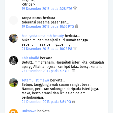
Regards,
-Strider-
19 Disember 2013 pada 5:28 PTG
Tanpa Nama berkata…
toleransi sesama pasangan...
19 Disember 2013 pada 10:56 PTG
hasliynda umairah beauty
berkata…
bukan mudah menjadi suri rumah tangga
sepenuh masa pening...pening
21 Disember 2013 pada 10:26 PG
Khir Khalid
berkata…
Betul2.. mmg faham. Hargailah isteri kita, cukuplah
apa yg Allah anugerahkan kpd kita.. bersyukurlah..
22 Disember 2013 pada 4:23 PG
Tetamu Istimewa
berkata…
Setuju, tanggungjawab suami sangat besar.
Namun, perlukan sokongan daripada isteri juga.
Maka, bertoleransi dan ikhlaslah dalam
perhubungan.
24 Disember 2013 pada 8:34 PG
Unknown
berkata…