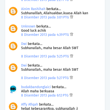
Ainim Rashihah
berkata…
Subhanalllah, Allahuakbar..kuasa Allah kan
8 Disember 2013 pada 3:01 PTG
Unknown
berkata…
Good luck achik
8 Disember 2013 pada 4:39 PTG
Dwi
berkata…
Subhanallah., maha besar Allah SWT
8 Disember 2013 pada 5:25 PTG
Dwi
berkata…
Subhanallah., maha besar Allah SWT
8 Disember 2013 pada 5:27 PTG
budakbandunglaici
berkata…
Allah maha berkuasa
8 Disember 2013 pada 6:12 PTG
Affy Afiqah
berkata…
hebat kebesaranNya, subhanallah :)