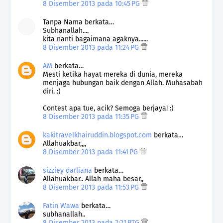
8 Disember 2013 pada 10:45 PG
Tanpa Nama berkata…
Subhanallah....
kita nanti bagaimana agaknya......
8 Disember 2013 pada 11:24 PG
AM
berkata…
Mesti ketika hayat mereka di dunia, mereka
menjaga hubungan baik dengan Allah. Muhasabah
diri. :)
Contest apa tue, acik? Semoga berjaya! :)
8 Disember 2013 pada 11:35 PG
kakitravelkhairuddin.blogspot.com
berkata…
Allahuakbar,,,,
8 Disember 2013 pada 11:41 PG
sizziey darliana
berkata…
Allahuakbar.. Allah maha besar,,
8 Disember 2013 pada 11:53 PG
Fatin Wawa
berkata…
subhanallah..
8 Disember 2013 pada 2:21 PTG