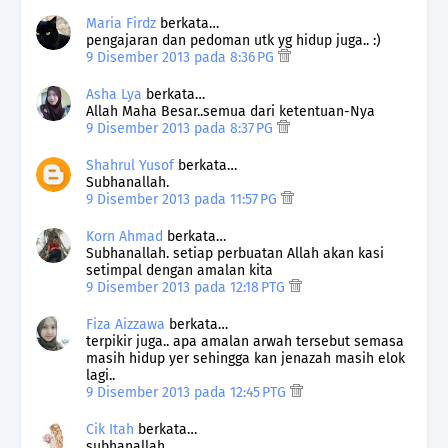
Maria Firdz
berkata…
pengajaran dan pedoman utk yg hidup juga.. :)
9 Disember 2013 pada 8:36 PG
Asha Lya
berkata…
Allah Maha Besar..semua dari ketentuan-Nya
9 Disember 2013 pada 8:37 PG
Shahrul Yusof
berkata…
Subhanallah.
9 Disember 2013 pada 11:57 PG
Korn Ahmad
berkata…
Subhanallah. setiap perbuatan Allah akan kasi
setimpal dengan amalan kita
9 Disember 2013 pada 12:18 PTG
Fiza Aizzawa
berkata…
terpikir juga.. apa amalan arwah tersebut semasa
masih hidup yer sehingga kan jenazah masih elok
lagi..
9 Disember 2013 pada 12:45 PTG
Cik Itah
berkata…
subhanallah..