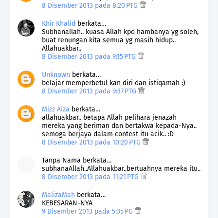
8 Disember 2013 pada 8:20 PTG
Khir Khalid
berkata…
Subhanallah.. kuasa Allah kpd hambanya yg soleh,
buat renungan kita semua yg masih hidup..
Allahuakbar..
8 Disember 2013 pada 9:15 PTG
Unknown
berkata…
belajar memperbetul kan diri dan istiqamah :)
8 Disember 2013 pada 9:37 PTG
Mizz Aiza
berkata…
allahuakbar.. betapa Allah pelihara jenazah
mereka yang beriman dan bertakwa kepada-Nya..
semoga berjaya dalam contest itu acik.. :D
8 Disember 2013 pada 10:20 PTG
Tanpa Nama berkata…
subhanaAllah..Allahuakbar..bertuahnya mereka itu..
8 Disember 2013 pada 11:21 PTG
MalizaMah
berkata…
KEBESARAN-NYA
9 Disember 2013 pada 5:35 PG