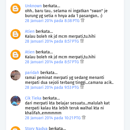
Unknown
berkata…
ohh.. baru tau.. selama ni ingatkan "swan" je
burung yg setia n hnya ada 1 pasangan.. :)
28 Januari 2014 pada 8:38 PTG
Atien
berkata…
Kalau boleh nk jd mcm merpati,tu.hihi
28 Januari 2014 pada 8:57 PTG
Atien
berkata…
Kalau boleh nk jd mcm merpati,tu.hihi
28 Januari 2014 pada 8:57 PTG
paridah
berkata…
ramai peminat merpati yg sedang menanti
merpati dua sejoli terbang tinggi...camana acik..
28 Januari 2014 pada 9:53 PTG
Cik Tieka
berkata…
dari merpati kta belajar sesuatu...malulah kat
merpati kalau kta lebih teruk walhal kta ni
khalifah..emmmmm
28 Januari 2014 pada 10:21 PTG
Story Nadya
berkata…