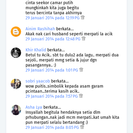
cinta seekor camar putih
mungkinkah kita juga begitu
terus bercinta tanpa akhirnya
29 Januari 2014 pada 12:19 PG
Ainim Rashihah
berkata…
Akak nak cari husband seperti merpati la acik
29 Januari 2014 pada 12:48 PG
Khir Khalid
berkata…
Betul tu Acik.. sbt tu dulu2 ada lagu.. merpati dua
sejoli.. merpati mmg setia & jujur dgn
pasangannya.. :)
29 Januari 2014 pada 1:01 PG
sobri yaacob
berkata…
wow puitis..simbolik kepada asam garam
pcintaan...terima kasih acik..
29 Januari 2014 pada 7:57 PG
Asha Lya
berkata…
Insyallah begitula hendaknya setia dlm
prhubungan..nak jadi mcm merpati..kat umah kita
pun merpati selalu bertandang :)
29 Januari 2014 pada 8:05 PG