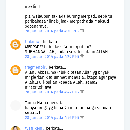
mselim3
pls: walaupun tak ada burung merpati.. sebb tu
peribahasa "jinak-jinak merpati' ada maksud
sebenarnya..
28 Januari 2014 pada 4:20 PTG
Unknown
berkata…
MERPATI?? betul ke sifat merpati ni?
SUBHANAALLAH,, indah sekali ciptaan ALLAH
28 Januari 2014 pada 4:29 PTG
fragmenbiru
berkata…
Allahu Akbar...makhluk ciptaan Allah yg bnyak
mngjarkan kita ummat manusia.. btapa agungnya
Allah...Puji-pujian kepada Allah.. sama2
mncontohinya
28 Januari 2014 pada 4:42 PTG
Tanpa Nama berkata…
hanya orng2 yg benar2 cinta tau harga sebuah
setia ... !
28 Januari 2014 pada 4:46 PTG
Wafi Remli
berkata…