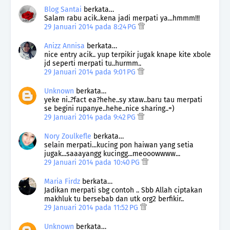
Blog Santai
berkata…
Salam rabu acik..kena jadi merpati ya...hmmm!!!
29 Januari 2014 pada 8:24 PG
Anizz Annisa
berkata…
nice entry acik.. yup terpikir jugak knape kite xbole
jd seperti merpati tu..hurmm..
29 Januari 2014 pada 9:01 PG
Unknown
berkata…
yeke ni..?fact ea?hehe..sy xtaw..baru tau merpati
se begini rupanye..hehe..nice sharing..=)
29 Januari 2014 pada 9:42 PG
Nory Zoulkefle
berkata…
selain merpati...kucing pon haiwan yang setia
jugak...saaayangg kucingg...meooowwww...
29 Januari 2014 pada 10:40 PG
Maria Firdz
berkata…
Jadikan merpati sbg contoh .. Sbb Allah ciptakan
makhluk tu bersebab dan utk org2 berfikir..
29 Januari 2014 pada 11:52 PG
Unknown
berkata…