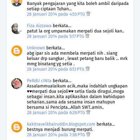
Banyak pengajaran yang kita boleh ambil daripada
setiap ciptaan Tuhan...
28 Januari 2014 pada 4:53 PTG
Fiza Aizzawa
berkata…
patut la org umpamakan merpati dua sejoli kan..
28 Januari 2014 pada 5:17 PTG
Unknown
berkata…
abg ipar sis ada membela merpati nih . siang
keluar drp sangkar , lewat petang baru balik ... mrk
mmg binatang yg setia .
28 Januari 2014 pada 6:13 PTG
PeRdU cINta
berkata…
Assalammualaikum acik..maka indahlah ungkapan
♥♥merpati dua sejoli♥♥ setia tiada diragui..moga
sebagai insan..kita aplikasikan dalam kwhidupan
seharian..sama ada sesama insan mahupun
bersama si Pencipta...Allah SWT..amin..
28 Januari 2014 pada 6:26 PTG
kakitravelkhairuddin.blogspot.com
berkata…
bestnya menjadi burung merpati.
28 Januari 2014 pada 7:38 PTG