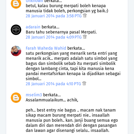
Unknown
berkata…
betul, kalau burung merpati boleh kenapa
manusia tidak boleh, perkongsian yg baik.:)
28 Januari 2014 pada 3:58 PTG
adarain
berkata…
Baru tahu sebenarnya pasal Merpati.
28 Januari 2014 pada 4:09 PTG
Farah Waheda Wahid
berkata…
satu perkongsian yang menarik serta entri yang
menarik acik... merpati adalah satu simbol yang
bagus dan simbolik sebab itu merpati simbolik
dengan lambang cinta, tapi kita manusia kena
pandai mentafsirkan kenapa ia dijadikan sebagai
simbol...
28 Januari 2014 pada 4:10 PTG
mselim3
berkata…
Assalammualaikum... achik,
peh... best entry nie bagus .. macam nak tanam
sikap macam burung merpati nie.. insaallah
manusia pun boleh.. kan. Janji buang semua ego
dalam diri dan merendah diri dengan pasangan
dan lawan agar disenangi selalu.. insaallah.