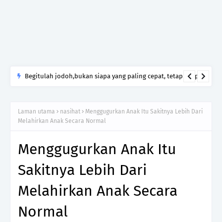
Begitulah jodoh,bukan siapa yang paling cepat, tetapi siapa
yang paling tepat.Jangan sesekali menerima seseorang hanya
kerana takut kesunyian,Jangan pula menikah hanya kerana
Laman utama
nasihat
Menggugurkan Anak Itu Sakitnya Lebih Dari
ingin menutup mulut manusia
Melahirkan Anak Secara Normal
Menggugurkan Anak Itu
Sakitnya Lebih Dari
Melahirkan Anak Secara
Normal