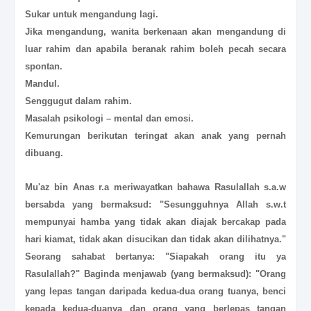
Sukar untuk mengandung lagi.
Jika mengandung, wanita berkenaan akan mengandung di
luar rahim dan apabila beranak rahim boleh pecah secara
spontan.
Mandul.
Senggugut dalam rahim.
Masalah psikologi – mental dan emosi.
Kemurungan berikutan teringat akan anak yang pernah
dibuang.
Mu'az bin Anas r.a meriwayatkan bahawa Rasulallah s.a.w
bersabda yang bermaksud: "Sesungguhnya Allah s.w.t
mempunyai h
amba yang tidak akan diajak bercakap pada
hari kiamat, tidak akan disucikan dan tidak akan dilihatnya."
Seorang sahabat bertanya: "Siapakah orang itu ya
Rasulallah?" Baginda menjawab (yang bermaksud): "Orang
yang lepas tangan daripada kedua-dua orang tuanya, benci
kepada kedua-duanya dan orang yang berlepas tangan