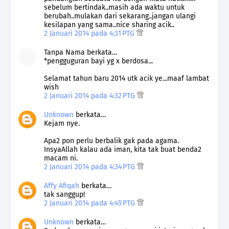
sebelum bertindak..masih ada waktu untuk
berubah..mulakan dari sekarang..jangan ulangi
kesilapan yang sama..nice sharing acik..
2 Januari 2014 pada 4:31 PTG
Tanpa Nama berkata…
*pengguguran bayi yg x berdosa...
Selamat tahun baru 2014 utk acik ye...maaf lambat
wish
2 Januari 2014 pada 4:32 PTG
Unknown
berkata…
Kejam nye.
Apa2 pon perlu berbalik gak pada agama.
InsyaAllah kalau ada iman, kita tak buat benda2
macam ni.
2 Januari 2014 pada 4:34 PTG
Affy Afiqah
berkata…
tak sanggup!
2 Januari 2014 pada 4:45 PTG
Unknown
berkata…