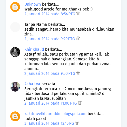
Unknown
berkata…
Wah..good artcle for me..thanks beb :)
2 Januari 2014 pada 8:54 PTG
Tanpa Nama berkata…
sedih sangat...harap kita muhasabah diri..jauhkan
zina..
2 Januari 2014 pada 9:29 PTG
Khir Khalid
berkata…
Astagfirullah.. satu perbuatan yg amat keji. Tak
sanggup nak dibayangkan. Semoga kita &
keturunan kita semua dijauhi dari perkara zina..
aamiin..
2 Januari 2014 pada 9:50 PTG
Asha Lya
berkata…
Seringkali terbaca kes2 mcm nie..kesian janin yg
tidak berdosa d perlakukan spt itu..minta2 d
jauhkan la.Nauzubillah
2 Januari 2014 pada 11:00 PTG
kakitravelkhairuddin.blogspot.com
berkata…
itulah pasal
3 Januari 2014 pada 12:15 PG