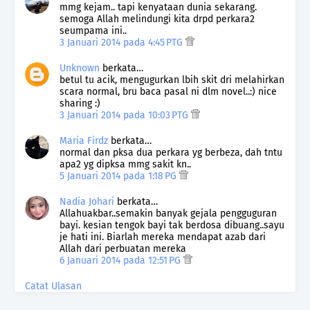
mmg kejam.. tapi kenyataan dunia sekarang.
semoga Allah melindungi kita drpd perkara2
seumpama ini..
3 Januari 2014 pada 4:45 PTG
Unknown
berkata…
betul tu acik, mengugurkan lbih skit dri melahirkan
scara normal, bru baca pasal ni dlm novel..:) nice
sharing :)
3 Januari 2014 pada 10:03 PTG
Maria Firdz
berkata…
normal dan pksa dua perkara yg berbeza, dah tntu
apa2 yg dipksa mmg sakit kn..
5 Januari 2014 pada 1:18 PG
Nadia Johari
berkata…
Allahuakbar..semakin banyak gejala pengguguran
bayi. kesian tengok bayi tak berdosa dibuang..sayu
je hati ini. Biarlah mereka mendapat azab dari
Allah dari perbuatan mereka
6 Januari 2014 pada 12:51 PG
Catat Ulasan