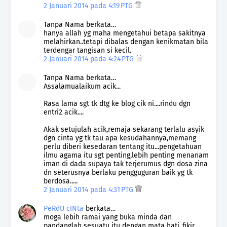
2 Januari 2014 pada 4:19 PTG
Tanpa Nama berkata…
hanya allah yg maha mengetahui betapa sakitnya
melahirkan..tetapi dibalas dengan kenikmatan bila
terdengar tangisan si kecil.
2 Januari 2014 pada 4:24 PTG
Tanpa Nama berkata…
Assalamualaikum acik...
Rasa lama sgt tk dtg ke blog cik ni....rindu dgn
entri2 acik....
Akak setujulah acik,remaja sekarang terlalu asyik
dgn cinta yg tk tau apa kesudahannya,memang
perlu diberi kesedaran tentang itu...pengetahuan
ilmu agama itu sgt penting,lebih penting menanam
iman di dada supaya tak terjerumus dgn dosa zina
dn seterusnya berlaku pengguguran baik yg tk
berdosa.....
2 Januari 2014 pada 4:31 PTG
PeRdU cINta
berkata…
moga lebih ramai yang buka minda dan
pandanglah sesuatu itu dengan mata hati..fikir