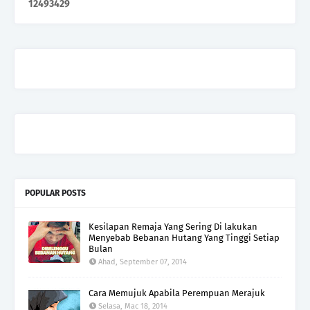
1
2
4
9
3
4
2
9
POPULAR POSTS
Kesilapan Remaja Yang Sering Di lakukan
Menyebab Bebanan Hutang Yang Tinggi Setiap
Bulan
Ahad, September 07, 2014
Cara Memujuk Apabila Perempuan Merajuk
Selasa, Mac 18, 2014