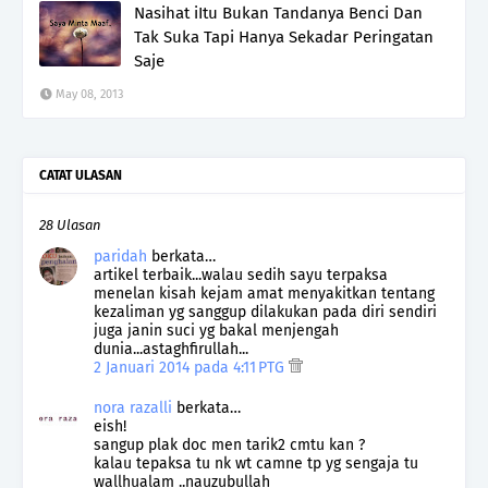
Nasihat iItu Bukan Tandanya Benci Dan
Tak Suka Tapi Hanya Sekadar Peringatan
Saje
May 08, 2013
CATAT ULASAN
28 Ulasan
paridah
berkata…
artikel terbaik...walau sedih sayu terpaksa
menelan kisah kejam amat menyakitkan tentang
kezaliman yg sanggup dilakukan pada diri sendiri
juga janin suci yg bakal menjengah
dunia...astaghfirullah...
2 Januari 2014 pada 4:11 PTG
nora razalli
berkata…
eish!
sangup plak doc men tarik2 cmtu kan ?
kalau tepaksa tu nk wt camne tp yg sengaja tu
wallhualam ..nauzubullah