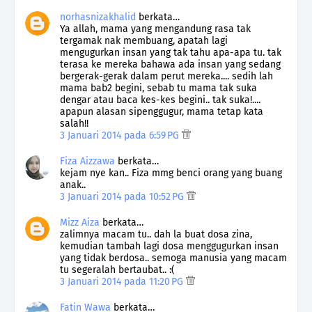
norhasnizakhalid
berkata…
Ya allah, mama yang mengandung rasa tak
tergamak nak membuang, apatah lagi
mengugurkan insan yang tak tahu apa-apa tu. tak
terasa ke mereka bahawa ada insan yang sedang
bergerak-gerak dalam perut mereka.... sedih lah
mama bab2 begini, sebab tu mama tak suka
dengar atau baca kes-kes begini.. tak suka!....
apapun alasan sipenggugur, mama tetap kata
salah!!
3 Januari 2014 pada 6:59 PG
Fiza Aizzawa
berkata…
kejam nye kan.. Fiza mmg benci orang yang buang
anak..
3 Januari 2014 pada 10:52 PG
Mizz Aiza
berkata…
zalimnya macam tu.. dah la buat dosa zina,
kemudian tambah lagi dosa menggugurkan insan
yang tidak berdosa.. semoga manusia yang macam
tu segeralah bertaubat.. :(
3 Januari 2014 pada 11:20 PG
Fatin Wawa
berkata…