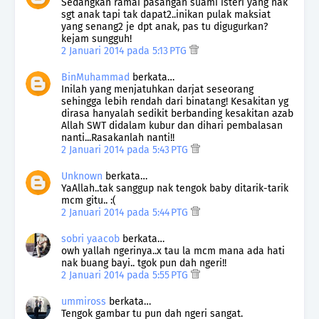
Sedangkan ramai pasangan suami isteri yang nak
sgt anak tapi tak dapat2..inikan pulak maksiat
yang senang2 je dpt anak, pas tu digugurkan?
kejam sungguh!
2 Januari 2014 pada 5:13 PTG
BinMuhammad
berkata…
Inilah yang menjatuhkan darjat seseorang
sehingga lebih rendah dari binatang! Kesakitan yg
dirasa hanyalah sedikit berbanding kesakitan azab
Allah SWT didalam kubur dan dihari pembalasan
nanti...Rasakanlah nanti!!
2 Januari 2014 pada 5:43 PTG
Unknown
berkata…
YaAllah..tak sanggup nak tengok baby ditarik-tarik
mcm gitu.. :(
2 Januari 2014 pada 5:44 PTG
sobri yaacob
berkata…
owh yallah ngerinya..x tau la mcm mana ada hati
nak buang bayi.. tgok pun dah ngeri!!
2 Januari 2014 pada 5:55 PTG
ummiross
berkata…
Tengok gambar tu pun dah ngeri sangat.