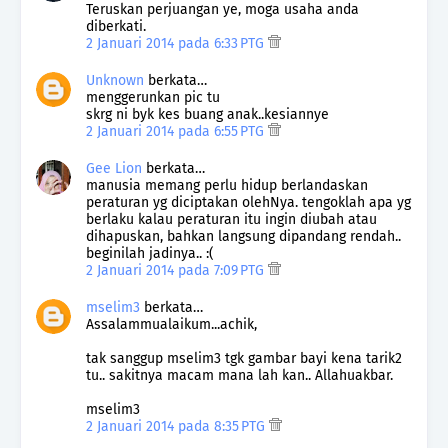
Teruskan perjuangan ye, moga usaha anda
diberkati.
2 Januari 2014 pada 6:33 PTG
Unknown
berkata…
menggerunkan pic tu
skrg ni byk kes buang anak..kesiannye
2 Januari 2014 pada 6:55 PTG
Gee Lion
berkata…
manusia memang perlu hidup berlandaskan
peraturan yg diciptakan olehNya. tengoklah apa yg
berlaku kalau peraturan itu ingin diubah atau
dihapuskan, bahkan langsung dipandang rendah..
beginilah jadinya.. :(
2 Januari 2014 pada 7:09 PTG
mselim3
berkata…
Assalammualaikum...achik,
tak sanggup mselim3 tgk gambar bayi kena tarik2
tu.. sakitnya macam mana lah kan.. Allahuakbar.
mselim3
2 Januari 2014 pada 8:35 PTG