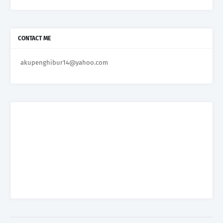
CONTACT ME
akupenghibur14@yahoo.com