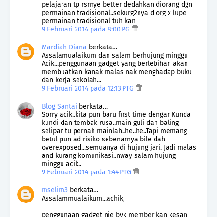
pelajaran tp rsrnye better dedahkan diorang dgn
permainan tradisional..sekurg2nya diorg x lupe
permainan tradisional tuh kan
9 Februari 2014 pada 8:00 PG
Mardiah Diana
berkata…
Assalamualaikum dan salam berhujung minggu
Acik...penggunaan gadget yang berlebihan akan
membuatkan kanak malas nak menghadap buku
dan kerja sekolah...
9 Februari 2014 pada 12:13 PTG
Blog Santai
berkata…
Sorry acik..kita pun baru first time dengar Kunda
kundi dan tembak rusa..main guli dan baling
selipar tu pernah mainlah..he..he..Tapi memang
betul pun ad risiko sebenarnya bile dah
overexposed...semuanya di hujung jari. Jadi malas
and kurang komunikasi..nway salam hujung
minggu acik..
9 Februari 2014 pada 1:44 PTG
mselim3
berkata…
Assalammualaikum...achik,
penggunaan gadget nie byk memberikan kesan