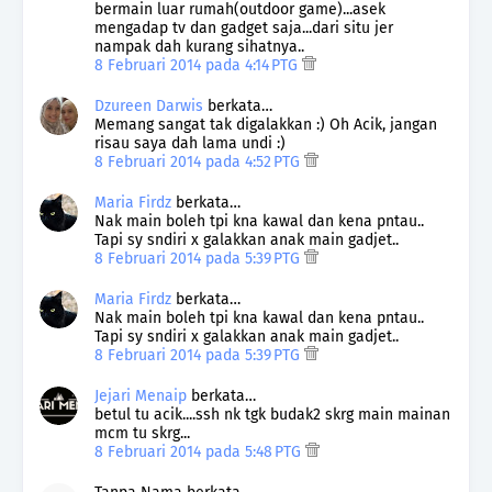
bermain luar rumah(outdoor game)...asek
mengadap tv dan gadget saja...dari situ jer
nampak dah kurang sihatnya..
8 Februari 2014 pada 4:14 PTG
Dzureen Darwis
berkata…
Memang sangat tak digalakkan :) Oh Acik, jangan
risau saya dah lama undi :)
8 Februari 2014 pada 4:52 PTG
Maria Firdz
berkata…
Nak main boleh tpi kna kawal dan kena pntau..
Tapi sy sndiri x galakkan anak main gadjet..
8 Februari 2014 pada 5:39 PTG
Maria Firdz
berkata…
Nak main boleh tpi kna kawal dan kena pntau..
Tapi sy sndiri x galakkan anak main gadjet..
8 Februari 2014 pada 5:39 PTG
Jejari Menaip
berkata…
betul tu acik....ssh nk tgk budak2 skrg main mainan
mcm tu skrg...
8 Februari 2014 pada 5:48 PTG