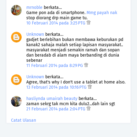
mrnoble
berkata…
Game pon ada di smartphone.
Mmg payah nak
stop diorang drp main game tu.
10 Februari 2014 pada 3:25 PTG
Unknown
berkata…
gadjet berlebihan bukan membawa keburukan pd
kanak2 sahaja malah setiap lapisan masyarakat..
masyarakat menjadi semakin ramah dan sopan
dan beradab di alam maya berbanding di dunia
sebenar
11 Februari 2014 pada 8:29 PG
Unknown
berkata…
Agree, that's why I don't use a tablet at home also.
13 Februari 2014 pada 10:16 PTG
hasliynda umairah beauty
berkata…
zaman sekrg tak mcm kita dulu2...dah lain sgt
21 Februari 2014 pada 2:04 PTG
Catat Ulasan