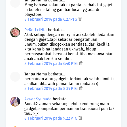
Tanpa Nama berkata…
Mmg bahaya kalau tak di pantau.sebab kat gajet
ni boleh install jg gambar lucah yg ada di
playstore.
8 Februari 2014 pada 6:27 PTG
PeRdU cINta
berkata…
Akak setuju dengan entry ni acik..boleh dedahkan
dengan gajet..tapi sekadar pengatahuan
umum..bukan disogokkan sentiasa..dari kecil la
kita kena bina landasan ukhwah,, hidup
bermasyarakat..bersuai kenal..tiba masanya biar
anak anak terokai sendiri..
8 Februari 2014 pada 6:40 PTG
Tanpa Nama berkata…
permainan atau gadgets terkini tak salah dimiliki
asalkan dibawah pemantauan ibubapa :)
8 Februari 2014 pada 8:39 PTG
Azwar Syuhada
berkata…
Budak2 zaman sekarang lebih cenderung main
gadget, sampaikan permainan tradisional pun tak
tau.. >_<
8 Februari 2014 pada 9:22 PTG