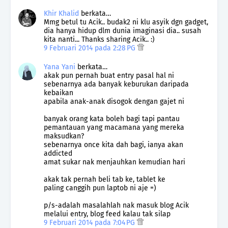
Khir Khalid
berkata…
Mmg betul tu Acik.. budak2 ni klu asyik dgn gadget,
dia hanya hidup dlm dunia imaginasi dia.. susah
kita nanti... Thanks sharing Acik.. :)
9 Februari 2014 pada 2:28 PG
Yana Yani
berkata…
akak pun pernah buat entry pasal hal ni
sebenarnya ada banyak keburukan daripada
kebaikan
apabila anak-anak disogok dengan gajet ni
banyak orang kata boleh bagi tapi pantau
pemantauan yang macamana yang mereka
maksudkan?
sebenarnya once kita dah bagi, ianya akan
addicted
amat sukar nak menjauhkan kemudian hari
akak tak pernah beli tab ke, tablet ke
paling canggih pun laptob ni aje =)
p/s-adalah masalahlah nak masuk blog Acik
melalui entry, blog feed kalau tak silap
9 Februari 2014 pada 7:04 PG