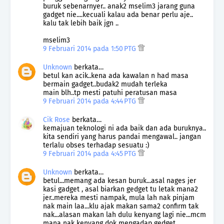
buruk sebenarnyer.. anak2 mselim3 jarang guna
gadget nie....kecuali kalau ada benar perlu aje..
kalu tak lebih baik jgn ..
mselim3
9 Februari 2014 pada 1:50 PTG
Unknown
berkata…
betul kan acik..kena ada kawalan n had masa
bermain gadget..budak2 mudah terleka
main blh..tp mesti patuhi peratusan masa
9 Februari 2014 pada 4:44 PTG
Cik Rose
berkata…
kemajuan teknologi ni ada baik dan ada buruknya..
kita sendiri yang harus pandai mengawal.. jangan
terlalu obses terhadap sesuatu :)
9 Februari 2014 pada 4:45 PTG
Unknown
berkata…
betul...memang ada kesan buruk...asal nages jer
kasi gadget , asal biarkan gedget tu letak mana2
jer..mereka mesti nampak, mula lah nak pinjam
nak main laa...klu ajak makan sama2 confirm tak
nak...alasan makan lah dulu kenyang lagi nie...mcm
mana nak kenyang dok mengadap gedget