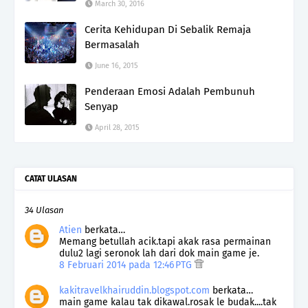
March 30, 2016
Cerita Kehidupan Di Sebalik Remaja
Bermasalah
June 16, 2015
Penderaan Emosi Adalah Pembunuh
Senyap
April 28, 2015
CATAT ULASAN
34 Ulasan
Atien
berkata…
Memang betullah acik.tapi akak rasa permainan
dulu2 lagi seronok lah dari dok main game je.
8 Februari 2014 pada 12:46 PTG
kakitravelkhairuddin.blogspot.com
berkata…
main game kalau tak dikawal.rosak le budak....tak