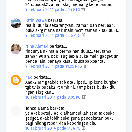
24h...budak2 zaman skrg memang kene pantau.
9 Februari 2014 pada 5:29 PTG
Fatin Wawa
berkata…
realiti dunia sekarangkan.. zaman dah berubah..
bdk2 skrg mana nak main mcm zaman kita2 dulu..
9 Februari 2014 pada 6:06 PTG
Nina Ahmad
berkata…
rindunya nk main permainan dulu2.. terutama
zaman 90'an. bdk1 slrg lebih suka main gadget dr
benda lain. bahaya kalau ibubapa xpantau
9 Februari 2014 pada 11:05 PTG
nad
berkata…
Anak2 mmg takde tab atau ipad.. Tp kene kurgkan
tgk tv la budak2 kt umh ni.. Mmg beza budak dlu
ngan skrg kan...
10 Februari 2014 pada 8:05 PG
Tanpa Nama berkata…
ya akak setuju acik. alhamdulilah zara tak suka
gadget. akak lebih suka guna pendekatan buku
bagi hilang resah dan keboringan dia.
10 Februari 2014 pada 9:04 PG