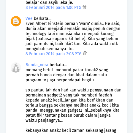
belajar dan asyik leka je.
8 Februari 2014 pada 1:00 PTG
Vee
berkata…
Even Albert Einstein pernah 'warn' dunia.. He said,
dunia akan menjadi semakin maju; penuh dengan
technology tapi manusia akan menjadi kurang
bijak (bahasa sopan sikit hehe). Kita yang belum
jadi parents ni, baik fikir2kan. Kita ada waktu utk
mengubah semuanya itu..
8 Februari 2014 pada 2:08 PTG
Bunda_nora
berkata…
memang betul...menurut pakar kanak2 yang
pernah bunda dengar dan lihat dalam satu
program tv juga berpendapat begitu...
so pantau lah dan had kan waktu penggunaan dan
permainan gadget2 yang tak memberi faedah
kepada anak2 kecil...jangan kita berfikiran dan
terlalu bangga sekiranya melihat anak2 kecil kita
pandai menggunakan gadget2 ini...sebaliknya kita
patut fikir tentang kesan buruk dalam jangka
waktu panjangnya...
kebanyakan anak2 kecil zaman sekarang jarang