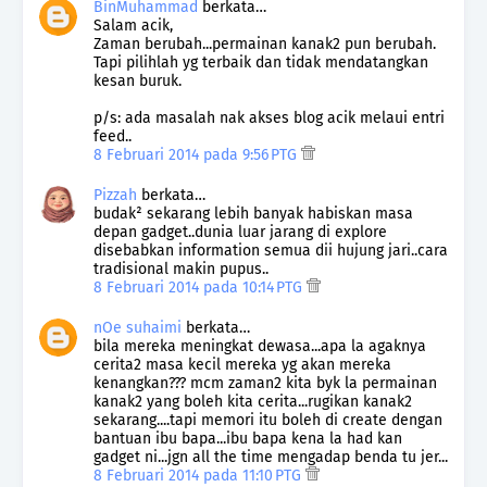
BinMuhammad
berkata…
Salam acik,
Zaman berubah...permainan kanak2 pun berubah.
Tapi pilihlah yg terbaik dan tidak mendatangkan
kesan buruk.
p/s: ada masalah nak akses blog acik melaui entri
feed..
8 Februari 2014 pada 9:56 PTG
Pizzah
berkata…
budak² sekarang lebih banyak habiskan masa
depan gadget..dunia luar jarang di explore
disebabkan information semua dii hujung jari..cara
tradisional makin pupus..
8 Februari 2014 pada 10:14 PTG
nOe suhaimi
berkata…
bila mereka meningkat dewasa...apa la agaknya
cerita2 masa kecil mereka yg akan mereka
kenangkan??? mcm zaman2 kita byk la permainan
kanak2 yang boleh kita cerita...rugikan kanak2
sekarang....tapi memori itu boleh di create dengan
bantuan ibu bapa...ibu bapa kena la had kan
gadget ni...jgn all the time mengadap benda tu jer...
8 Februari 2014 pada 11:10 PTG