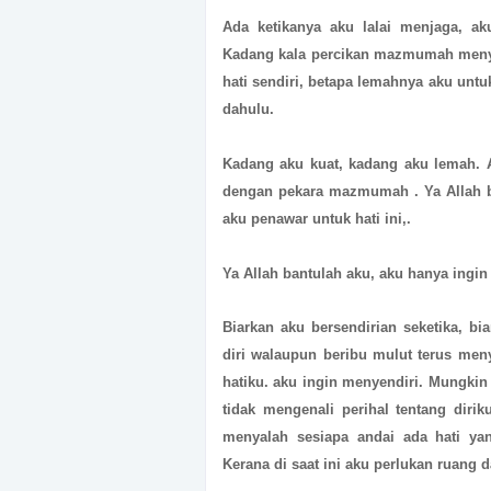
Ada ketikanya aku lalai menjaga, a
Kadang kala percikan mazmumah menyen
hati sendiri, betapa lemahnya aku untu
dahulu.
Kadang aku kuat, kadang aku lemah. A
dengan pekara mazmumah . Ya Allah be
aku penawar untuk hati ini,.
Ya Allah bantulah aku, aku hanya ingin 
Biarkan aku bersendirian seketika, bi
diri walaupun beribu mulut terus meny
hatiku. aku ingin menyendiri. Mungk
tidak mengenali perihal tentang diri
menyalah sesiapa andai ada hati ya
Kerana di saat ini aku perlukan ruang 