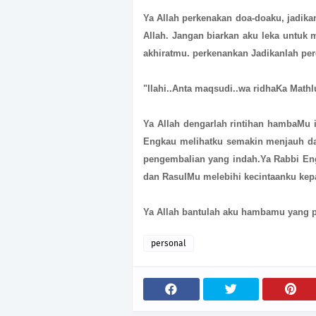
Ya Allah perkenakan doa-doaku, jadik
Allah. Jangan biarkan aku leka untuk
akhiratmu. perkenankan Jadikanlah pe
"Ilahi..Anta maqsudi..wa ridhaKa Mathlu
Ya Allah dengarlah rintihan hambaMu 
Engkau melihatku semakin menjauh d
pengembalian yang indah.Ya Rabbi En
dan RasulMu melebihi kecintaanku kepa
Ya Allah bantulah aku hambamu yang p
personal