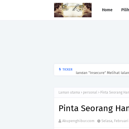
Home
Pili
Jangan "Insecure" Melihat Jala
TICKER
Laman utama
personal
Pinta Seorang H
Pinta Seorang H
Akupenghibur.com
Selasa, Februari 