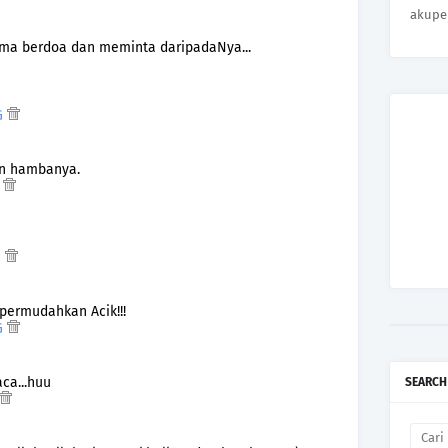
akupe
sama berdoa dan meminta daripadaNya...
TG
an hambanya.
G
G
permudahkan Acik!!!
TG
ca...huu
SEARCH