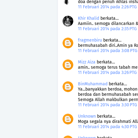
doa dengan penuh ikhlas insh
11 Februari 2014 pada 2:26 PTG
Khir Khalid
berkata…
Aamiin.. semoga dilancarkan &
11 Februari 2014 pada 2:35 PTG
fragmenbiru
berkata…
bermuhasabah diri..Amin ya Rab
11 Februari 2014 pada 3:08 PT
Mizz Aiza
berkata…
amin.. semoga terus tabah men
11 Februari 2014 pada 3:26 PTG
BinMuhammad
berkata…
Ya...banyakkan berdoa, mohon
berdoa dan bermuhasabah sema
Semoga Allah makbulkan perm
11 Februari 2014 pada 3:30 PT
Unknown
berkata…
Moga segala nya dirahmati Al
11 Februari 2014 pada 4:30 PT