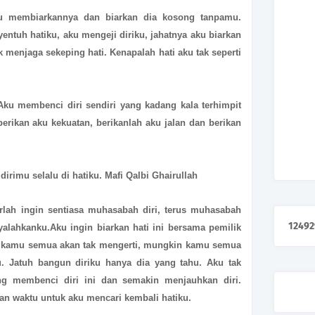
ku membiarkannya dan biarkan dia kosong tanpamu.
tuh hatiku, aku mengeji diriku, jahatnya aku biarkan
k menjaga sekeping hati. Kenapalah hati aku tak seperti
ku membenci diri sendiri yang kadang kala terhimpit
rikan aku kekuatan, berikanlah aku jalan dan berikan
dirimu selalu di hatiku. Mafi Qalbi Ghairullah
arlah ingin sentiasa muhasabah diri, terus muhasabah
1
2
4
9
2
alahkanku.Aku ingin biarkan hati ini bersama pemilik
in kamu semua akan tak mengerti, mungkin kamu semua
ku. Jatuh bangun diriku hanya dia yang tahu. Aku tak
ng membenci diri ini dan semakin menjauhkan diri.
dan waktu untuk aku mencari kembali hatiku.