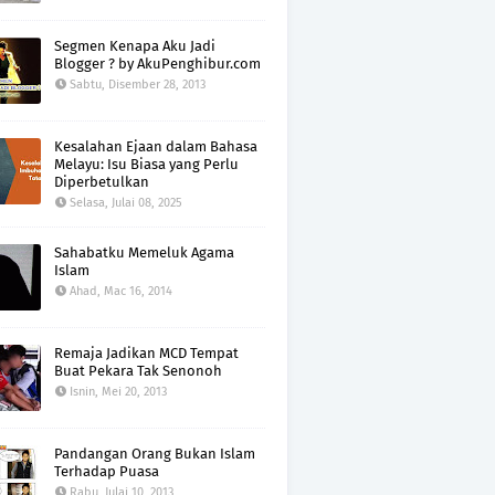
Segmen Kenapa Aku Jadi
Blogger ? by AkuPenghibur.com
Sabtu, Disember 28, 2013
Kesalahan Ejaan dalam Bahasa
Melayu: Isu Biasa yang Perlu
Diperbetulkan
Selasa, Julai 08, 2025
Sahabatku Memeluk Agama
Islam
Ahad, Mac 16, 2014
Remaja Jadikan MCD Tempat
Buat Pekara Tak Senonoh
Isnin, Mei 20, 2013
Pandangan Orang Bukan Islam
Terhadap Puasa
Rabu, Julai 10, 2013