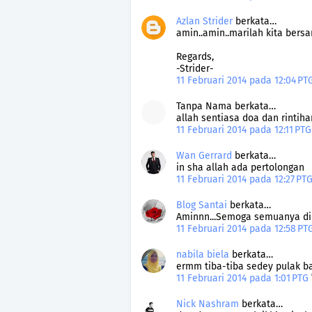
Azlan Strider
berkata…
amin..amin..marilah kita ber
Regards,
-Strider-
11 Februari 2014 pada 12:04 P
Tanpa Nama berkata…
allah sentiasa doa dan rintih
11 Februari 2014 pada 12:11 PT
Wan Gerrard
berkata…
in sha allah ada pertolongan
11 Februari 2014 pada 12:27 PT
Blog Santai
berkata…
Aminnn...Semoga semuanya di
11 Februari 2014 pada 12:58 P
nabila biela
berkata…
ermm tiba-tiba sedey pulak ba
11 Februari 2014 pada 1:01 PTG
Nick Nashram
berkata…