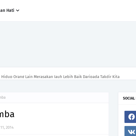
han Hati
n Hidup Orang Lain Merasakan Jauh Lebih Baik Daripada Takdir Kita
amba
SOCIAL
amba
11, 2014