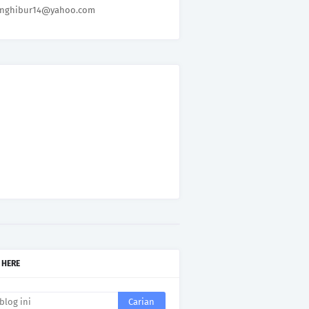
nghibur14@yahoo.com
 HERE