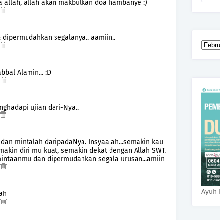
a allah, allah akan makbulkan doa hambanye :)
 dipermudahkan segalanya.. aamiin..
bal Alamin... :D
G
ghadapi ujian dari-Nya..
 dan mintalah daripadaNya. Insyaalah...semakin kau
kin diri mu kuat, semakin dekat dengan Allah SWT.
intaanmu dan dipermudahkan segala urusan...amiin
G
Ayuh 
lah
G