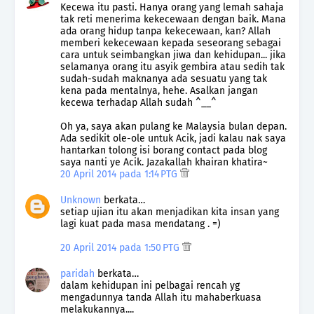
Kecewa itu pasti. Hanya orang yang lemah sahaja
tak reti menerima kekecewaan dengan baik. Mana
ada orang hidup tanpa kekecewaan, kan? Allah
memberi kekecewaan kepada seseorang sebagai
cara untuk seimbangkan jiwa dan kehidupan... jika
selamanya orang itu asyik gembira atau sedih tak
sudah-sudah maknanya ada sesuatu yang tak
kena pada mentalnya, hehe. Asalkan jangan
kecewa terhadap Allah sudah ^__^
Oh ya, saya akan pulang ke Malaysia bulan depan.
Ada sedikit ole-ole untuk Acik, jadi kalau nak saya
hantarkan tolong isi borang contact pada blog
saya nanti ye Acik. Jazakallah khairan khatira~
20 April 2014 pada 1:14 PTG
Unknown
berkata…
setiap ujian itu akan menjadikan kita insan yang
lagi kuat pada masa mendatang . =)
20 April 2014 pada 1:50 PTG
paridah
berkata…
dalam kehidupan ini pelbagai rencah yg
mengadunnya tanda Allah itu mahaberkuasa
melakukannya....