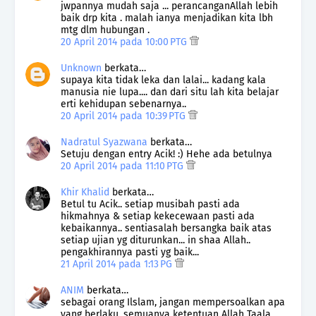
jwpannya mudah saja ... perancanganAllah lebih
baik drp kita . malah ianya menjadikan kita lbh
mtg dlm hubungan .
20 April 2014 pada 10:00 PTG
Unknown
berkata…
supaya kita tidak leka dan lalai... kadang kala
manusia nie lupa.... dan dari situ lah kita belajar
erti kehidupan sebenarnya..
20 April 2014 pada 10:39 PTG
Nadratul Syazwana
berkata…
Setuju dengan entry Acik! :) Hehe ada betulnya
20 April 2014 pada 11:10 PTG
Khir Khalid
berkata…
Betul tu Acik.. setiap musibah pasti ada
hikmahnya & setiap kekecewaan pasti ada
kebaikannya.. sentiasalah bersangka baik atas
setiap ujian yg diturunkan... in shaa Allah..
pengakhirannya pasti yg baik...
21 April 2014 pada 1:13 PG
ANIM
berkata…
sebagai orang Ilslam, jangan mempersoalkan apa
yang berlaku. semuanya ketentuan Allah Taala.