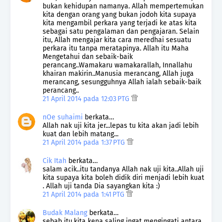
bukan kehidupan namanya. Allah mempertemukan
kita dengan orang yang bukan jodoh kita supaya
kita mengambil perkara yang terjadi ke atas kita
sebagai satu pengalaman dan pengajaran. Selain
itu, Allah mengajar kita cara meredhai sesuatu
perkara itu tanpa meratapinya. Allah itu Maha
Mengetahui dan sebaik-baik
perancang..Wamakaru wamakarallah, Innallahu
khairan makirin..Manusia merancang, Allah juga
merancang, sesungguhnya Allah ialah sebaik-baik
perancang..
21 April 2014 pada 12:03 PTG
nOe suhaimi
berkata…
Allah nak uji kita jer...lepas tu kita akan jadi lebih
kuat dan lebih matang...
21 April 2014 pada 1:37 PTG
Cik Itah
berkata…
salam acik..itu tandanya Allah nak uji kita..Allah uji
kita supaya kita boleh didik diri menjadi lebih kuat
. Allah uji tanda Dia sayangkan kita :)
21 April 2014 pada 1:41 PTG
Budak Malang
berkata…
sebab itu,kita kena saling ingat mengingati antara