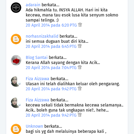
adarain
berkata…
Ada hikmahla tu. INSYA ALLAH. Hari ini kita
kecewa, mana tau esok lusa kita senyum sokmo
sampai telinga. :)
20 April 2014 pada 6:20 PTG
norhasnizakhalid
berkata…
ini semua dugaan buat diri kita...
20 April 2014 pada 6:45 PTG
Blog Santai
berkata…
Kerana Allah sayang dengan kita Acik...
20 April 2014 pada 7:04 PTG
Fiza Aizzawa
berkata…
Ulasan ini telah dialihkan keluar oleh pengarang.
20 April 2014 pada 9:42 PTG
Fiza Aizzawa
berkata…
kecewa sekali tidak bermakna kecewa selamanya..
Acik.. boleh guna tak ungkapan nie?.. hehe...
20 April 2014 pada 9:42 PTG
Unknown
berkata…
bagi sis yg dah melaluinya beberapa kali ,