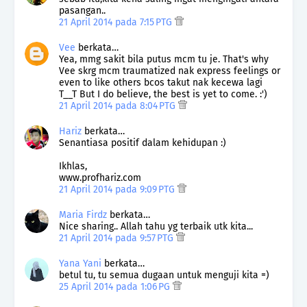
pasangan..
21 April 2014 pada 7:15 PTG
Vee
berkata…
Yea, mmg sakit bila putus mcm tu je. That's why
Vee skrg mcm traumatized nak express feelings or
even to like others bcos takut nak kecewa lagi
T__T But I do believe, the best is yet to come. :')
21 April 2014 pada 8:04 PTG
Hariz
berkata…
Senantiasa positif dalam kehidupan :)
Ikhlas,
www.profhariz.com
21 April 2014 pada 9:09 PTG
Maria Firdz
berkata…
Nice sharing.. Allah tahu yg terbaik utk kita...
21 April 2014 pada 9:57 PTG
Yana Yani
berkata…
betul tu, tu semua dugaan untuk menguji kita =)
25 April 2014 pada 1:06 PG