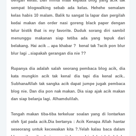
dengan kelas. Dan minta maaf kepada blog yang acik tak
sempat blogwalking sebab ada kelas. Hehehe semalam
kelas habis 10 malam. Balik tu sangat la lapar dan pergilah
kedai makan dan order nasi goreng black paper dengan
telur bistik that is my favorite. Duduk sorang diri sambil
menunggu makanan siap tetiba ada yang tepuk dari
belakang. Hai acik .. apa khabar ? kenal tak ?acik pon blur
blur lagi ..siapakah gerangan dia nie ??
Rupanya dia adalah salah seorang pembaca blog acik, dia
kata mungkin acik tak kenal dia tapi dia kenal acik..
SubhanaAllah tak sangka acik dapat jumpe jugak pembaca
blog nie. Dan dia pon nak makan. Dia siap ajak acik makan
dan siap belanja lagi. Alhamdulilah.
Tengah makan tiba-tiba terkeluar soalan yang di lontarkan
oleh Ijat pada acik.Dia bertanya : Acik Kenapa Allah hantar
seseorang untuk kecewakan kita ?.Yelah kalau baca dalam