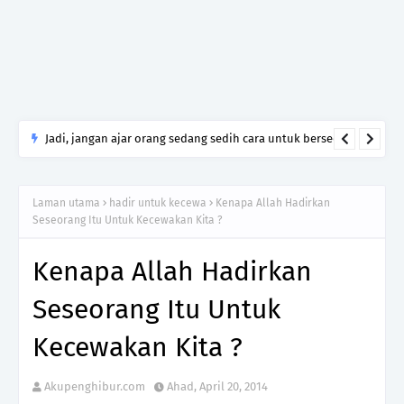
Jadi, jangan ajar orang sedang sedih cara untuk bersedih.
Cukuplah jadi manusia yang tahu menghormati luka yang
tidak kamu lalui.
Laman utama
hadir untuk kecewa
Kenapa Allah Hadirkan
Seseorang Itu Untuk Kecewakan Kita ?
Kenapa Allah Hadirkan
Seseorang Itu Untuk
Kecewakan Kita ?
Akupenghibur.com
Ahad, April 20, 2014