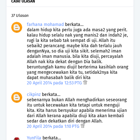
CATAT ULASAN
37 Ulasan
farhana mohamad
berkata…
dalam hidup kita perlu juga ada masa2 yang perit.
kalau hidup selalu nak yang manis2 dan indah2 je,
rugi la kita sebab tak sempat di uji. Allah itu
sebaik2 perancang. maybe kita dah terlalu jauh
denganNya, so dia uji kita sikit. selemah2 iman
adalah iman manusia. bila kita diuji, percayalah
Allah nak kita dekat dengan Dia balik.
beruntunglah kamu diuji! berterima kasihlah orang
yang mengecewakan kita tu, setidak2nya kita
dapat muhasabah balik diri kita
20 April 2014 pada 12:53 PTG
cikpinz
berkata…
sebenarnya bukan Allah menghadirkan seseorang
itu untuk kecewakan kita tetapi untuk menguji
kita. Kita harus bersyukur apabila menerima ujian
dari Allah kerana apabila diuji kita akan kembali
sedar dan dekatkan diri dengan Allah.
20 April 2014 pada 1:10 PTG
YunFila
berkata…