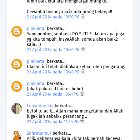
lebih baik kita lagi menghargai orang tu..
Cewahhh beshnya acik ada orang belanja!!
21 April 2014 pada 10:30 PG
pinkpetal
berkata…
Yang penting sentiasa P.O.S.I.T.I.F. dalam apa juga
yg kita tempuh. InsyaAllah, semua akan baik2
saja.. ;)
21 April 2014 pada 10:40 PG
pinkpetal
berkata…
Ulasan ini telah dialihkan keluar oleh pengarang.
21 April 2014 pada 10:40 PG
pinkpetal
berkata…
(akak pakai i.d lain ni..hehe)
21 April 2014 pada 10:41 PG
Lieya Von Jay
berkata…
betol tu acik... Allah maha mengetahui dan Allah
jugak lah sebaik2 perancang ..
21 April 2014 pada 11:35 PG
Zahratunnur
berkata…
Acik, sebenarnya kalau kita tak pernah kecewa,