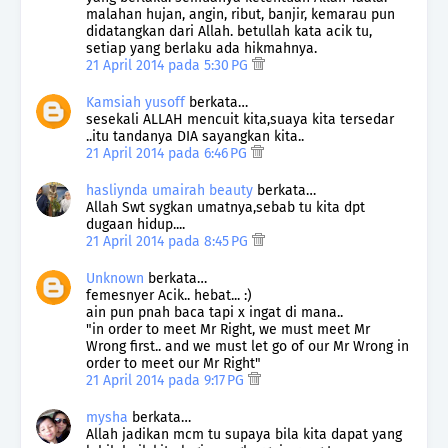
malahan hujan, angin, ribut, banjir, kemarau pun
didatangkan dari Allah. betullah kata acik tu,
setiap yang berlaku ada hikmahnya.
21 April 2014 pada 5:30 PG
Kamsiah yusoff
berkata…
sesekali ALLAH mencuit kita,suaya kita tersedar
..itu tandanya DIA sayangkan kita..
21 April 2014 pada 6:46 PG
hasliynda umairah beauty
berkata…
Allah Swt sygkan umatnya,sebab tu kita dpt
dugaan hidup....
21 April 2014 pada 8:45 PG
Unknown
berkata…
femesnyer Acik.. hebat... :)
ain pun pnah baca tapi x ingat di mana..
"in order to meet Mr Right, we must meet Mr
Wrong first.. and we must let go of our Mr Wrong in
order to meet our Mr Right"
21 April 2014 pada 9:17 PG
mysha
berkata…
Allah jadikan mcm tu supaya bila kita dapat yang