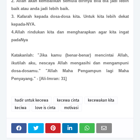
2. Allah akan kembalikan semula dirinya bila dia jadi lebih
baik atau anda jadi lebih baik.
3. Kafarah kepada dosa-dosa kita. Untuk kita lebih dekat
kepada-NYA.
4.
Allah rindukan kita dan mengharapkan agar kita ingat
padaNya
Katakanlah: "Jika kamu (benar-benar) mencintai Allah,
ikutilah aku, nescaya Allah mengasihi dan mengampuni
dosa-dosamu." "Allah Maha Pengampun lagi Maha
Penyayang." - [Ali-Imran: 31]
hadir untuk kecewa
kecewa cinta
kecewakan kita
keciwa
love is cinta
motivasi